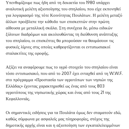
Υπενθυμίζουμε πως ήδη από τη δεκαετία του 1980 υπάρχει
αναλυτική μελέτη αξιοποίησης του σπηλαίου, που είχε εκπονηθεί
για λογαριασμό της τότε Κοινότητας Πουλάτων. Η μελέτη μεταξύ
άλλων προέβλεπε την κάθοδο των επισκεπτών στην πρώτη
αίθουσα με μεταλλική σκάλα. Στη συνέχεια δε, μέσω ειδικών
ξύλινων διαδρόμων και ακολουθώντας τη διεύθυνση ανάπτυξης
του σπηλαίου, οι επισκέπτες θα μπορούσαν να θαυμάσουν τις
φυσικές λίμνες στις οποίες καθρεφτίζονται οι εντυπωσιακοί
σταλακτίτες της οροφής.
Αξίζει να αναφέρουμε πως το υγρό στοιχείο του σπηλαίου είναι
τόσο εντυπωσιακό, που από το 2007 έχει ενταχθεί από τη W.W.F.
στο πρόγραμμα «Προστασία των υγροτόπων των νησιών της
Ελλάδας» έχοντας χαρακτηρισθεί ως ένας από τους 803
υγροτόπους της νησιωτικής χώρας και ένας από τους 21 της
Κεφαλλονιάς.
Οι σημαντικές ειδήσεις για τα Πουλάτα όμως δεν σταματούν εδώ,
καθώς σύμφωνα με ασφαλείς μας πληροφορίες, στόχος της
δημοτικής αρχής είναι και η αξιοποίηση των εγκαταλελειμμένων