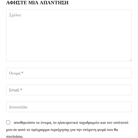
ΑΦΗΣΤΕ ΜΙΑ ΑΠΑΝΤΗΣΗ
Σχόλιο:
Όν
Ema
Ισ
αποθηκεύστε το όνομα, το ηλεκτρονικό ταχυδρομείο και τον ιστότοπό
μου σε αυτό το πρόγραμμα περιήγησης για την επόμενη φορά που θα
σχολιάσω.