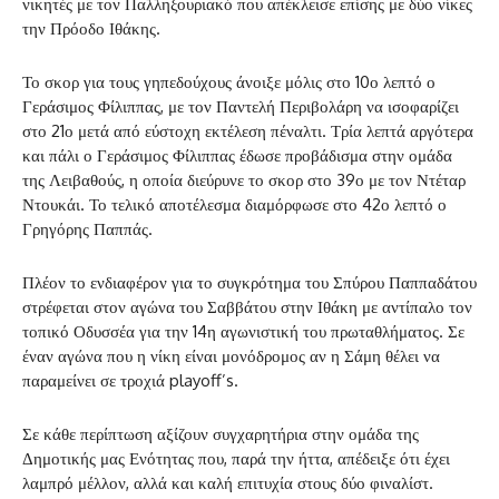
νικητές με τον Παλληξουριακό που απέκλεισε επίσης με δύο νίκες
την Πρόοδο Ιθάκης.
Το σκορ για τους γηπεδούχους άνοιξε μόλις στο 10ο λεπτό ο
Γεράσιμος Φίλιππας, με τον Παντελή Περιβολάρη να ισοφαρίζει
στο 21ο μετά από εύστοχη εκτέλεση πέναλτι. Τρία λεπτά αργότερα
και πάλι ο Γεράσιμος Φίλιππας έδωσε προβάδισμα στην ομάδα
της Λειβαθούς, η οποία διεύρυνε το σκορ στο 39ο με τον Ντέταρ
Ντουκάι. Το τελικό αποτέλεσμα διαμόρφωσε στο 42ο λεπτό ο
Γρηγόρης Παππάς.
Πλέον το ενδιαφέρον για το συγκρότημα του Σπύρου Παππαδάτου
στρέφεται στον αγώνα του Σαββάτου στην Ιθάκη με αντίπαλο τον
τοπικό Οδυσσέα για την 14η αγωνιστική του πρωταθλήματος. Σε
έναν αγώνα που η νίκη είναι μονόδρομος αν η Σάμη θέλει να
παραμείνει σε τροχιά playoff’s.
Σε κάθε περίπτωση αξίζουν συγχαρητήρια στην ομάδα της
Δημοτικής μας Ενότητας που, παρά την ήττα, απέδειξε ότι έχει
λαμπρό μέλλον, αλλά και καλή επιτυχία στους δύο φιναλίστ.