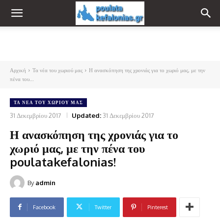
Αρχική
Τα νέα του χωριού μας
Η ανασκόπηση της χρονιάς για το χωριό μας, με την
πένα του...
ΤΑ ΝΈΑ ΤΟΥ ΧΩΡΙΟΎ ΜΑΣ
31 Δεκεμβρίου 2017
Updated:
31 Δεκεμβρίου 2017
Η ανασκόπηση της χρονιάς για το
χωριό μας, με την πένα του
poulatakefalonias!
By
admin
Facebook
Twitter
Pinterest