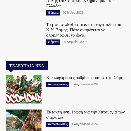
Άυλης Πολιτιστικής Κληρονομιάς της
Ελλάδας
Θέματα
20 Μαΐου 2026
Το poulatakefalonias στο εργοτάξιο του
Κ.Υ. Σάμης. Πότε αναμένεται να
ολοκληρωθεί το έργο.
Θέματα
20 Απριλίου 2026
ΤΕΛΕΥΤΑΊΑ ΝΈΑ
Κυκλοφοριακές ρυθμίσεις απόψε στη Σάμη
Ανακοινώσεις
5 Αυγούστου 2026
Έκτακτη ενημέρωση για την λειτουργία των
σπηλαίων
Ανακοινώσεις
4 Αυγούστου 2026