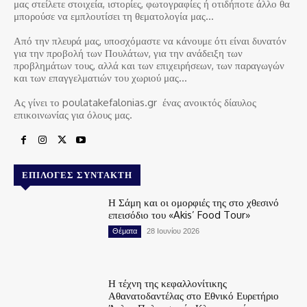
μας στείλετε στοιχεία, ιστορίες, φωτογραφίες ή οτιδήποτε άλλο θα
μπορούσε να εμπλουτίσει τη θεματολογία μας…
Από την πλευρά μας, υποσχόμαστε να κάνουμε ότι είναι δυνατόν
για την προβολή των Πουλάτων, για την ανάδειξη των
προβλημάτων τους, αλλά και των επιχειρήσεων, των παραγωγών
και των επαγγελματιών του χωριού μας…
Ας γίνει το poulatakefalonias.gr ένας ανοικτός δίαυλος
επικοινωνίας για όλους μας.
ΕΠΙΛΟΓΈΣ ΣΥΝΤΆΚΤΗ
Η Σάμη και οι ομορφιές της στο χθεσινό
επεισόδιο του «Akis’ Food Tour»
Θέματα
28 Ιουνίου 2026
Η τέχνη της κεφαλλονίτικης
Αθανατοδαντέλας στο Εθνικό Ευρετήριο