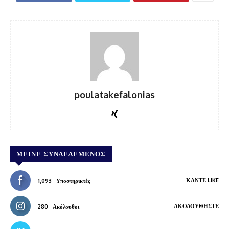
poulatakefalonias
ΜΕΊΝΕ ΣΥΝΔΕΔΕΜΈΝΟΣ
ΚΆΝΤΕ LIKE
1,093
Υποστηρικτές
ΑΚΟΛΟΥΘΉΣΤΕ
280
Ακόλουθοι