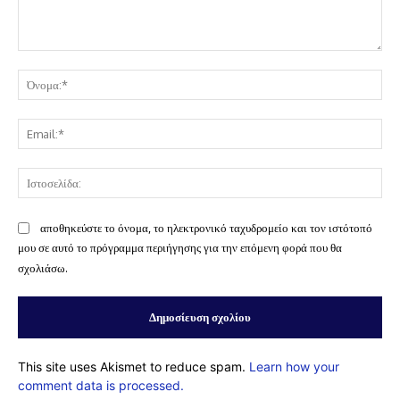
Σχόλιο:
Όν
Ema
Ισ
αποθηκεύστε το όνομα, το ηλεκτρονικό ταχυδρομείο και τον ιστότοπό
μου σε αυτό το πρόγραμμα περιήγησης για την επόμενη φορά που θα
σχολιάσω.
This site uses Akismet to reduce spam.
Learn how your
comment data is processed.