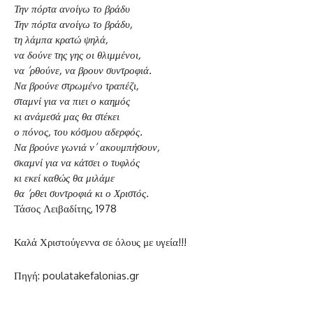
Την πόρτα ανοίγω το βράδυ
Την πόρτα ανοίγω το βράδυ,
τη λάμπα κρατώ ψηλά,
να δούνε της γης οι θλιμμένοι,
να ’ρθούνε, να βρουν συντροφιά.
Να βρούνε στρωμένο τραπέζι,
σταμνί για να πιει ο καημός
κι ανάμεσά μας θα στέκει
ο πόνος, του κόσμου αδερφός.
Να βρούνε γωνιά ν’ ακουμπήσουν,
σκαμνί για να κάτσει ο τυφλός
κι εκεί καθώς θα μιλάμε
θα ‘ρθει συντροφιά κι ο Χριστός.
Τάσος Λειβαδίτης, 1978
Καλά Χριστούγεννα σε όλους με υγεία!!!
Πηγή: poulatakefalonias.gr