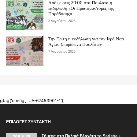
ΕΠΙΛΟΓΈΣ ΣΥΝΤΆΚΤΗ
Σήμερα στα Παλαιά Βλαχάτα το Saristra +