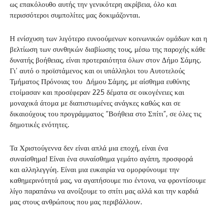
ως επακόλουθο αυτής την γενικότερη ακρίβεια, όλο και
περισσότεροι συμπολίτες μας δοκιμάζονται.
Η ενίσχυση των λιγότερο ευνοούμενων κοινωνικών ομάδων και η
βελτίωση των συνθηκών διαβίωσης τους, μέσω της παροχής κάθε
δυνατής βοήθειας, είναι προτεραιότητα όλων στον Δήμο Σάμης.
Γι’ αυτό ο προϊστάμενος και οι υπάλληλοι του Αυτοτελούς
Τμήματος Πρόνοιας του Δήμου Σάμης, με αίσθημα ευθύνης
ετοίμασαν και προσέφεραν 225 δέματα σε οικογένειες και
μοναχικά άτομα με διαπιστωμένες ανάγκες καθώς και σε
δικαιούχους του προγράμματος “Βοήθεια στο Σπίτι”, σε όλες τις
δημοτικές ενότητες.
Τα Χριστούγεννα δεν είναι απλά μια εποχή, είναι ένα
συναίσθημα! Είναι ένα συναίσθημα γεμάτο αγάπη, προσφορά
και αλληλεγγύη. Είναι μια ευκαιρία να ομορφύνουμε την
καθημερινότητά μας, να αγαπήσουμε πιο έντονα, να φροντίσουμε
λίγο παραπάνω να ανοίξουμε το σπίτι μας αλλά και την καρδιά
μας στους ανθρώπους που μας περιβάλλουν.