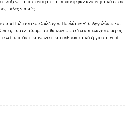
υ φιλοξενεί το ορφανοτροφείο, προσέφεραν αναμνηστικά δώρα
υς καλές γιορτές.
α του Πολιτιστικού Συλλόγου Πουλάτων «Το Αγγαλάκι» και
Κύπρο, που ελπίζουμε ότι θα καλύψει έστω και ελάχιστο μέρος
ιτελεί σπουδαίο κοινωνικό και ανθρωπιστικό έργο στο νησί
Twitter
Pinterest
WhatsApp
Copy URL