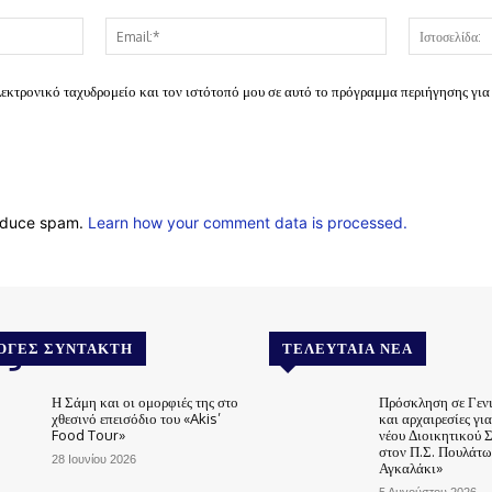
Όνομα:*
Email:*
λεκτρονικό ταχυδρομείο και τον ιστότοπό μου σε αυτό το πρόγραμμα περιήγησης για
reduce spam.
Learn how your comment data is processed.
.gr
ΟΓΈΣ ΣΥΝΤΆΚΤΗ
ΤΕΛΕΥΤΑΊΑ ΝΈΑ
Η Σάμη και οι ομορφιές της στο
Πρόσκληση σε Γεν
χθεσινό επεισόδιο του «Akis’
και αρχαιρεσίες γι
Food Tour»
νέου Διοικητικού 
στον Π.Σ. Πουλάτω
28 Ιουνίου 2026
Αγκαλάκι»
5 Αυγούστου 2026