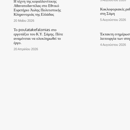
Η τέχνη της κεφαλλονίτικης
Αθανατοδαντέλας στο Εθνικό
Κυκλοφοριακές ρυθ
Ευρετήριο Άυλης Πολιτιστικής
στη Σάμη
Κληρονομιάς της Ελλάδας
5 Αυγούστου 2026
20 Μαΐου 2026
Το poulatakefalonias στο
εργοτάξιο του Κ.Υ. Σάμης. Πότε
Έκτακτη ενημέρωση
αναμένεται να ολοκληρωθεί το
λειτουργία των σπ
έργο.
4 Αυγούστου 2026
20 Απριλίου 2026