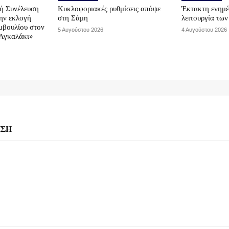
ή Συνέλευση
Κυκλοφοριακές ρυθμίσεις απόψε
Έκτακτη ενημέ
την εκλογή
στη Σάμη
λειτουργία τω
μβουλίου στον
5 Αυγούστου 2026
4 Αυγούστου 2026
Αγκαλάκι»
ΗΣΗ