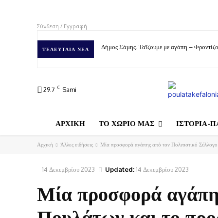
Σύνδεση / Εγγραφή
Δήμος Σάμης: Ταΐζουμε με αγάπη – Φροντίζο
ΤΕΛΕΥΤΑΊΑ ΝΈΑ
C
29.7
Sami
ΑΡΧΙΚΗ
ΤΟ ΧΩΡΙΟ ΜΑΣ
ΙΣΤΟΡΙΑ-Π
Αρχική
Άλλες ειδήσεις
Μία προσφορά αγάπης από τον Πολιτιστικό Σύλλογο 
14 Δεκεμβρίου 2023
Updated:
14 Δεκεμβρίου 2023
Μία προσφορά αγάπης
Πουλάτων και το προ