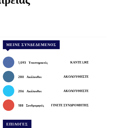
Pinterest
WhatsApp
Copy URL
ΜΕΊΝΕ ΣΥΝΔΕΔΕΜΈΝΟΣ
ΚΆΝΤΕ LIKE
1,093
Υποστηρικτές
ΑΚΟΛΟΥΘΉΣΤΕ
280
Ακόλουθοι
ΑΚΟΛΟΥΘΉΣΤΕ
206
Ακόλουθοι
ΓΊΝΕΤΕ ΣΥΝΔΡΟΜΗΤΉΣ
188
Συνδρομητές
ΕΠΙΛΟΓΕΣ