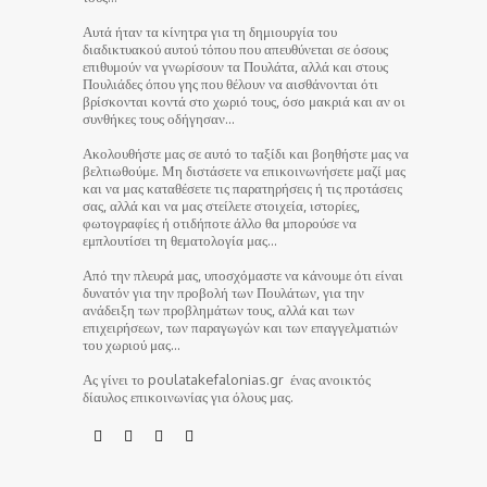
Αυτά ήταν τα κίνητρα για τη δημιουργία του
διαδικτυακού αυτού τόπου που απευθύνεται σε όσους
επιθυμούν να γνωρίσουν τα Πουλάτα, αλλά και στους
Πουλιάδες όπου γης που θέλουν να αισθάνονται ότι
βρίσκονται κοντά στο χωριό τους, όσο μακριά και αν οι
συνθήκες τους οδήγησαν…
Ακολουθήστε μας σε αυτό το ταξίδι και βοηθήστε μας να
βελτιωθούμε. Μη διστάσετε να επικοινωνήσετε μαζί μας
και να μας καταθέσετε τις παρατηρήσεις ή τις προτάσεις
σας, αλλά και να μας στείλετε στοιχεία, ιστορίες,
φωτογραφίες ή οτιδήποτε άλλο θα μπορούσε να
εμπλουτίσει τη θεματολογία μας…
Από την πλευρά μας, υποσχόμαστε να κάνουμε ότι είναι
δυνατόν για την προβολή των Πουλάτων, για την
ανάδειξη των προβλημάτων τους, αλλά και των
επιχειρήσεων, των παραγωγών και των επαγγελματιών
του χωριού μας…
Ας γίνει το poulatakefalonias.gr ένας ανοικτός
δίαυλος επικοινωνίας για όλους μας.