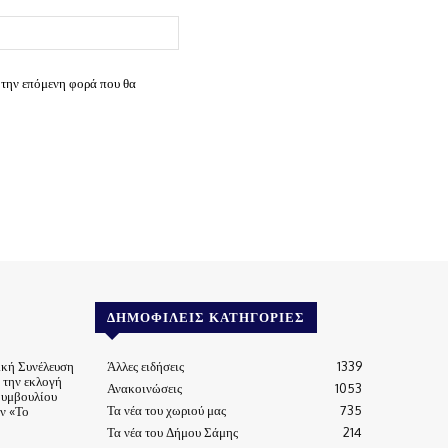
Ιστοσελίδα:
 την επόμενη φορά που θα
ΔΗΜΟΦΙΛΕΊΣ ΚΑΤΗΓΟΡΊΕΣ
ική Συνέλευση
Άλλες ειδήσεις
1339
α την εκλογή
Ανακοινώσεις
1053
Συμβουλίου
Τα νέα του χωριού μας
735
ν «Το
Τα νέα του Δήμου Σάμης
214