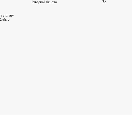
Ιστορικά θέματα
36
 για την
ηλαίων
ΙΣΤΟΡΙΑ-ΠΑΡΑΔΟΣΕΙΣ
ΑΞΙΟΘΕΑΤΑ
ΕΙΔΗΣΕΙΣ – ΘΕΜΑΤΑ
ΠΡΟΣΩΠΑ
ΕΠΙΧΕΙΡΗΣΕΙΣ
ΑΡΧΕΙΟ