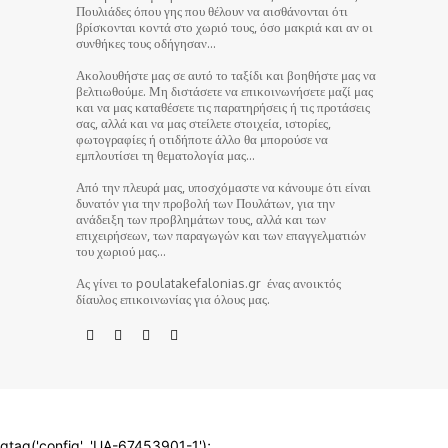
Πουλιάδες όπου γης που θέλουν να αισθάνονται ότι
βρίσκονται κοντά στο χωριό τους, όσο μακριά και αν οι
συνθήκες τους οδήγησαν…
Ακολουθήστε μας σε αυτό το ταξίδι και βοηθήστε μας να
βελτιωθούμε. Μη διστάσετε να επικοινωνήσετε μαζί μας
και να μας καταθέσετε τις παρατηρήσεις ή τις προτάσεις
σας, αλλά και να μας στείλετε στοιχεία, ιστορίες,
φωτογραφίες ή οτιδήποτε άλλο θα μπορούσε να
εμπλουτίσει τη θεματολογία μας…
Από την πλευρά μας, υποσχόμαστε να κάνουμε ότι είναι
δυνατόν για την προβολή των Πουλάτων, για την
ανάδειξη των προβλημάτων τους, αλλά και των
επιχειρήσεων, των παραγωγών και των επαγγελματιών
του χωριού μας…
Ας γίνει το poulatakefalonias.gr ένας ανοικτός
δίαυλος επικοινωνίας για όλους μας.
© poulatakefalonias.gr 2024
gtag('config', 'UA-67453901-1');