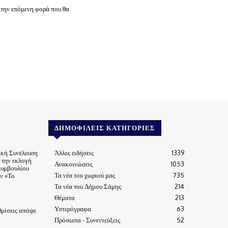
 την επόμενη φορά που θα
ΔΗΜΟΦΙΛΕΊΣ ΚΑΤΗΓΟΡΊΕΣ
ική Συνέλευση
Άλλες ειδήσεις
1339
α την εκλογή
Ανακοινώσεις
1053
Συμβουλίου
Τα νέα του χωριού μας
735
ν «Το
Τα νέα του Δήμου Σάμης
214
Θέματα
213
Υστερόγραφα
63
μίσεις απόψε
Πρόσωπα - Συνεντεύξεις
52