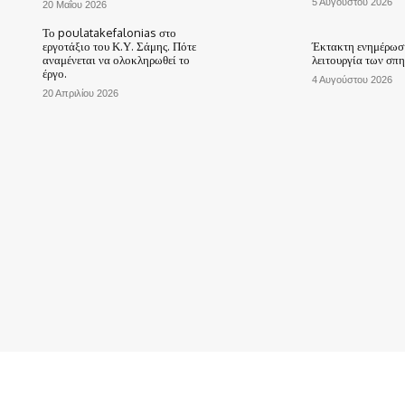
5 Αυγούστου 2026
20 Μαΐου 2026
Το poulatakefalonias στο
εργοτάξιο του Κ.Υ. Σάμης. Πότε
Έκτακτη ενημέρωση
αναμένεται να ολοκληρωθεί το
λειτουργία των σπ
έργο.
4 Αυγούστου 2026
20 Απριλίου 2026
ΑΡΧΙΚΗ
ΤΟ ΧΩΡΙΟ ΜΑΣ