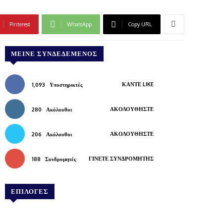
Pinterest
WhatsApp
Copy URL
ΜΕΊΝΕ ΣΥΝΔΕΔΕΜΈΝΟΣ
ΚΆΝΤΕ LIKE
1,093
Υποστηρικτές
ΑΚΟΛΟΥΘΉΣΤΕ
280
Ακόλουθοι
ΑΚΟΛΟΥΘΉΣΤΕ
206
Ακόλουθοι
ΓΊΝΕΤΕ ΣΥΝΔΡΟΜΗΤΉΣ
188
Συνδρομητές
ΕΠΙΛΟΓΕΣ