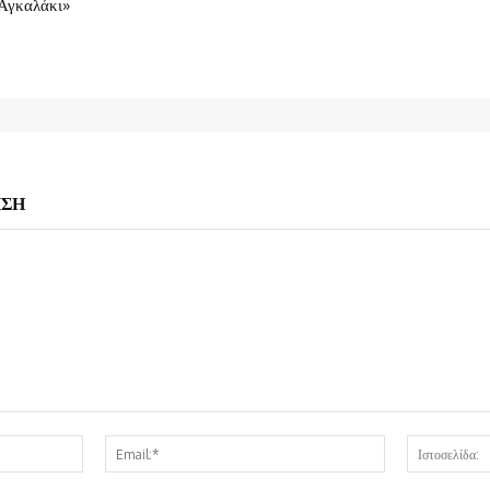
Αγκαλάκι»
ΗΣΗ
Όνομα:*
Email:*