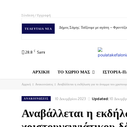
Σύνδεση / Εγγραφή
Δήμος Σάμης: Ταΐζουμε με αγάπη – Φροντίζο
ΤΕΛΕΥΤΑΊΑ ΝΈΑ
C
28.8
Sami
ΑΡΧΙΚΗ
ΤΟ ΧΩΡΙΟ ΜΑΣ
ΙΣΤΟΡΙΑ-Π
Αρχική
Ανακοινώσεις
Αναβάλλεται η εκδήλωση για το άναμμα του χριστουγ
10 Δεκεμβρίου 2023
Updated:
10 Δεκεμβρ
ΑΝΑΚΟΙΝΏΣΕΙΣ
Αναβάλλεται η εκδήλ
χριστουγεννιάτικου 