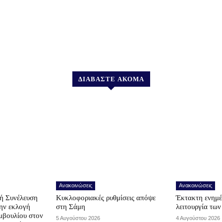
ΔΙΑΒΑΣΤΕ ΑΚΟΜΑ
Ανακοινώσεις
Ανακοινώσεις
ή Συνέλευση
Κυκλοφοριακές ρυθμίσεις απόψε
Έκτακτη ενημέ
την εκλογή
στη Σάμη
λειτουργία τω
μβουλίου στον
5 Αυγούστου 2026
4 Αυγούστου 2026