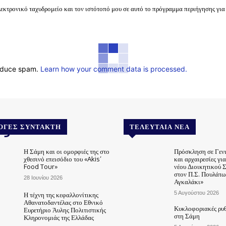
λεκτρονικό ταχυδρομείο και τον ιστότοπό μου σε αυτό το πρόγραμμα περιήγησης για
reduce spam.
Learn how your comment data is processed.
.gr
ΟΓΈΣ ΣΥΝΤΆΚΤΗ
ΤΕΛΕΥΤΑΊΑ ΝΈΑ
Η Σάμη και οι ομορφιές της στο
Πρόσκληση σε Γεν
χθεσινό επεισόδιο του «Akis’
και αρχαιρεσίες γι
Food Tour»
νέου Διοικητικού 
στον Π.Σ. Πουλάτω
28 Ιουνίου 2026
Αγκαλάκι»
5 Αυγούστου 2026
Η τέχνη της κεφαλλονίτικης
Αθανατοδαντέλας στο Εθνικό
Κυκλοφοριακές ρυθ
Ευρετήριο Άυλης Πολιτιστικής
στη Σάμη
Κληρονομιάς της Ελλάδας