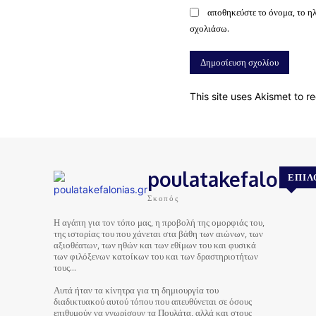
αποθηκεύστε το όνομα, το η
σχολιάσω.
This site uses Akismet to 
poulatakefalonias
ΕΠΙΛ
Σκοπός
Η αγάπη για τον τόπο μας, η προβολή της ομορφιάς του,
της ιστορίας του που χάνεται στα βάθη των αιώνων, των
αξιοθέατων, των ηθών και των εθίμων του και φυσικά
των φιλόξενων κατοίκων του και των δραστηριοτήτων
τους…
Αυτά ήταν τα κίνητρα για τη δημιουργία του
διαδικτυακού αυτού τόπου που απευθύνεται σε όσους
επιθυμούν να γνωρίσουν τα Πουλάτα, αλλά και στους