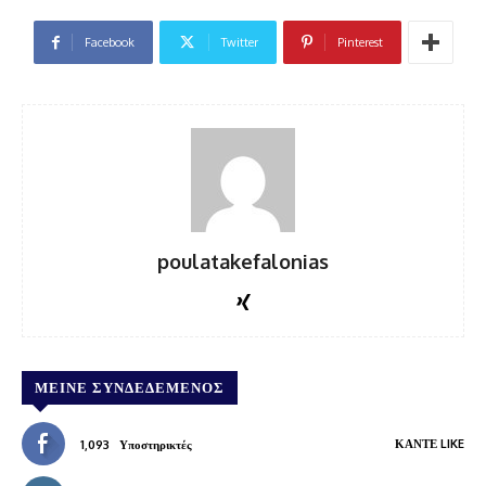
Facebook
Twitter
Pinterest
poulatakefalonias
ΜΕΊΝΕ ΣΥΝΔΕΔΕΜΈΝΟΣ
ΚΆΝΤΕ LIKE
1,093
Υποστηρικτές