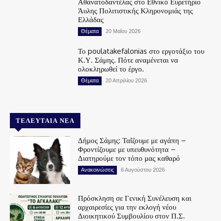
Αθανατοδαντέλας στο Εθνικό Ευρετήριο
Άυλης Πολιτιστικής Κληρονομιάς της
Ελλάδας
Θέματα
20 Μαΐου 2026
Το poulatakefalonias στο εργοτάξιο του
Κ.Υ. Σάμης. Πότε αναμένεται να
ολοκληρωθεί το έργο.
Θέματα
20 Απριλίου 2026
ΤΕΛΕΥΤΑΊΑ ΝΈΑ
Δήμος Σάμης: Ταΐζουμε με αγάπη –
Φροντίζουμε με υπευθυνότητα –
Διατηρούμε τον τόπο μας καθαρό
Ανακοινώσεις
6 Αυγούστου 2026
Πρόσκληση σε Γενική Συνέλευση και
αρχαιρεσίες για την εκλογή νέου
Διοικητικού Συμβουλίου στον Π.Σ.