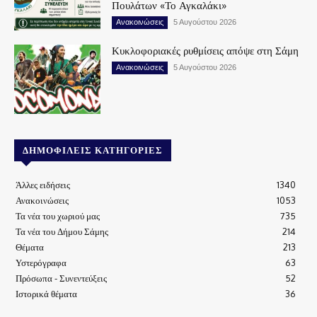
Πουλάτων «Το Αγκαλάκι»
Ανακοινώσεις
5 Αυγούστου 2026
Κυκλοφοριακές ρυθμίσεις απόψε στη Σάμη
Ανακοινώσεις
5 Αυγούστου 2026
ΔΗΜΟΦΙΛΕΊΣ ΚΑΤΗΓΟΡΊΕΣ
Άλλες ειδήσεις
1340
Ανακοινώσεις
1053
Τα νέα του χωριού μας
735
Τα νέα του Δήμου Σάμης
214
Θέματα
213
Υστερόγραφα
63
Πρόσωπα - Συνεντεύξεις
52
Ιστορικά θέματα
36