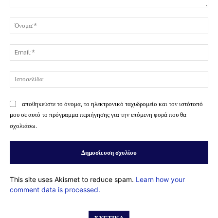
Σχόλιο:
Όν
Ema
Ισ
αποθηκεύστε το όνομα, το ηλεκτρονικό ταχυδρομείο και τον ιστότοπό
μου σε αυτό το πρόγραμμα περιήγησης για την επόμενη φορά που θα
σχολιάσω.
This site uses Akismet to reduce spam.
Learn how your
comment data is processed.