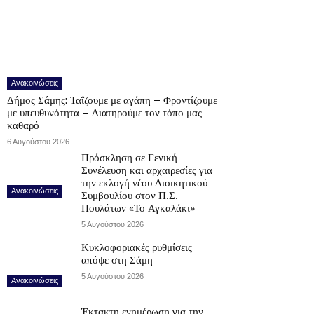
Ανακοινώσεις
Δήμος Σάμης: Ταΐζουμε με αγάπη – Φροντίζουμε
με υπευθυνότητα – Διατηρούμε τον τόπο μας
καθαρό
6 Αυγούστου 2026
Πρόσκληση σε Γενική
Συνέλευση και αρχαιρεσίες για
την εκλογή νέου Διοικητικού
Ανακοινώσεις
Συμβουλίου στον Π.Σ.
Πουλάτων «Το Αγκαλάκι»
5 Αυγούστου 2026
Κυκλοφοριακές ρυθμίσεις
απόψε στη Σάμη
5 Αυγούστου 2026
Ανακοινώσεις
Έκτακτη ενημέρωση για την