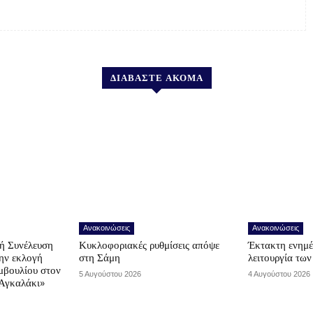
ΔΙΑΒΑΣΤΕ ΑΚΟΜΑ
Ανακοινώσεις
Ανακοινώσεις
ή Συνέλευση
Κυκλοφοριακές ρυθμίσεις απόψε
Έκτακτη ενημέ
την εκλογή
στη Σάμη
λειτουργία τω
μβουλίου στον
5 Αυγούστου 2026
4 Αυγούστου 2026
Αγκαλάκι»