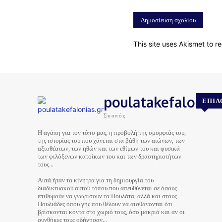
This site uses Akismet to 
poulatakefalonias
ΕΠΙΛ
Σκοπός
Η αγάπη για τον τόπο μας, η προβολή της ομορφιάς του,
της ιστορίας του που χάνεται στα βάθη των αιώνων, των
αξιοθέατων, των ηθών και των εθίμων του και φυσικά
των φιλόξενων κατοίκων του και των δραστηριοτήτων
τους…
Αυτά ήταν τα κίνητρα για τη δημιουργία του
διαδικτυακού αυτού τόπου που απευθύνεται σε όσους
επιθυμούν να γνωρίσουν τα Πουλάτα, αλλά και στους
Πουλιάδες όπου γης που θέλουν να αισθάνονται ότι
βρίσκονται κοντά στο χωριό τους, όσο μακριά και αν οι
συνθήκες τους οδήγησαν…