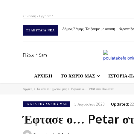
Σύνδεση / Εγγραφή
Δήμος Σάμης: Ταΐζουμε με αγάπη – Φροντίζο
ΤΕΛΕΥΤΑΊΑ ΝΈΑ
C
26.6
Sami
ΑΡΧΙΚΗ
ΤΟ ΧΩΡΙΟ ΜΑΣ
ΙΣΤΟΡΙΑ-Π
Αρχική
Τα νέα του χωριού μας
Έφτασε ο... Petar στα Πουλάτα
5 Αυγούστου 2023
Updated:
22
ΤΑ ΝΈΑ ΤΟΥ ΧΩΡΙΟΎ ΜΑΣ
Έφτασε ο… Petar σ