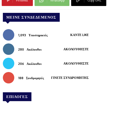
Pinterest
WhatsApp
Copy URL
ΜΕΊΝΕ ΣΥΝΔΕΔΕΜΈΝΟΣ
ΚΆΝΤΕ LIKE
1,093
Υποστηρικτές
ΑΚΟΛΟΥΘΉΣΤΕ
280
Ακόλουθοι
ΑΚΟΛΟΥΘΉΣΤΕ
206
Ακόλουθοι
ΓΊΝΕΤΕ ΣΥΝΔΡΟΜΗΤΉΣ
188
Συνδρομητές
ΕΠΙΛΟΓΕΣ