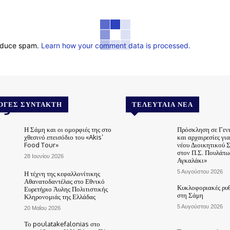
reduce spam.
Learn how your comment data is processed.
.gr
ΟΓΈΣ ΣΥΝΤΆΚΤΗ
ΤΕΛΕΥΤΑΊΑ ΝΈΑ
Η Σάμη και οι ομορφιές της στο
Πρόσκληση σε Γεν
χθεσινό επεισόδιο του «Akis’
και αρχαιρεσίες γι
Food Tour»
νέου Διοικητικού 
στον Π.Σ. Πουλάτω
28 Ιουνίου 2026
Αγκαλάκι»
5 Αυγούστου 2026
Η τέχνη της κεφαλλονίτικης
Αθανατοδαντέλας στο Εθνικό
Κυκλοφοριακές ρυθ
Ευρετήριο Άυλης Πολιτιστικής
στη Σάμη
Κληρονομιάς της Ελλάδας
5 Αυγούστου 2026
20 Μαΐου 2026
Το poulatakefalonias στο