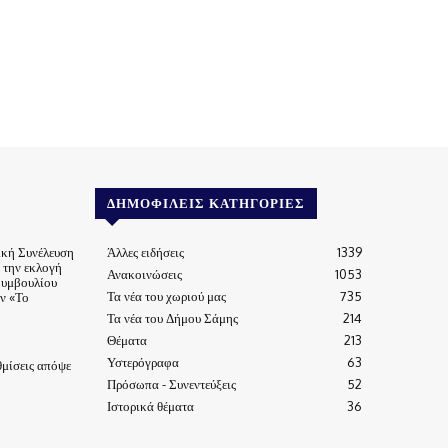
ΔΗΜΟΦΙΛΕΊΣ ΚΑΤΗΓΟΡΊΕΣ
ική Συνέλευση
Άλλες ειδήσεις
1339
α την εκλογή
Ανακοινώσεις
1053
Συμβουλίου
Τα νέα του χωριού μας
735
ν «Το
Τα νέα του Δήμου Σάμης
214
Θέματα
213
Υστερόγραφα
63
μίσεις απόψε
Πρόσωπα - Συνεντεύξεις
52
Ιστορικά θέματα
36