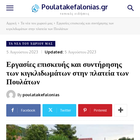
Poulatakefalonias.gr
τοπικές ειδήσεις
Αρχική
Τα νέα του χωριού μας
Εργασίες επισκευής και συντήρησης των
κιγκλιδωμάτων στην πλατεία των Πουλάτων
ΤΑ ΝΈΑ ΤΟΥ ΧΩΡΙΟΎ ΜΑΣ
5 Αυγούστου 2023
Updated:
5 Αυγούστου 2023
Εργασίες επισκευής και συντήρησης
των κιγκλιδωμάτων στην πλατεία των
Πουλάτων
By
poulatakefalonias
Facebook
Twitter
Pinterest