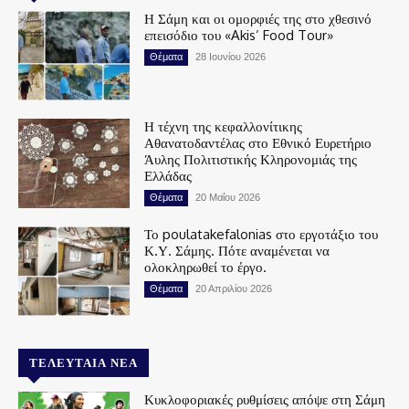
Η Σάμη και οι ομορφιές της στο χθεσινό
επεισόδιο του «Akis’ Food Tour»
Θέματα
28 Ιουνίου 2026
Η τέχνη της κεφαλλονίτικης
Αθανατοδαντέλας στο Εθνικό Ευρετήριο
Άυλης Πολιτιστικής Κληρονομιάς της
Ελλάδας
Θέματα
20 Μαΐου 2026
Το poulatakefalonias στο εργοτάξιο του
Κ.Υ. Σάμης. Πότε αναμένεται να
ολοκληρωθεί το έργο.
Θέματα
20 Απριλίου 2026
ΤΕΛΕΥΤΑΊΑ ΝΈΑ
Κυκλοφοριακές ρυθμίσεις απόψε στη Σάμη