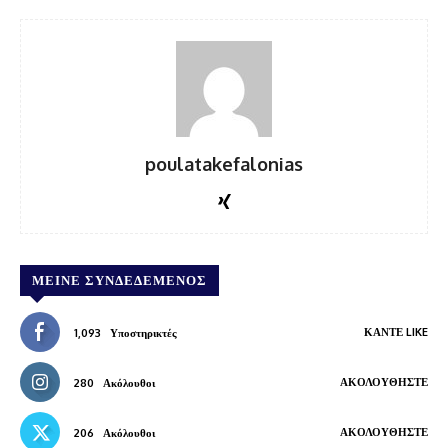
poulatakefalonias
ΜΕΊΝΕ ΣΥΝΔΕΔΕΜΈΝΟΣ
ΚΆΝΤΕ LIKE
1,093
Υποστηρικτές
ΑΚΟΛΟΥΘΉΣΤΕ
280
Ακόλουθοι
ΑΚΟΛΟΥΘΉΣΤΕ
206
Ακόλουθοι