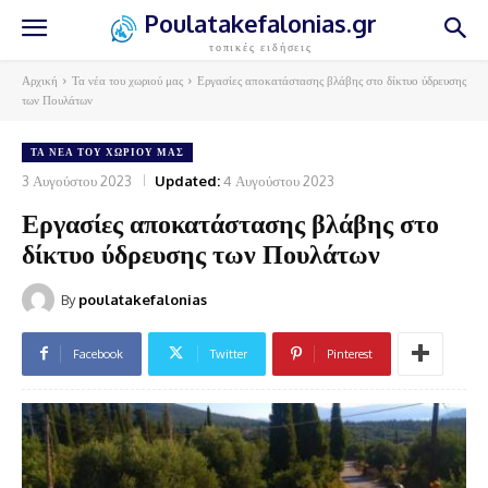
Poulatakefalonias.gr
τοπικές ειδήσεις
Αρχική
Τα νέα του χωριού μας
Εργασίες αποκατάστασης βλάβης στο δίκτυο ύδρευσης
των Πουλάτων
ΤΑ ΝΈΑ ΤΟΥ ΧΩΡΙΟΎ ΜΑΣ
3 Αυγούστου 2023
Updated:
4 Αυγούστου 2023
Εργασίες αποκατάστασης βλάβης στο
δίκτυο ύδρευσης των Πουλάτων
By
poulatakefalonias
Facebook
Twitter
Pinterest