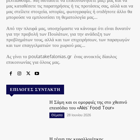
βελτιωθούμε. Μη διστάσετε να επικοινωνήσετε μαζί μας και να
μας καταθέσετε τις παρατηρήσεις ή τις προτάσεις σας, αλλά και να
μας στείλετε στοιχεία, ιστορίες, φωτογραφίες ή οτιδήποτε άλλο θα
μπορούσε να εμπλουτίσει τη θεματολογία μας…
Από την πλευρά μας, υποσχόμαστε να κάνουμε ότι είναι δυνατόν
για την προβολή των Πουλάτων, για την ανάδειξη των
προβλημάτων τους, αλλά και των επιχειρήσεων, των παραγωγών
και των επαγγελματιών του χωριού μας…
Ας γίνει το poulatakefalonias.gr ένας ανοικτός δίαυλος
επικοινωνίας για όλους μας.
ΕΠΙΛΟΓΈΣ ΣΥΝΤΆΚΤΗ
Η Σάμη και οι ομορφιές της στο χθεσινό
επεισόδιο του «Akis’ Food Tour»
Θέματα
28 Ιουνίου 2026
Η τέχνη της κεφαλλονίτικης