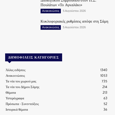
Διοικητικού Συμβουλίου στον Π.Σ.
Πουλάτων «Το Αγκαλάκι»
Ανακοινώσεις
5 Αυγούστου 2026
Κυκλοφοριακές ρυθμίσεις απόψε στη Σάμη
Ανακοινώσεις
5 Αυγούστου 2026
ΔΗΜΟΦΙΛΕΊΣ ΚΑΤΗΓΟΡΊΕΣ
Άλλες ειδήσεις
1340
Ανακοινώσεις
1053
Τα νέα του χωριού μας
735
Τα νέα του Δήμου Σάμης
214
Θέματα
213
Υστερόγραφα
63
Πρόσωπα - Συνεντεύξεις
52
Ιστορικά θέματα
36