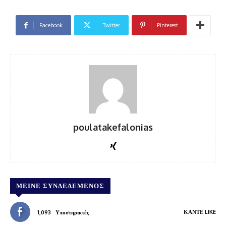
Facebook
Twitter
Pinterest
poulatakefalonias
ΜΕΊΝΕ ΣΥΝΔΕΔΕΜΈΝΟΣ
ΚΆΝΤΕ LIKE
1,093
Υποστηρικτές