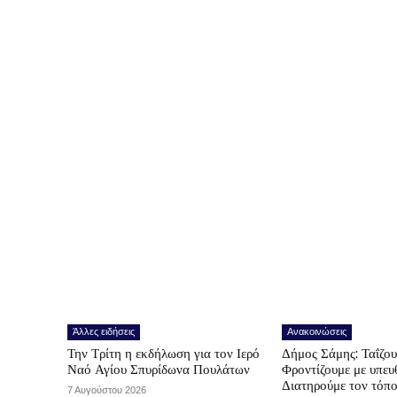
Άλλες ειδήσεις
Ανακοινώσεις
Την Τρίτη η εκδήλωση για τον Ιερό
Δήμος Σάμης: Ταΐζο
Ναό Αγίου Σπυρίδωνα Πουλάτων
Φροντίζουμε με υπε
Διατηρούμε τον τόπ
7 Αυγούστου 2026