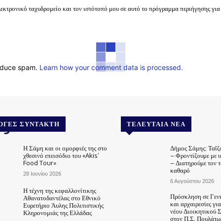
λεκτρονικό ταχυδρομείο και τον ιστότοπό μου σε αυτό το πρόγραμμα περιήγησης για
reduce spam.
Learn how your comment data is processed.
.gr
ΟΓΈΣ ΣΥΝΤΆΚΤΗ
ΤΕΛΕΥΤΑΊΑ ΝΈΑ
Η Σάμη και οι ομορφιές της στο
Δήμος Σάμης: Ταΐζ
χθεσινό επεισόδιο του «Akis’
– Φροντίζουμε με 
Food Tour»
– Διατηρούμε τον 
καθαρό
28 Ιουνίου 2026
6 Αυγούστου 2026
Η τέχνη της κεφαλλονίτικης
Πρόσκληση σε Γεν
Αθανατοδαντέλας στο Εθνικό
και αρχαιρεσίες γι
Ευρετήριο Άυλης Πολιτιστικής
νέου Διοικητικού 
Κληρονομιάς της Ελλάδας
στον Π.Σ. Πουλάτω