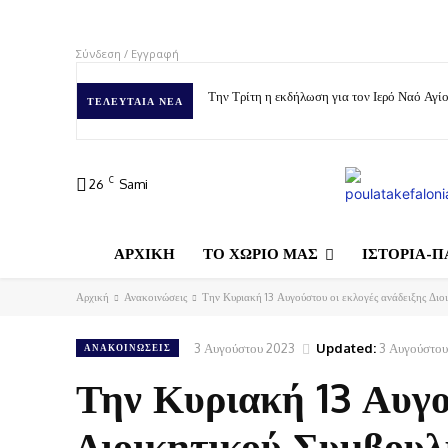
Σύνδεση / Εγγραφή
Την Τρίτη η εκδήλωση για τον Ιερό Ναό Αγ
ΤΕΛΕΥΤΑΊΑ ΝΈΑ
C
26
Sami
ΑΡΧΙΚΗ
ΤΟ ΧΩΡΙΟ ΜΑΣ
ΙΣΤΟΡΙΑ-Π
Αρχική
Ανακοινώσεις
Την Κυριακή 13 Αυγούστου οι εκλογές ανάδειξης Διοι
3 Αυγούστου 2023
Updated:
3 Αυγούστο
ΑΝΑΚΟΙΝΏΣΕΙΣ
Την Κυριακή 13 Αυγο
Διοικητικού Συμβουλ