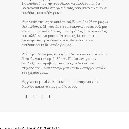
Πουλιάδες όπου γης που θέλουν να αισθάνονται ότι
βρίσκονται κοντά στο χωριό τους, όσο μακριά και αν οι
συνθήκες τους οδήγησαν…
Ακολουθήστε μας σε αυτό το ταξίδι και βοηθήστε μας να
βελτιωθούμε. Μη διστάσετε να επικοινωνήσετε μαζί μας
και να μας καταθέσετε τις παρατηρήσεις ή τις προτάσεις
σας, αλλά και να μας στείλετε στοιχεία, ιστορίες,
φωτογραφίες ή οτιδήποτε άλλο θα μπορούσε να
εμπλουτίσει τη θεματολογία μας…
Από την πλευρά μας, υποσχόμαστε να κάνουμε ότι είναι
δυνατόν για την προβολή των Πουλάτων, για την
ανάδειξη των προβλημάτων τους, αλλά και των
επιχειρήσεων, των παραγωγών και των επαγγελματιών
του χωριού μας…
Ας γίνει το poulatakefalonias.gr ένας ανοικτός
δίαυλος επικοινωνίας για όλους μας.
© poulatakefalonias.gr 2024
gtag('config', 'UA-67453901-1');