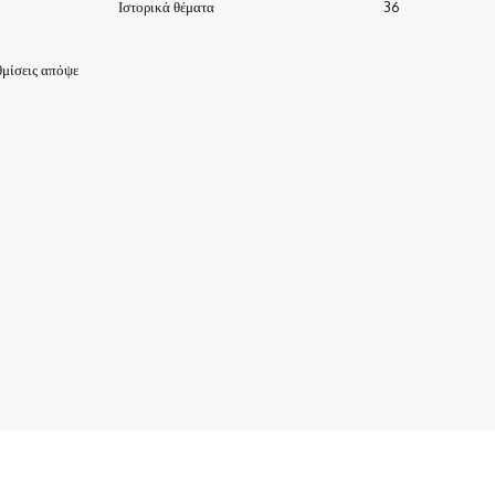
Ιστορικά θέματα
36
μίσεις απόψε
ΙΣΤΟΡΙΑ-ΠΑΡΑΔΟΣΕΙΣ
ΑΞΙΟΘΕΑΤΑ
ΕΙΔΗΣΕΙΣ – ΘΕΜΑΤΑ
ΠΡΟΣΩΠΑ
ΕΠΙΧΕΙΡΗΣΕΙΣ
ΑΡΧΕΙΟ