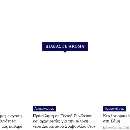
ΔΙΑΒΑΣΤΕ ΑΚΟΜΑ
Ανακοινώσεις
Ανακοινώσεις
υμε με αγάπη –
Πρόσκληση σε Γενική Συνέλευση
Κυκλοφοριακές
υθυνότητα –
και αρχαιρεσίες για την εκλογή
στη Σάμη
ο μας καθαρό
νέου Διοικητικού Συμβουλίου στον
5 Αυγούστου 2026