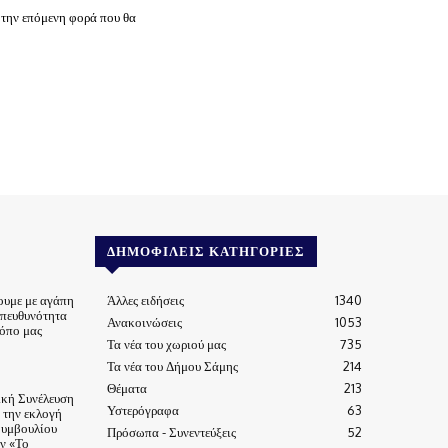
 την επόμενη φορά που θα
ΔΗΜΟΦΙΛΕΊΣ ΚΑΤΗΓΟΡΊΕΣ
ουμε με αγάπη
Άλλες ειδήσεις
1340
υπευθυνότητα
Ανακοινώσεις
1053
τόπο μας
Τα νέα του χωριού μας
735
Τα νέα του Δήμου Σάμης
214
Θέματα
213
ική Συνέλευση
Υστερόγραφα
63
α την εκλογή
Συμβουλίου
Πρόσωπα - Συνεντεύξεις
52
ν «Το