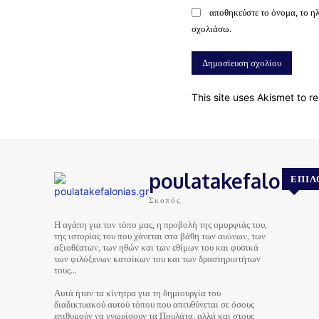
αποθηκεύστε το όνομα, το η
σχολιάσω.
This site uses Akismet to 
poulatakefalonias
ΕΠΙΛ
Σκοπός
Η αγάπη για τον τόπο μας, η προβολή της ομορφιάς του,
της ιστορίας του που χάνεται στα βάθη των αιώνων, των
αξιοθέατων, των ηθών και των εθίμων του και φυσικά
των φιλόξενων κατοίκων του και των δραστηριοτήτων
τους…
Αυτά ήταν τα κίνητρα για τη δημιουργία του
διαδικτυακού αυτού τόπου που απευθύνεται σε όσους
επιθυμούν να γνωρίσουν τα Πουλάτα, αλλά και στους