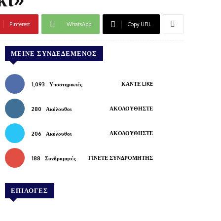
Pinterest
WhatsApp
Copy URL
ΜΕΊΝΕ ΣΥΝΔΕΔΕΜΈΝΟΣ
ΚΆΝΤΕ LIKE
1,093
Υποστηρικτές
ΑΚΟΛΟΥΘΉΣΤΕ
280
Ακόλουθοι
ΑΚΟΛΟΥΘΉΣΤΕ
206
Ακόλουθοι
ΓΊΝΕΤΕ ΣΥΝΔΡΟΜΗΤΉΣ
188
Συνδρομητές
ΕΠΙΛΟΓΕΣ