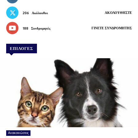
ΑΚΟΛΟΥΘΉΣΤΕ
206
Ακόλουθοι
ΓΊΝΕΤΕ ΣΥΝΔΡΟΜΗΤΉΣ
188
Συνδρομητές
ΕΠΙΛΟΓΕΣ
Ανακοινώσεις