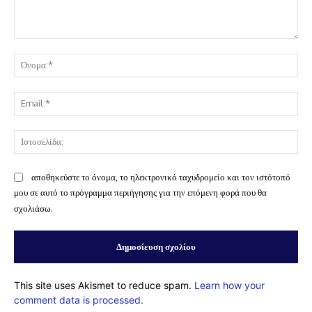
Σχόλιο:
Όν
Ema
Ισ
αποθηκεύστε το όνομα, το ηλεκτρονικό ταχυδρομείο και τον ιστότοπό
μου σε αυτό το πρόγραμμα περιήγησης για την επόμενη φορά που θα
σχολιάσω.
This site uses Akismet to reduce spam.
Learn how your
comment data is processed.