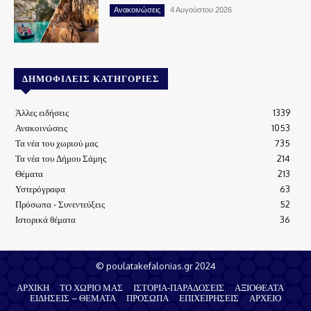
Ανακοινώσεις
4 Αυγούστου 2026
ΔΗΜΟΦΙΛΕΊΣ ΚΑΤΗΓΟΡΊΕΣ
Άλλες ειδήσεις
1339
Ανακοινώσεις
1053
Τα νέα του χωριού μας
735
Τα νέα του Δήμου Σάμης
214
Θέματα
213
Υστερόγραφα
63
Πρόσωπα - Συνεντεύξεις
52
Ιστορικά θέματα
36
© poulatakefalonias.gr 2024
ΑΡΧΙΚΗ
ΤΟ ΧΩΡΙΟ ΜΑΣ
ΙΣΤΟΡΙΑ-ΠΑΡΑΔΟΣΕΙΣ
ΑΞΙΟΘΕΑΤΑ
ΕΙΔΗΣΕΙΣ – ΘΕΜΑΤΑ
ΠΡΟΣΩΠΑ
ΕΠΙΧΕΙΡΗΣΕΙΣ
ΑΡΧΕΙΟ