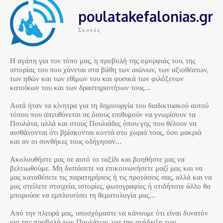
poulatakefalonias.gr
Σκοπός
Η αγάπη για τον τόπο μας, η προβολή της ομορφιάς του, της
ιστορίας του που χάνεται στα βάθη των αιώνων, των αξιοθέατων,
των ηθών και των εθίμων του και φυσικά των φιλόξενων
κατοίκων του και των δραστηριοτήτων τους…
Αυτά ήταν τα κίνητρα για τη δημιουργία του διαδικτυακού αυτού
τόπου που απευθύνεται σε όσους επιθυμούν να γνωρίσουν τα
Πουλάτα, αλλά και στους Πουλιάδες όπου γης που θέλουν να
αισθάνονται ότι βρίσκονται κοντά στο χωριό τους, όσο μακριά
και αν οι συνθήκες τους οδήγησαν…
Ακολουθήστε μας σε αυτό το ταξίδι και βοηθήστε μας να
βελτιωθούμε. Μη διστάσετε να επικοινωνήσετε μαζί μας και να
μας καταθέσετε τις παρατηρήσεις ή τις προτάσεις σας, αλλά και να
μας στείλετε στοιχεία, ιστορίες, φωτογραφίες ή οτιδήποτε άλλο θα
μπορούσε να εμπλουτίσει τη θεματολογία μας…
Από την πλευρά μας, υποσχόμαστε να κάνουμε ότι είναι δυνατόν
για την προβολή των Πουλάτων, για την ανάδειξη των