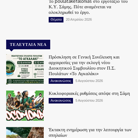
Το poulatakefalonias στο εργοτάξιο του
Κ.Υ. Σάμης. Πότε αναμένεται να
ολοκληρωθεί το έργο.
Θέματα
20 Απριλίου 2026
ΤΕΛΕΥΤΑΊΑ ΝΈΑ
Πρόσκληση σε Γενική Συνέλευση και
αρχαιρεσίες για την εκλογή νέου
Διοικητικού Συμβουλίου στον Π.Σ.
Πουλάτων «Το Αγκαλάκι»
Ανακοινώσεις
5 Αυγούστου 2026
Κυκλοφοριακές ρυθμίσεις απόψε στη Σάμη
Ανακοινώσεις
5 Αυγούστου 2026
Έκτακτη ενημέρωση για την λειτουργία των
σπηλαίων