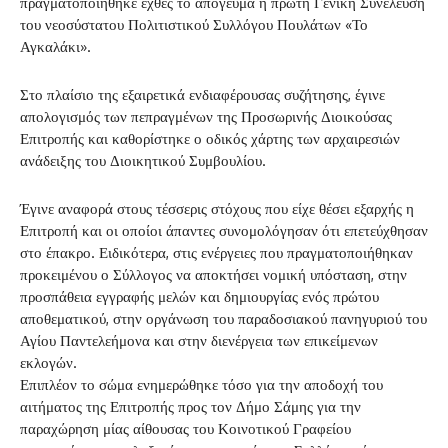
πραγματοποιήθηκε εχθές το απόγευμα η πρώτη Γενική Συνέλευση
του νεοσύστατου Πολιτιστικού Συλλόγου Πουλάτων «Το
Αγκαλάκι».
Στο πλαίσιο της εξαιρετικά ενδιαφέρουσας συζήτησης, έγινε
απολογισμός των πεπραγμένων της Προσωρινής Διοικούσας
Επιτροπής και καθορίστηκε ο οδικός χάρτης των αρχαιρεσιών
ανάδειξης του Διοικητικού Συμβουλίου.
Έγινε αναφορά στους τέσσερις στόχους που είχε θέσει εξαρχής η
Επιτροπή και οι οποίοι άπαντες συνομολόγησαν ότι επετεύχθησαν
στο έπακρο. Ειδικότερα, στις ενέργειες που πραγματοποιήθηκαν
προκειμένου ο Σύλλογος να αποκτήσει νομική υπόσταση, στην
προσπάθεια εγγραφής μελών και δημιουργίας ενός πρώτου
αποθεματικού, στην οργάνωση του παραδοσιακού πανηγυριού του
Αγίου Παντελεήμονα και στην διενέργεια των επικείμενων
εκλογών.
Επιπλέον το σώμα ενημερώθηκε τόσο για την αποδοχή του
αιτήματος της Επιτροπής προς τον Δήμο Σάμης για την
παραχώρηση μίας αίθουσας του Κοινοτικού Γραφείου