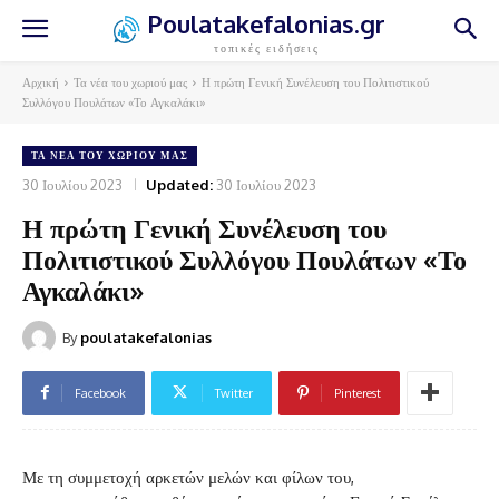
Poulatakefalonias.gr
τοπικές ειδήσεις
Αρχική
Τα νέα του χωριού μας
Η πρώτη Γενική Συνέλευση του Πολιτιστικού
Συλλόγου Πουλάτων «Το Αγκαλάκι»
ΤΑ ΝΈΑ ΤΟΥ ΧΩΡΙΟΎ ΜΑΣ
30 Ιουλίου 2023
Updated:
30 Ιουλίου 2023
Η πρώτη Γενική Συνέλευση του
Πολιτιστικού Συλλόγου Πουλάτων «Το
Αγκαλάκι»
By
poulatakefalonias
Facebook
Twitter
Pinterest
Με τη συμμετοχή αρκετών μελών και φίλων του,