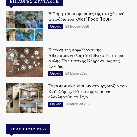
ΕΠΙΛΟΓΈΣ ΣΥΝΤΆΚΤΗ
Η Σάμη και οι ομορφιές της στο χθεσινό
επεισόδιο του «Akis’ Food Tour»
Θέματα
28 Ιουνίου 2026
Η τέχνη της κεφαλλονίτικης
Αθανατοδαντέλας στο Εθνικό Ευρετήριο
Άυλης Πολιτιστικής Κληρονομιάς της
Ελλάδας
Θέματα
20 Μαΐου 2026
Το poulatakefalonias στο εργοτάξιο του
Κ.Υ. Σάμης. Πότε αναμένεται να
ολοκληρωθεί το έργο.
Θέματα
20 Απριλίου 2026
ΤΕΛΕΥΤΑΊΑ ΝΈΑ