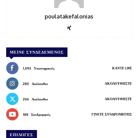
poulatakefalonias
ΜΕΊΝΕ ΣΥΝΔΕΔΕΜΈΝΟΣ
ΚΆΝΤΕ LIKE
1,093
Υποστηρικτές
ΑΚΟΛΟΥΘΉΣΤΕ
280
Ακόλουθοι
ΑΚΟΛΟΥΘΉΣΤΕ
206
Ακόλουθοι
ΓΊΝΕΤΕ ΣΥΝΔΡΟΜΗΤΉΣ
188
Συνδρομητές
ΕΠΙΛΟΓΕΣ