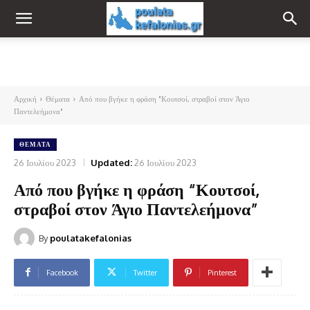
Αρχική
Θέματα
Από που βγήκε η φράση "Κουτσοί, στραβοί στον Άγιο
Παντελεήμονα"
ΘΈΜΑΤΑ
26 Ιουλίου 2023
Updated:
26 Ιουλίου 2023
Από που βγήκε η φράση “Κουτσοί,
στραβοί στον Άγιο Παντελεήμονα”
By
poulatakefalonias
Facebook
Twitter
Pinterest