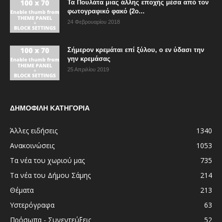
Τα Πουλάτα μιας άλλης εποχής μέσα από τον
φωτογραφικό φακό (2ο...
24 Φεβρουαρίου 2018
Σήμερον κρεμάται επί ξύλου, ο εν ύδασι την
γην κρεμάσας
25 Απριλίου 2019
ΔΗΜΟΦΙΛΗ ΚΑΤΗΓΟΡΙΑ
Άλλες ειδήσεις
1340
Ανακοινώσεις
1053
Τα νέα του χωριού μας
735
Τα νέα του Δήμου Σάμης
214
Θέματα
213
Υστερόγραφα
63
Πρόσωπα - Συνεντεύξεις
52