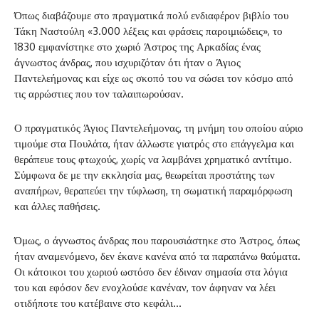
Όπως διαβάζουμε στο πραγματικά πολύ ενδιαφέρον βιβλίο του
Τάκη Ναστούλη «3.000 λέξεις και φράσεις παροιμιώδεις», το
1830 εμφανίστηκε στο χωριό Άστρος της Αρκαδίας ένας
άγνωστος άνδρας, που ισχυριζόταν ότι ήταν ο Άγιος
Παντελεήμονας και είχε ως σκοπό του να σώσει τον κόσμο από
τις αρρώστιες που τον ταλαιπωρούσαν.
Ο πραγματικός Άγιος Παντελεήμονας, τη μνήμη του οποίου αύριο
τιμούμε στα Πουλάτα, ήταν άλλωστε γιατρός στο επάγγελμα και
θεράπευε τους φτωχούς, χωρίς να λαμβάνει χρηματικό αντίτιμο.
Σύμφωνα δε με την εκκλησία μας, θεωρείται προστάτης των
αναπήρων, θεραπεύει την τύφλωση, τη σωματική παραμόρφωση
και άλλες παθήσεις.
Όμως, ο άγνωστος άνδρας που παρουσιάστηκε στο Άστρος, όπως
ήταν αναμενόμενο, δεν έκανε κανένα από τα παραπάνω θαύματα.
Οι κάτοικοι του χωριού ωστόσο δεν έδιναν σημασία στα λόγια
του και εφόσον δεν ενοχλούσε κανέναν, τον άφηναν να λέει
οτιδήποτε του κατέβαινε στο κεφάλι…