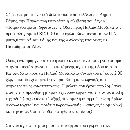
Σύμφωνα με το σχετικό δελτίο τύπου που εξέδωσε ο Δήμος
Σάμης, την Παρασκευή υπεγράφη η σύμβαση του έργου:
«Τσιμεντόστρωση Υφιστάμενης Οδού προς Παλαιά Μουζακάτα»,
προϋπολογισμού €814.000 συμπεριλαμβανομένου του Φ.Π.Α.,
μεταξύ του Δήμου Σάμης και της Ανάδοχης Εταιρείας «Χ.
Παπαδημάτος ΑΕ».
Όπως είναι ήδη γνωστό, το φυσικό αντικείμενο του έργου αφορά
στην τσιμεντόστρωση της υφιστάμενης αγροτικής οδού από τα
Καταποδάτα προς τα Παλαιά Μουζακάτα συνολικού μήκους 2,30
χλμ, η οποία εξυπηρετεί την πρόσβαση σε γεωργικές και
κτηνοτροφικές εγκαταστάσεις. Η μελέτη του έργου περιλαμβάνει
επίσης την προσθήκη μικρών τεχνικών έργων για την αντιστήριξη
της οδού (τοιχία αντιστήριξης), την ομαλή απορροή των ομβρίων
υδάτων (οχετοί και φρεάτια υδροσυλλογής – απαγωγής ομβρίων)
και την ασφάλιση της οδού (στηθαία ασφαλείας).
Στην υπογραφή της σύμβασης του έργου που εγκρίθηκε και