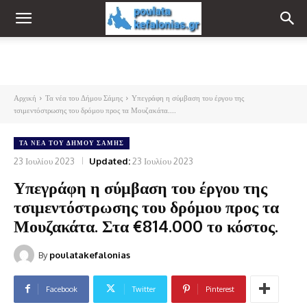
Αρχική
Τα νέα του Δήμου Σάμης
Υπεγράφη η σύμβαση του έργου της
τσιμεντόστρωσης του δρόμου προς τα Μουζακάτα....
ΤΑ ΝΈΑ ΤΟΥ ΔΉΜΟΥ ΣΆΜΗΣ
23 Ιουλίου 2023
Updated:
23 Ιουλίου 2023
Υπεγράφη η σύμβαση του έργου της
τσιμεντόστρωσης του δρόμου προς τα
Μουζακάτα. Στα €814.000 το κόστος.
By
poulatakefalonias
Facebook
Twitter
Pinterest