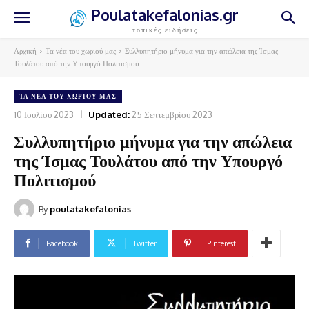
Poulatakefalonias.gr
τοπικές ειδήσεις
Αρχική
Τα νέα του χωριού μας
Συλλυπητήριο μήνυμα για την απώλεια της Ίσμας
Τουλάτου από την Υπουργό Πολιτισμού
ΤΑ ΝΈΑ ΤΟΥ ΧΩΡΙΟΎ ΜΑΣ
10 Ιουλίου 2023
Updated:
25 Σεπτεμβρίου 2023
Συλλυπητήριο μήνυμα για την απώλεια
της Ίσμας Τουλάτου από την Υπουργό
Πολιτισμού
By
poulatakefalonias
Facebook
Twitter
Pinterest