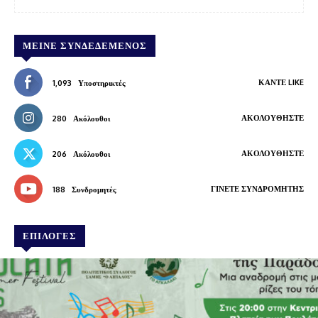
ΜΕΊΝΕ ΣΥΝΔΕΔΕΜΈΝΟΣ
ΚΆΝΤΕ LIKE
1,093
Υποστηρικτές
ΑΚΟΛΟΥΘΉΣΤΕ
280
Ακόλουθοι
ΑΚΟΛΟΥΘΉΣΤΕ
206
Ακόλουθοι
ΓΊΝΕΤΕ ΣΥΝΔΡΟΜΗΤΉΣ
188
Συνδρομητές
ΕΠΙΛΟΓΕΣ