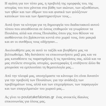
Η αγάπη για τον τόπο μας, η προβολή της ομορφιάς του, της
ιστορίας του που χάνεται στα βάθη των αιώνων, των αξιοθέατων,
των ηθών και των εθίμων του και φυσικά των φιλόξενων
κατοίκων του και των δραστηριοτήτων τους…
Αυτά ήταν τα κίνητρα για τη δημιουργία του διαδικτυακού αυτού
τόπου που απευθύνεται σε όσους επιθυμούν να γνωρίσουν τα
Πουλάτα, αλλά και στους Πουλιάδες όπου γης που θέλουν να
αισθάνονται ότι βρίσκονται κοντά στο χωριό τους, όσο μακριά
και αν οι συνθήκες τους οδήγησαν…
Ακολουθήστε μας σε αυτό το ταξίδι και βοηθήστε μας να
βελτιωθούμε. Μη διστάσετε να επικοινωνήσετε μαζί μας και να
μας καταθέσετε τις παρατηρήσεις ή τις προτάσεις σας, αλλά και να
μας στείλετε στοιχεία, ιστορίες, φωτογραφίες ή οτιδήποτε άλλο θα
μπορούσε να εμπλουτίσει τη θεματολογία μας…
Από την πλευρά μας, υποσχόμαστε να κάνουμε ότι είναι δυνατόν
για την προβολή των Πουλάτων, για την ανάδειξη των
προβλημάτων τους, αλλά και των επιχειρήσεων, των παραγωγών
και των επαγγελματιών του χωριού μας…
Ας γίνει το poulatakefalonias.gr ένας ανοικτός δίαυλος
επικοινωνίας για όλους μας.