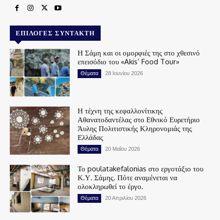
ΕΠΙΛΟΓΈΣ ΣΥΝΤΆΚΤΗ
Η Σάμη και οι ομορφιές της στο χθεσινό
επεισόδιο του «Akis’ Food Tour»
Θέματα
28 Ιουνίου 2026
Η τέχνη της κεφαλλονίτικης
Αθανατοδαντέλας στο Εθνικό Ευρετήριο
Άυλης Πολιτιστικής Κληρονομιάς της
Ελλάδας
Θέματα
20 Μαΐου 2026
Το poulatakefalonias στο εργοτάξιο του
Κ.Υ. Σάμης. Πότε αναμένεται να
ολοκληρωθεί το έργο.
Θέματα
20 Απριλίου 2026