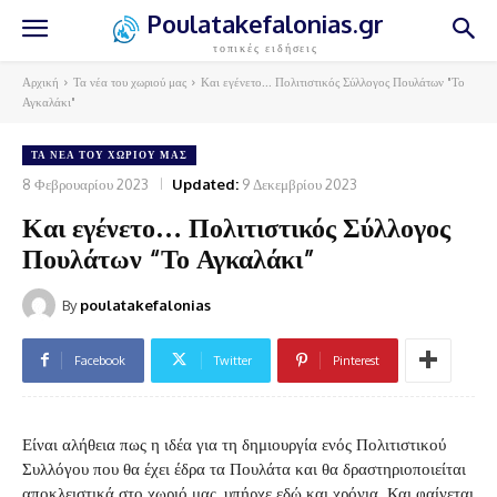
Poulatakefalonias.gr
τοπικές ειδήσεις
Αρχική
Τα νέα του χωριού μας
Και εγένετο... Πολιτιστικός Σύλλογος Πουλάτων "Το
Αγκαλάκι"
ΤΑ ΝΈΑ ΤΟΥ ΧΩΡΙΟΎ ΜΑΣ
8 Φεβρουαρίου 2023
Updated:
9 Δεκεμβρίου 2023
Και εγένετο… Πολιτιστικός Σύλλογος
Πουλάτων “Το Αγκαλάκι”
By
poulatakefalonias
Facebook
Twitter
Pinterest
Είναι αλήθεια πως η ιδέα για τη δημιουργία ενός Πολιτιστικού
Συλλόγου που θα έχει έδρα τα Πουλάτα και θα δραστηριοποιείται
αποκλειστικά στο χωριό μας, υπήρχε εδώ και χρόνια. Και φαίνεται