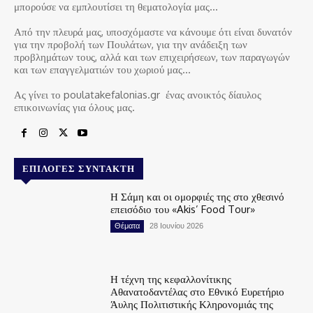
μπορούσε να εμπλουτίσει τη θεματολογία μας…
Από την πλευρά μας, υποσχόμαστε να κάνουμε ότι είναι δυνατόν
για την προβολή των Πουλάτων, για την ανάδειξη των
προβλημάτων τους, αλλά και των επιχειρήσεων, των παραγωγών
και των επαγγελματιών του χωριού μας…
Ας γίνει το poulatakefalonias.gr ένας ανοικτός δίαυλος
επικοινωνίας για όλους μας.
ΕΠΙΛΟΓΈΣ ΣΥΝΤΆΚΤΗ
Η Σάμη και οι ομορφιές της στο χθεσινό
επεισόδιο του «Akis’ Food Tour»
Θέματα
28 Ιουνίου 2026
Η τέχνη της κεφαλλονίτικης
Αθανατοδαντέλας στο Εθνικό Ευρετήριο
Άυλης Πολιτιστικής Κληρονομιάς της