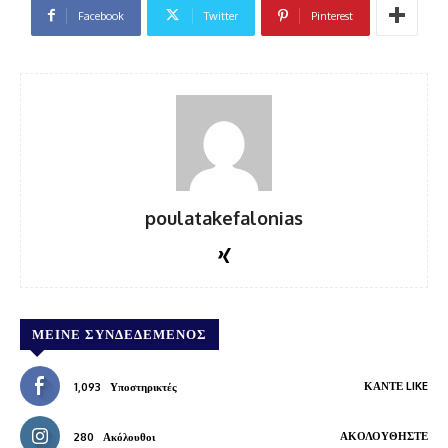
Facebook
Twitter
Pinterest
poulatakefalonias
ΜΕΊΝΕ ΣΥΝΔΕΔΕΜΈΝΟΣ
ΚΆΝΤΕ LIKE
1,093
Υποστηρικτές
ΑΚΟΛΟΥΘΉΣΤΕ
280
Ακόλουθοι