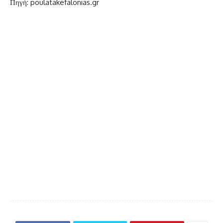
Πηγή: poulatakefalonias.gr