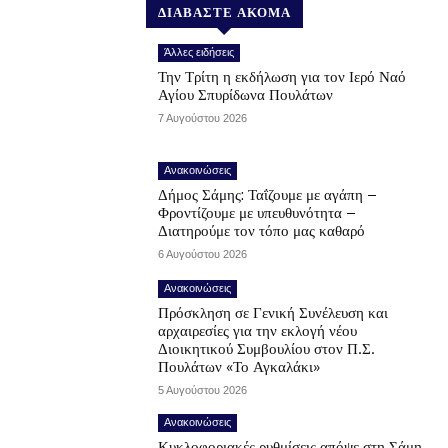
ΔΙΑΒΑΣΤΕ ΑΚΟΜΑ
Άλλες ειδήσεις
Την Τρίτη η εκδήλωση για τον Ιερό Ναό
Αγίου Σπυρίδωνα Πουλάτων
7 Αυγούστου 2026
Ανακοινώσεις
Δήμος Σάμης: Ταΐζουμε με αγάπη –
Φροντίζουμε με υπευθυνότητα –
Διατηρούμε τον τόπο μας καθαρό
6 Αυγούστου 2026
Ανακοινώσεις
Πρόσκληση σε Γενική Συνέλευση και
αρχαιρεσίες για την εκλογή νέου
Διοικητικού Συμβουλίου στον Π.Σ.
Πουλάτων «Το Αγκαλάκι»
5 Αυγούστου 2026
Ανακοινώσεις
Κυκλοφοριακές ρυθμίσεις απόψε στη Σάμη