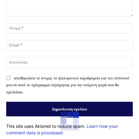
Σχόλιο:
Όν
Ema
Ισ
αποθηκεύστε το όνομα, το ηλεκτρονικό ταχυδρομείο και τον ιστότοπό
μου σε αυτό το πρόγραμμα περιήγησης για την επόμενη φορά που θα
σχολιάσω.
This site uses Akismet to reduce spam.
Learn how your
comment data is processed.