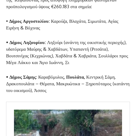
προϋπολογισμού ύψους €260.183 στα σημεία:
•
Δήμος Αργοστολίου:
Καρούζα, Βλαχάτα, Σιμωτάτα, Αγίας
Ειρήνη & Βόχινας
• Δήμος Ληξουρίου:
Ληξούρι (ανάντη της οικιστικής περιοχής),
υδατόρεμα Μαύρης & Χαβδάτων, Υπαπαντή (Ριτσάτα),
Βουτσινίχας (Κεχριώνας), Χαβδάτα & Χαβριάτα, Σουλλάροι προς
Μέγα Λάκκο και Άγιο Ιωάννη, Ξι
• Δήμος Σάμης:
Καραβόμυλος,
Πουλάτα,
Κεντρική Σάμη,
Δρακοπουλάτα – Θέματα, Μακρυώτικα – Ξηροπόταμος (κατάντη
του οικισμού), Άσσος