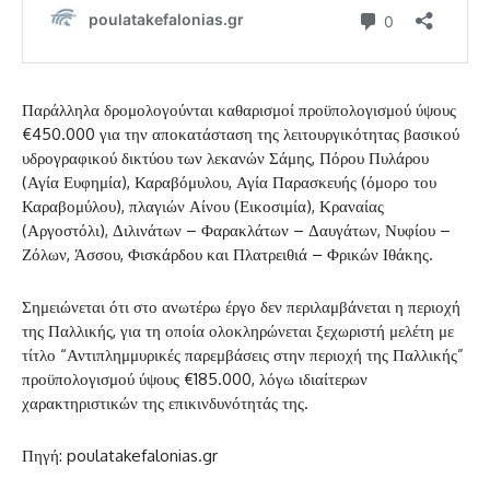
Παράλληλα δρομολογούνται καθαρισμοί προϋπολογισμού ύψους
€450.000 για την αποκατάσταση της λειτουργικότητας βασικού
υδρογραφικού δικτύου των λεκανών Σάμης, Πόρου Πυλάρου
(Αγία Ευφημία), Καραβόμυλου, Αγία Παρασκευής (όμορο του
Καραβομύλου), πλαγιών Αίνου (Εικοσιμία), Κραναίας
(Αργοστόλι), Διλινάτων – Φαρακλάτων – Δαυγάτων, Νυφίου –
Ζόλων, Άσσου, Φισκάρδου και Πλατρειθιά – Φρικών Ιθάκης.
Σημειώνεται ότι στο ανωτέρω έργο δεν περιλαμβάνεται η περιοχή
της Παλλικής, για τη οποία ολοκληρώνεται ξεχωριστή μελέτη με
τίτλο “Αντιπλημμυρικές παρεμβάσεις στην περιοχή της Παλλικής”
προϋπολογισμού ύψους €185.000, λόγω ιδιαίτερων
χαρακτηριστικών της επικινδυνότητάς της.
Πηγή: poulatakefalonias.gr