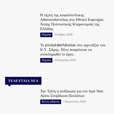
Η τέχνη της κεφαλλονίτικης
Αθανατοδαντέλας στο Εθνικό Ευρετήριο
Άυλης Πολιτιστικής Κληρονομιάς της
Ελλάδας
Θέματα
20 Μαΐου 2026
Το poulatakefalonias στο εργοτάξιο του
Κ.Υ. Σάμης. Πότε αναμένεται να
ολοκληρωθεί το έργο.
Θέματα
20 Απριλίου 2026
ΤΕΛΕΥΤΑΊΑ ΝΈΑ
Την Τρίτη η εκδήλωση για τον Ιερό Ναό
Αγίου Σπυρίδωνα Πουλάτων
Άλλες ειδήσεις
7 Αυγούστου 2026