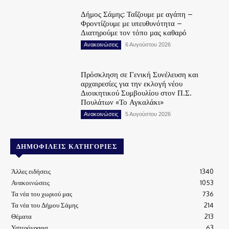
Δήμος Σάμης: Ταΐζουμε με αγάπη –
Φροντίζουμε με υπευθυνότητα –
Διατηρούμε τον τόπο μας καθαρό
Ανακοινώσεις
6 Αυγούστου 2026
Πρόσκληση σε Γενική Συνέλευση και
αρχαιρεσίες για την εκλογή νέου
Διοικητικού Συμβουλίου στον Π.Σ.
Πουλάτων «Το Αγκαλάκι»
Ανακοινώσεις
5 Αυγούστου 2026
ΔΗΜΟΦΙΛΕΊΣ ΚΑΤΗΓΟΡΊΕΣ
Άλλες ειδήσεις
1340
Ανακοινώσεις
1053
Τα νέα του χωριού μας
736
Τα νέα του Δήμου Σάμης
214
Θέματα
213
Υστερόγραφα
63