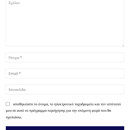
Σχόλιο:
Όν
Ema
Ισ
αποθηκεύστε το όνομα, το ηλεκτρονικό ταχυδρομείο και τον ιστότοπό
μου σε αυτό το πρόγραμμα περιήγησης για την επόμενη φορά που θα
σχολιάσω.