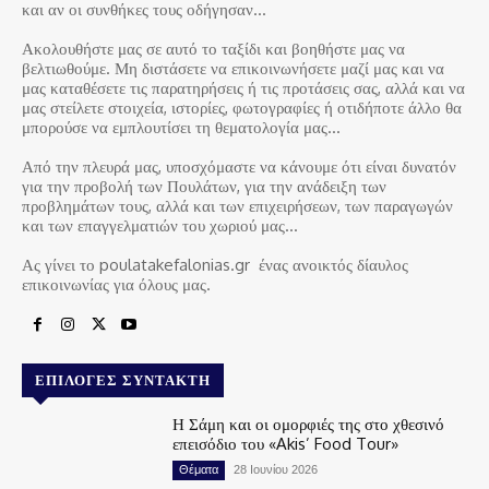
και αν οι συνθήκες τους οδήγησαν…
Ακολουθήστε μας σε αυτό το ταξίδι και βοηθήστε μας να
βελτιωθούμε. Μη διστάσετε να επικοινωνήσετε μαζί μας και να
μας καταθέσετε τις παρατηρήσεις ή τις προτάσεις σας, αλλά και να
μας στείλετε στοιχεία, ιστορίες, φωτογραφίες ή οτιδήποτε άλλο θα
μπορούσε να εμπλουτίσει τη θεματολογία μας…
Από την πλευρά μας, υποσχόμαστε να κάνουμε ότι είναι δυνατόν
για την προβολή των Πουλάτων, για την ανάδειξη των
προβλημάτων τους, αλλά και των επιχειρήσεων, των παραγωγών
και των επαγγελματιών του χωριού μας…
Ας γίνει το poulatakefalonias.gr ένας ανοικτός δίαυλος
επικοινωνίας για όλους μας.
ΕΠΙΛΟΓΈΣ ΣΥΝΤΆΚΤΗ
Η Σάμη και οι ομορφιές της στο χθεσινό
επεισόδιο του «Akis’ Food Tour»
Θέματα
28 Ιουνίου 2026