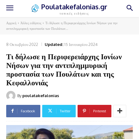
Poulatakefalonias.gr
τοπικές ειδήσεις
Αρχική
Άλλες ειδήσεις
Τι δήλωσε η Περιφερειάρχης Ιονίων Νήσων για την
αντιπλημμυρική προστασία των Πουλάτων...
8 Οκτωβρίου 2022
Updated:
15 Ιανουαρίου 2024
Τι δήλωσε η Περιφερειάρχης Ιονίων
Νήσων για την αντιπλημμυρική
προστασία των Πουλάτων και της
Κεφαλλονιάς
By
poulatakefalonias
Facebook
Twitter
Pinterest