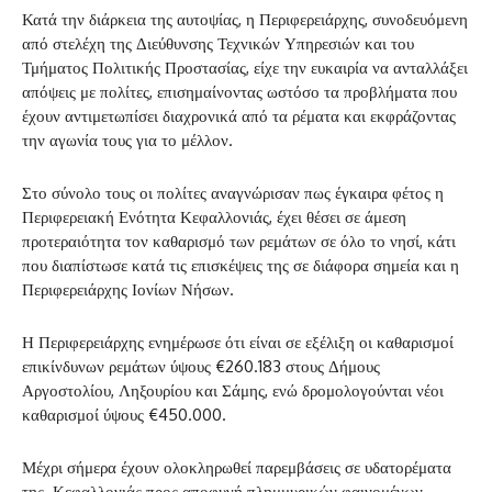
Κατά την διάρκεια της αυτοψίας, η Περιφερειάρχης, συνοδευόμενη
από στελέχη της Διεύθυνσης Τεχνικών Υπηρεσιών και του
Τμήματος Πολιτικής Προστασίας, είχε την ευκαιρία να ανταλλάξει
απόψεις με πολίτες, επισημαίνοντας ωστόσο τα προβλήματα που
έχουν αντιμετωπίσει διαχρονικά από τα ρέματα και εκφράζοντας
την αγωνία τους για το μέλλον.
Στο σύνολο τους οι πολίτες αναγνώρισαν πως έγκαιρα φέτος η
Περιφερειακή Ενότητα Κεφαλλονιάς, έχει θέσει σε άμεση
προτεραιότητα τον καθαρισμό των ρεμάτων σε όλο το νησί, κάτι
που διαπίστωσε κατά τις επισκέψεις της σε διάφορα σημεία και η
Περιφερειάρχης Ιονίων Νήσων.
Η Περιφερειάρχης ενημέρωσε ότι είναι σε εξέλιξη οι καθαρισμοί
επικίνδυνων ρεμάτων ύψους €260.183 στους Δήμους
Αργοστολίου, Ληξουρίου και Σάμης, ενώ δρομολογούνται νέοι
καθαρισμοί ύψους €450.000.
Μέχρι σήμερα έχουν ολοκληρωθεί παρεμβάσεις σε υδατορέματα
της Κεφαλλονιάς προς αποφυγή πλημμυρικών φαινομένων