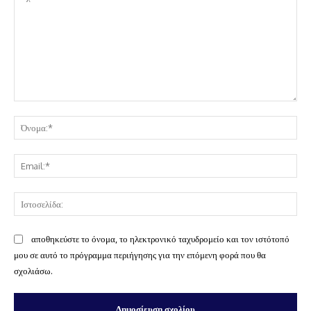
Σχόλιο:
Όν
Ema
Ισ
αποθηκεύστε το όνομα, το ηλεκτρονικό ταχυδρομείο και τον ιστότοπό
μου σε αυτό το πρόγραμμα περιήγησης για την επόμενη φορά που θα
σχολιάσω.