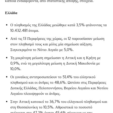
κάποια ενδιαφέροντα, από στατιστικής άποψης, στοιχεία.
Ελλάδα
‌Ο πληθυσμός της Ελλάδας μειώθηκε κατά 3,5% φτάνοντας τα
10.432.481 άτομα.
‌Από τις 13 Περιφέρειες της χώρας, οι 12 παρουσίασαν μείωση
στον πληθυσμό τους και μόλις μία σημείωσε αύξηση.
Συγκεκριμένα το Νότιο Αιγαίο με 5,0%.
‌Τη μικρότερη μείωση σημείωσαν η Αττική και η Κρήτη με
0,9%, ενώ τη μεγαλύτερη μείωση η Δυτική Μακεδονία με
10,0%.
‌Οι γυναίκες αντιπροσωπεύουν το 51,4% του ελληνικού
πληθυσμού και οι άνδρες το 48,6%. Ωστόσο στις Περιφέρειες
Δυτικής Ελλάδας, Πελοποννήσου, Βορείου Αιγαίου και Νοτίου
Αιγαίου πλειοψηφούν οι άνδρες.
‌Στην Αττική κατοικεί το 36,7% του ελληνικού πληθυσμού και
στη Θεσσαλονίκη το 10,5%. Αθροιστικά το ποσοστό
ανέρχεται στο 47,2% έναντι 45,6% σύμφωνα με την