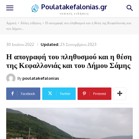
Poulatakefalonias.gr
τοπικές ειδήσεις
Αρχική
Άλλες ειδήσεις
Η απογραφή του πληθυσμού και η θέση της Κεφαλλονιάς και
του Δήμου...
30 Ιουλίου 2022
Updated:
25 Σεπτεμβρίου 2023
Η απογραφή του πληθυσμού και η θέση
της Κεφαλλονιάς και του Δήμου Σάμης
By
poulatakefalonias
Facebook
Twitter
Pinterest