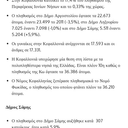
‌Στην Κεφαλλονιά κατοικεί το 17,4% του πληθυσμού της
Περιφέρειας Ιονίων Νήσων και το 0,33% της χώρας.
‌Ο πληθυσμός στο Δήμο Αργοστολίου έφτασε τα 22.673
άτομα, έναντι 23.499 το 2011 (-3,5%), στο Δήμο Ληξουρίου
7.025 έναντι 7.098 (-1,0%) και στο Δήμο Σάμης 5.511 έναντι
5.204 (+5,9%).
‌Οι γυναίκες στην Κεφαλλονιά ανέρχονται σε 17.593 και οι
άνδρες σε 17.331.
Η Κεφαλλονιά υποχώρησε μία θεση στη λίστα με τα
πολυπληθέστερα νησιά της Ελλάδας. Είναι πλέον 10η καθώς ο
πληθυσμός της Κω έφτασε τα 36.386 άτομα.
Ο Νόμος Κεφαλληνίας ξεπέρασε πληθυσμιακά το Νομό
Φωκίδας, ο πληθυσμός του οποίου φτάνει πλέον τα 36.210
άτομα.
Δήμος Σάμης
‌Ο πληθυσμός στο Δήμο Σάμης αυξήθηκε κατά 307
κατοίκους, ήτοι κατά 5,9%.