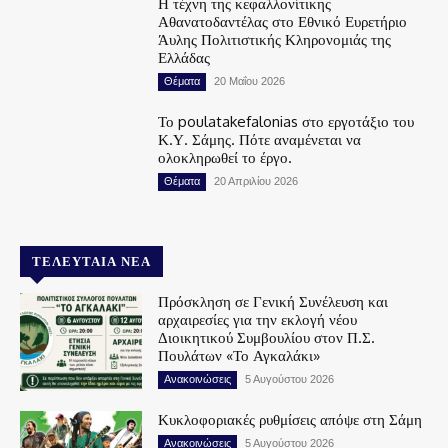
Η τέχνη της κεφαλλονίτικης
Αθανατοδαντέλας στο Εθνικό Ευρετήριο
Άυλης Πολιτιστικής Κληρονομιάς της
Ελλάδας
Θέματα
20 Μαΐου 2026
Το poulatakefalonias στο εργοτάξιο του
Κ.Υ. Σάμης. Πότε αναμένεται να
ολοκληρωθεί το έργο.
Θέματα
20 Απριλίου 2026
ΤΕΛΕΥΤΑΊΑ ΝΈΑ
Πρόσκληση σε Γενική Συνέλευση και
αρχαιρεσίες για την εκλογή νέου
Διοικητικού Συμβουλίου στον Π.Σ.
Πουλάτων «Το Αγκαλάκι»
Ανακοινώσεις
5 Αυγούστου 2026
Κυκλοφοριακές ρυθμίσεις απόψε στη Σάμη
Ανακοινώσεις
5 Αυγούστου 2026