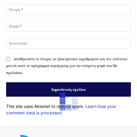
Σχόλιο:
Όν
Ema
Ισ
αποθηκεύστε το όνομα, το ηλεκτρονικό ταχυδρομείο και τον ιστότοπό
μου σε αυτό το πρόγραμμα περιήγησης για την επόμενη φορά που θα
σχολιάσω.
This site uses Akismet to reduce spam.
Learn how your
comment data is processed.