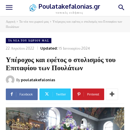
Poulatakefalonias.gr
τοπικές ειδήσεις
Αρχική
Τα νέα του χωριού μας
Υπέροχος και εφέτος ο στολισμός του Επιταφίου των
Πουλάτων
ΤΑ ΝΈΑ ΤΟΥ ΧΩΡΙΟΎ ΜΑΣ
22 Απριλίου 2022
Updated:
15 Ιανουαρίου 2024
Υπέροχος και εφέτος ο στολισμός του
Επιταφίου των Πουλάτων
By
poulatakefalonias
Facebook
Twitter
Pinterest