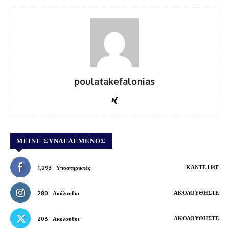
poulatakefalonias
ΜΕΊΝΕ ΣΥΝΔΕΔΕΜΈΝΟΣ
ΚΆΝΤΕ LIKE
1,093
Υποστηρικτές
ΑΚΟΛΟΥΘΉΣΤΕ
280
Ακόλουθοι
ΑΚΟΛΟΥΘΉΣΤΕ
206
Ακόλουθοι