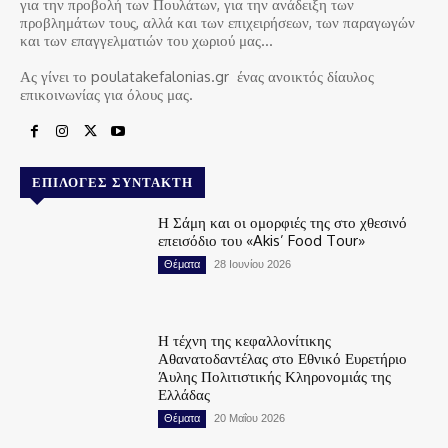
για την προβολή των Πουλάτων, για την ανάδειξη των
προβλημάτων τους, αλλά και των επιχειρήσεων, των παραγωγών
και των επαγγελματιών του χωριού μας…
Ας γίνει το poulatakefalonias.gr ένας ανοικτός δίαυλος
επικοινωνίας για όλους μας.
ΕΠΙΛΟΓΈΣ ΣΥΝΤΆΚΤΗ
Η Σάμη και οι ομορφιές της στο χθεσινό
επεισόδιο του «Akis’ Food Tour»
Θέματα
28 Ιουνίου 2026
Η τέχνη της κεφαλλονίτικης
Αθανατοδαντέλας στο Εθνικό Ευρετήριο
Άυλης Πολιτιστικής Κληρονομιάς της
Ελλάδας
Θέματα
20 Μαΐου 2026