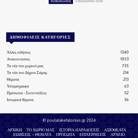
Ανακοινώσεις
5 Αυγούστου 2026
ΔΗΜΟΦΙΛΕΊΣ ΚΑΤΗΓΟΡΊΕΣ
Άλλες ειδήσεις
1340
Ανακοινώσεις
1053
Τα νέα του χωριού μας
735
Τα νέα του Δήμου Σάμης
214
Θέματα
213
Υστερόγραφα
63
Πρόσωπα - Συνεντεύξεις
52
Ιστορικά θέματα
36
© poulatakefalonias.gr 2024
ΑΡΧΙΚΗ
ΤΟ ΧΩΡΙΟ ΜΑΣ
ΙΣΤΟΡΙΑ-ΠΑΡΑΔΟΣΕΙΣ
ΑΞΙΟΘΕΑΤΑ
ΕΙΔΗΣΕΙΣ – ΘΕΜΑΤΑ
ΠΡΟΣΩΠΑ
ΕΠΙΧΕΙΡΗΣΕΙΣ
ΑΡΧΕΙΟ