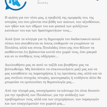
Σκοπός
Η αγάπη για τον τόπο μας, η προβολή της ομορφιάς του, της
ιστορίας του που χάνεται στα βάθη των αιώνων, των αξιοθέατων,
των ηθών και των εθίμων του και φυσικά των φιλόξενων
κατοίκων του και των δραστηριοτήτων τους…
Αυτά ήταν τα κίνητρα για τη δημιουργία του διαδικτυακού αυτού
τόπου που απευθύνεται σε όσους επιθυμούν να γνωρίσουν τα
Πουλάτα, αλλά και στους Πουλιάδες όπου γης που θέλουν να
αισθάνονται ότι βρίσκονται κοντά στο χωριό τους, όσο μακριά
και αν οι συνθήκες τους οδήγησαν…
Ακολουθήστε μας σε αυτό το ταξίδι και βοηθήστε μας να
βελτιωθούμε. Μη διστάσετε να επικοινωνήσετε μαζί μας και να
μας καταθέσετε τις παρατηρήσεις ή τις προτάσεις σας, αλλά και να
μας στείλετε στοιχεία, ιστορίες, φωτογραφίες ή οτιδήποτε άλλο θα
μπορούσε να εμπλουτίσει τη θεματολογία μας…
Από την πλευρά μας, υποσχόμαστε να κάνουμε ότι είναι δυνατόν
για την προβολή των Πουλάτων, για την ανάδειξη των
προβλημάτων τους, αλλά και των επιχειρήσεων, των παραγωγών
και των επαγγελματιών του χωριού μας…