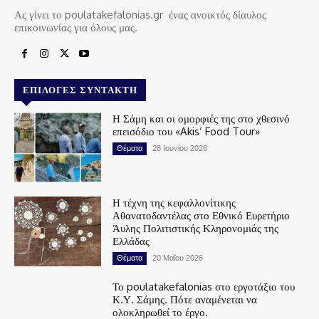
Ας γίνει το poulatakefalonias.gr ένας ανοικτός δίαυλος
επικοινωνίας για όλους μας.
ΕΠΙΛΟΓΈΣ ΣΥΝΤΆΚΤΗ
Η Σάμη και οι ομορφιές της στο χθεσινό
επεισόδιο του «Akis’ Food Tour»
Θέματα
28 Ιουνίου 2026
Η τέχνη της κεφαλλονίτικης
Αθανατοδαντέλας στο Εθνικό Ευρετήριο
Άυλης Πολιτιστικής Κληρονομιάς της
Ελλάδας
Θέματα
20 Μαΐου 2026
Το poulatakefalonias στο εργοτάξιο του
Κ.Υ. Σάμης. Πότε αναμένεται να
ολοκληρωθεί το έργο.