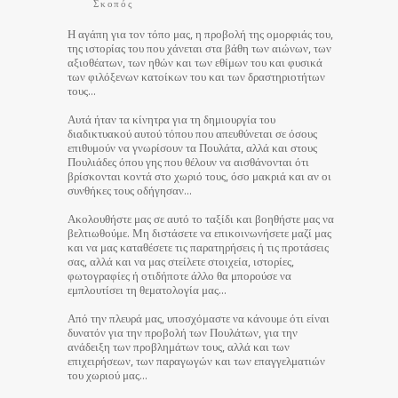
Σκοπός
Η αγάπη για τον τόπο μας, η προβολή της ομορφιάς του,
της ιστορίας του που χάνεται στα βάθη των αιώνων, των
αξιοθέατων, των ηθών και των εθίμων του και φυσικά
των φιλόξενων κατοίκων του και των δραστηριοτήτων
τους…
Αυτά ήταν τα κίνητρα για τη δημιουργία του
διαδικτυακού αυτού τόπου που απευθύνεται σε όσους
επιθυμούν να γνωρίσουν τα Πουλάτα, αλλά και στους
Πουλιάδες όπου γης που θέλουν να αισθάνονται ότι
βρίσκονται κοντά στο χωριό τους, όσο μακριά και αν οι
συνθήκες τους οδήγησαν…
Ακολουθήστε μας σε αυτό το ταξίδι και βοηθήστε μας να
βελτιωθούμε. Μη διστάσετε να επικοινωνήσετε μαζί μας
και να μας καταθέσετε τις παρατηρήσεις ή τις προτάσεις
σας, αλλά και να μας στείλετε στοιχεία, ιστορίες,
φωτογραφίες ή οτιδήποτε άλλο θα μπορούσε να
εμπλουτίσει τη θεματολογία μας…
Από την πλευρά μας, υποσχόμαστε να κάνουμε ότι είναι
δυνατόν για την προβολή των Πουλάτων, για την
ανάδειξη των προβλημάτων τους, αλλά και των
επιχειρήσεων, των παραγωγών και των επαγγελματιών
του χωριού μας…