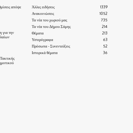
μίσεις απόψε
Άλλες ειδήσεις
1339
Ανακοινώσεις
1052
Τα νέα του χωριού μας
735
Τα νέα του Δήμου Σάμης
214
 για την
Θέματα
213
ηλαίων
Υστερόγραφα
63
Πρόσωπα - Συνεντεύξεις
52
Ιστορικά θέματα
36
 Τακτικής
ημοτικού