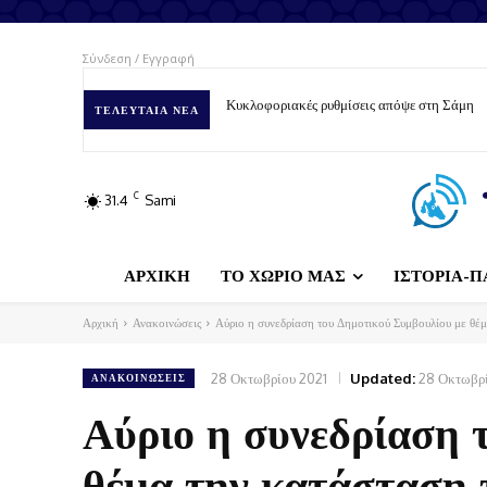
Σύνδεση / Εγγραφή
Κυκλοφοριακές ρυθμίσεις απόψε στη Σάμη
Έκτακτη ενημέρωση για την λειτουργία των
ΤΕΛΕΥΤΑΊΑ ΝΈΑ
C
31.4
Sami
ΑΡΧΙΚΗ
ΤΟ ΧΩΡΙΟ ΜΑΣ
ΙΣΤΟΡΙΑ-Π
Αρχική
Ανακοινώσεις
Αύριο η συνεδρίαση του Δημοτικού Συμβουλίου με θέμα
28 Οκτωβρίου 2021
Updated:
28 Οκτωβρί
ΑΝΑΚΟΙΝΏΣΕΙΣ
Αύριο η συνεδρίαση 
θέμα την κατάσταση τ