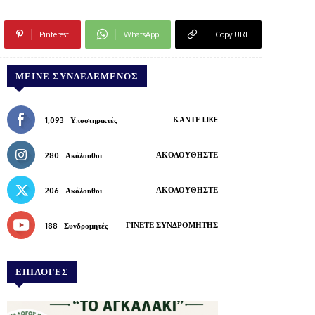
Pinterest
WhatsApp
Copy URL
ΜΕΊΝΕ ΣΥΝΔΕΔΕΜΈΝΟΣ
ΚΆΝΤΕ LIKE
1,093
Υποστηρικτές
ΑΚΟΛΟΥΘΉΣΤΕ
280
Ακόλουθοι
ΑΚΟΛΟΥΘΉΣΤΕ
206
Ακόλουθοι
ΓΊΝΕΤΕ ΣΥΝΔΡΟΜΗΤΉΣ
188
Συνδρομητές
ΕΠΙΛΟΓΕΣ