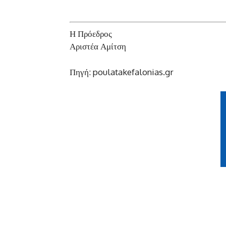
Η Πρόεδρος
Αριστέα Αμίτση
Πηγή: poulatakefalonias.gr