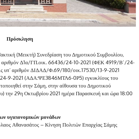
Πρόσκληση
ακτική (Μεικτή) Συνεδρίαση του Δημοτικού Συμβουλίου,
’ αριθμόν Δ1α/ΓΠ.οικ. 66436/24-10-2021 (ΦΕΚ 4919/Β΄/24-
ις υπ’ αριθμόν ΔΙΔΑΔ/Φ.69/180/οικ.17530/13-9-2021
4-9-2021 (ΑΔΑ:ΨΕ3846ΜΤΛ6-0Ρ5) εγκυκλίους του
τοποιηθεί στην Σάμη, στην αίθουσα του Δημοτικού
ου) την 29η Οκτωβρίου 2021 ημέρα Παρασκευή και ώρα 18:00
 των υγιειονομικών μονάδων
κόλαος Αθανασάτος – Κίνηση Πολιτών Επαρχίας Σάμης