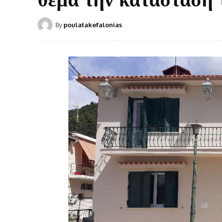
By
poulatakefalonias