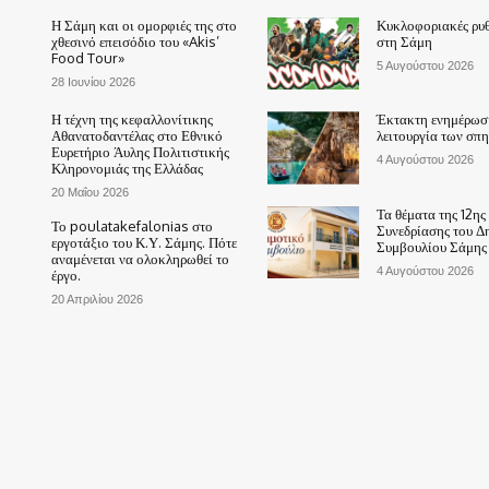
Η Σάμη και οι ομορφιές της στο
Κυκλοφοριακές ρυθ
χθεσινό επεισόδιο του «Akis’
στη Σάμη
Food Tour»
5 Αυγούστου 2026
28 Ιουνίου 2026
Η τέχνη της κεφαλλονίτικης
Έκτακτη ενημέρωση
Αθανατοδαντέλας στο Εθνικό
λειτουργία των σπ
Ευρετήριο Άυλης Πολιτιστικής
4 Αυγούστου 2026
Κληρονομιάς της Ελλάδας
20 Μαΐου 2026
Τα θέματα της 12ης
Το poulatakefalonias στο
Συνεδρίασης του Δ
εργοτάξιο του Κ.Υ. Σάμης. Πότε
Συμβουλίου Σάμης
αναμένεται να ολοκληρωθεί το
4 Αυγούστου 2026
έργο.
20 Απριλίου 2026