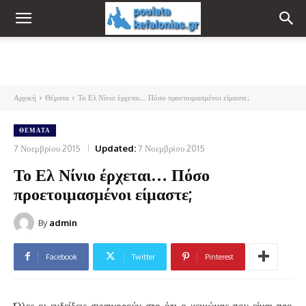
Αρχική
Θέματα
Το Ελ Νίνιο έρχεται... Πόσο προετοιμασμένοι είμαστε;
ΘΈΜΑΤΑ
7 Νοεμβρίου 2015
Updated:
7 Νοεμβρίου 2015
Το Ελ Νίνιο έρχεται… Πόσο
προετοιμασμένοι είμαστε;
By
admin
Facebook
Twitter
Pinterest
Όλες οι ενδείξεις συνηγορούν στο ότι ο χειμώνας που είναι προ