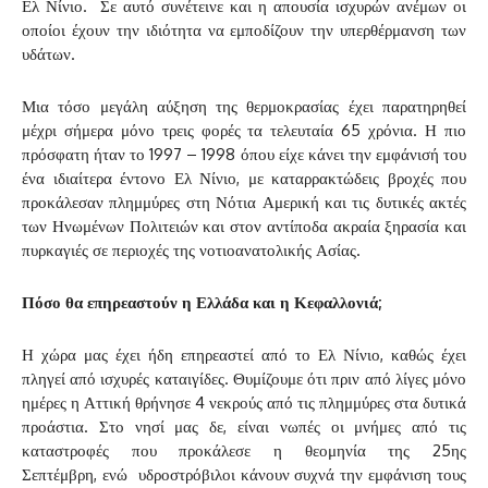
Ελ Νίνιο. Σε αυτό συνέτεινε και η απουσία ισχυρών ανέμων οι
οποίοι έχουν την ιδιότητα να εμποδίζουν την υπερθέρμανση των
υδάτων.
Μια τόσο μεγάλη αύξηση της θερμοκρασίας έχει παρατηρηθεί
μέχρι σήμερα μόνο τρεις φορές τα τελευταία 65 χρόνια. Η πιο
πρόσφατη ήταν το 1997 – 1998 όπου είχε κάνει την εμφάνισή του
ένα ιδιαίτερα έντονο Ελ Νίνιο, με καταρρακτώδεις βροχές που
προκάλεσαν πλημμύρες στη Νότια Αμερική και τις δυτικές ακτές
των Ηνωμένων Πολιτειών και στον αντίποδα ακραία ξηρασία και
πυρκαγιές σε περιοχές της νοτιοανατολικής Ασίας.
Πόσο θα επηρεαστούν η Ελλάδα και η Κεφαλλονιά;
Η χώρα μας έχει ήδη επηρεαστεί από το Ελ Νίνιο, καθώς έχει
πληγεί από ισχυρές καταιγίδες. Θυμίζουμε ότι πριν από λίγες μόνο
ημέρες η Αττική θρήνησε 4 νεκρούς από τις πλημμύρες στα δυτικά
προάστια. Στο νησί μας δε, είναι νωπές οι μνήμες από τις
καταστροφές που προκάλεσε η θεομηνία της 25ης
Σεπτέμβρη, ενώ υδροστρόβιλοι κάνουν συχνά την εμφάνιση τους