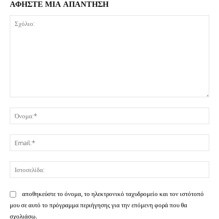
ΑΦΗΣΤΕ ΜΙΑ ΑΠΑΝΤΗΣΗ
Σχόλιο:
Όν
Ema
Ισ
αποθηκεύστε το όνομα, το ηλεκτρονικό ταχυδρομείο και τον ιστότοπό
μου σε αυτό το πρόγραμμα περιήγησης για την επόμενη φορά που θα
σχολιάσω.