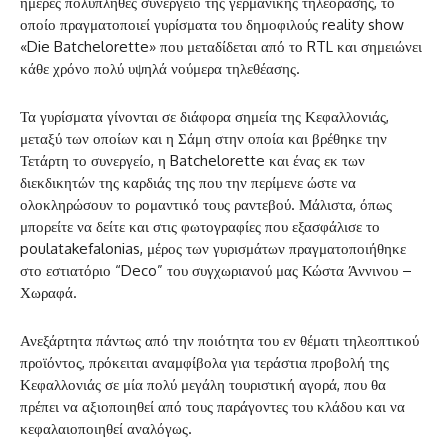
ημέρες πολυπληθές συνεργείο της γερμανικής τηλεόρασης, το
οποίο πραγματοποιεί γυρίσματα του δημοφιλούς reality show
«Die Batchelorette» που μεταδίδεται από το RTL και σημειώνει
κάθε χρόνο πολύ υψηλά νούμερα τηλεθέασης.
Τα γυρίσματα γίνονται σε διάφορα σημεία της Κεφαλλονιάς,
μεταξύ των οποίων και η Σάμη στην οποία και βρέθηκε την
Τετάρτη το συνεργείο, η Batchelorette και ένας εκ των
διεκδικητών της καρδιάς της που την περίμενε ώστε να
ολοκληρώσουν το ρομαντικό τους ραντεβού. Μάλιστα, όπως
μπορείτε να δείτε και στις φωτογραφίες που εξασφάλισε το
poulatakefalonias, μέρος των γυρισμάτων πραγματοποιήθηκε
στο εστιατόριο “Deco” του συγχωριανού μας Κώστα Άννινου –
Χωραφά.
Ανεξάρτητα πάντως από την ποιότητα του εν θέματι τηλεοπτικού
προϊόντος, πρόκειται αναμφίβολα για τεράστια προβολή της
Κεφαλλονιάς σε μία πολύ μεγάλη τουριστική αγορά, που θα
πρέπει να αξιοποιηθεί από τους παράγοντες του κλάδου και να
κεφαλαιοποιηθεί αναλόγως.