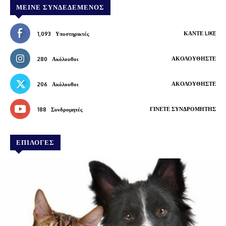
ΜΕΊΝΕ ΣΥΝΔΕΔΕΜΈΝΟΣ
ΚΆΝΤΕ LIKE
1,093
Υποστηρικτές
ΑΚΟΛΟΥΘΉΣΤΕ
280
Ακόλουθοι
ΑΚΟΛΟΥΘΉΣΤΕ
206
Ακόλουθοι
ΓΊΝΕΤΕ ΣΥΝΔΡΟΜΗΤΉΣ
188
Συνδρομητές
ΕΠΙΛΟΓΕΣ