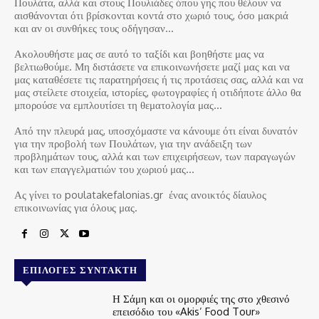
Πουλάτα, αλλά και στους Πουλιάδες όπου γης που θέλουν να
αισθάνονται ότι βρίσκονται κοντά στο χωριό τους, όσο μακριά
και αν οι συνθήκες τους οδήγησαν…
Ακολουθήστε μας σε αυτό το ταξίδι και βοηθήστε μας να
βελτιωθούμε. Μη διστάσετε να επικοινωνήσετε μαζί μας και να
μας καταθέσετε τις παρατηρήσεις ή τις προτάσεις σας, αλλά και να
μας στείλετε στοιχεία, ιστορίες, φωτογραφίες ή οτιδήποτε άλλο θα
μπορούσε να εμπλουτίσει τη θεματολογία μας…
Από την πλευρά μας, υποσχόμαστε να κάνουμε ότι είναι δυνατόν
για την προβολή των Πουλάτων, για την ανάδειξη των
προβλημάτων τους, αλλά και των επιχειρήσεων, των παραγωγών
και των επαγγελματιών του χωριού μας…
Ας γίνει το poulatakefalonias.gr ένας ανοικτός δίαυλος
επικοινωνίας για όλους μας.
ΕΠΙΛΟΓΈΣ ΣΥΝΤΆΚΤΗ
Η Σάμη και οι ομορφιές της στο χθεσινό
επεισόδιο του «Akis’ Food Tour»