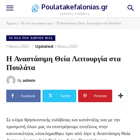
Poulatakefalonias.gr
τοπικές ειδήσεις
Αρχική
Τα νέα του χωριού μας
Η Αναστάσιμη Θεία Λειτουργία στα Πουλάτα
ΤΑ ΝΈΑ ΤΟΥ ΧΩΡΙΟΎ ΜΑΣ
1 Μαΐου 2021
Updated:
1 Μαΐου 2021
Η Αναστάσιμη Θεία Λειτουργία στα
Πουλάτα
By
admin
Facebook
Twitter
Pinterest
Σε κλίμα θρησκευτικής ευλάβειας και κατάνυξης και με την
προσμονή όλων μας να επιστρέψουμε επιτέλους στην
κανονικότητα, ολοκληρώθηκε πριν από λίγο η Αναστάσιμη Θεία