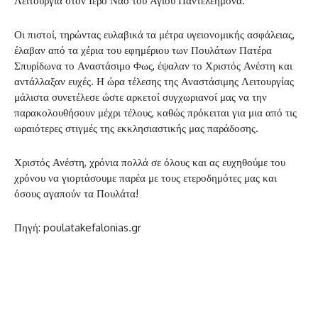
Λειτουργία στον Ιερό Ναό του Αγίου Παντελεήμονα.
Οι πιστοί, τηρώντας ευλαβικά τα μέτρα υγειονομικής ασφάλειας,
έλαβαν από τα χέρια του εφημέριου των Πουλάτων Πατέρα
Σπυρίδωνα το Αναστάσιμο Φως, έψαλαν το Χριστός Ανέστη και
αντάλλαξαν ευχές. Η ώρα τέλεσης της Αναστάσιμης Λειτουργίας
μάλιστα συνετέλεσε ώστε αρκετοί συγχωριανοί μας να την
παρακολουθήσουν μέχρι τέλους, καθώς πρόκειται για μια από τις
ωραιότερες στιγμές της εκκλησιαστικής μας παράδοσης.
Χριστός Ανέστη, χρόνια πολλά σε όλους και ας ευχηθούμε του
χρόνου να γιορτάσουμε παρέα με τους ετεροδημότες μας και
όσους αγαπούν τα Πουλάτα!
Πηγή: poulatakefalonias.gr