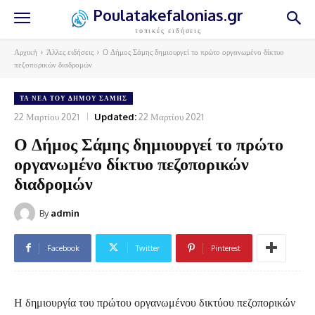
Poulatakefalonias.gr
τοπικές ειδήσεις
Αρχική
Άλλες ειδήσεις
Ο Δήμος Σάμης δημιουργεί το πρώτο οργανωμένο δίκτυο
πεζοπορικών διαδρομών
ΤΑ ΝΈΑ ΤΟΥ ΔΉΜΟΥ ΣΆΜΗΣ
22 Μαρτίου 2021
Updated:
22 Μαρτίου 2021
Ο Δήμος Σάμης δημιουργεί το πρώτο
οργανωμένο δίκτυο πεζοπορικών
διαδρομών
By
admin
Facebook
Twitter
Pinterest
Η δημιουργία του πρώτου οργανωμένου δικτύου πεζοπορικών