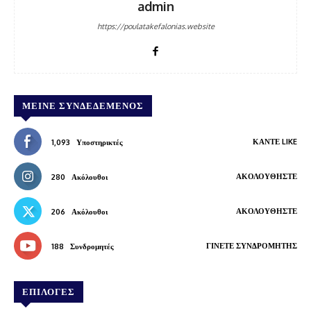
admin
https://poulatakefalonias.website
ΜΕΊΝΕ ΣΥΝΔΕΔΕΜΈΝΟΣ
ΚΆΝΤΕ LIKE
1,093
Υποστηρικτές
ΑΚΟΛΟΥΘΉΣΤΕ
280
Ακόλουθοι
ΑΚΟΛΟΥΘΉΣΤΕ
206
Ακόλουθοι
ΓΊΝΕΤΕ ΣΥΝΔΡΟΜΗΤΉΣ
188
Συνδρομητές
ΕΠΙΛΟΓΕΣ