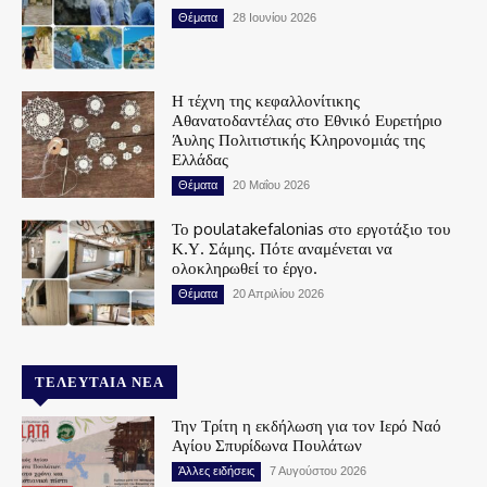
Θέματα
28 Ιουνίου 2026
Η τέχνη της κεφαλλονίτικης
Αθανατοδαντέλας στο Εθνικό Ευρετήριο
Άυλης Πολιτιστικής Κληρονομιάς της
Ελλάδας
Θέματα
20 Μαΐου 2026
Το poulatakefalonias στο εργοτάξιο του
Κ.Υ. Σάμης. Πότε αναμένεται να
ολοκληρωθεί το έργο.
Θέματα
20 Απριλίου 2026
ΤΕΛΕΥΤΑΊΑ ΝΈΑ
Την Τρίτη η εκδήλωση για τον Ιερό Ναό
Αγίου Σπυρίδωνα Πουλάτων
Άλλες ειδήσεις
7 Αυγούστου 2026