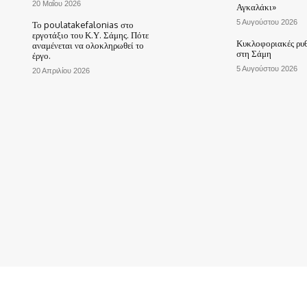
20 Μαΐου 2026
Αγκαλάκι»
5 Αυγούστου 2026
Το poulatakefalonias στο
εργοτάξιο του Κ.Υ. Σάμης. Πότε
Κυκλοφοριακές ρυθ
αναμένεται να ολοκληρωθεί το
στη Σάμη
έργο.
5 Αυγούστου 2026
20 Απριλίου 2026
ΑΡΧΙΚΗ
ΤΟ ΧΩΡΙΟ ΜΑΣ