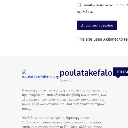
αποθηκεύστε το όνομα, το η
σχολιάσω.
This site uses Akismet to 
poulatakefalonias
ΕΠΙΛ
Σκοπός
Η αγάπη για τον τόπο μας, η προβολή της ομορφιάς του,
της ιστορίας του που χάνεται στα βάθη των αιώνων, των
αξιοθέατων, των ηθών και των εθίμων του και φυσικά
των φιλόξενων κατοίκων του και των δραστηριοτήτων
τους…
Αυτά ήταν τα κίνητρα για τη δημιουργία του
διαδικτυακού αυτού τόπου που απευθύνεται σε όσους
επιθυμούν να γνωρίσουν τα Πουλάτα, αλλά και στους