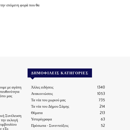
 την επόμενη φορά που θα
ΔΗΜΟΦΙΛΕΊΣ ΚΑΤΗΓΟΡΊΕΣ
ουμε με αγάπη
Άλλες ειδήσεις
1340
υπευθυνότητα
Ανακοινώσεις
1053
τόπο μας
Τα νέα του χωριού μας
735
Τα νέα του Δήμου Σάμης
214
Θέματα
213
ική Συνέλευση
Υστερόγραφα
63
α την εκλογή
Συμβουλίου
Πρόσωπα - Συνεντεύξεις
52
ν «Το