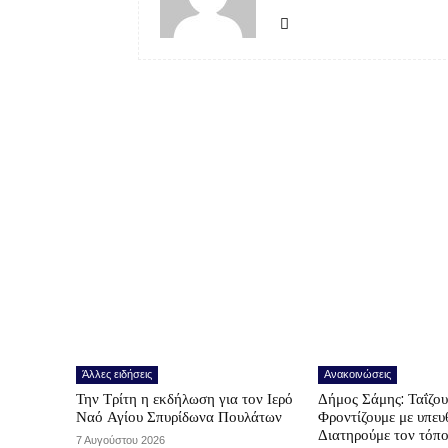
Άλλες ειδήσεις
Ανακοινώσεις
Την Τρίτη η εκδήλωση για τον Ιερό
Δήμος Σάμης: Ταΐζο
Ναό Αγίου Σπυρίδωνα Πουλάτων
Φροντίζουμε με υπε
Διατηρούμε τον τόπ
7 Αυγούστου 2026