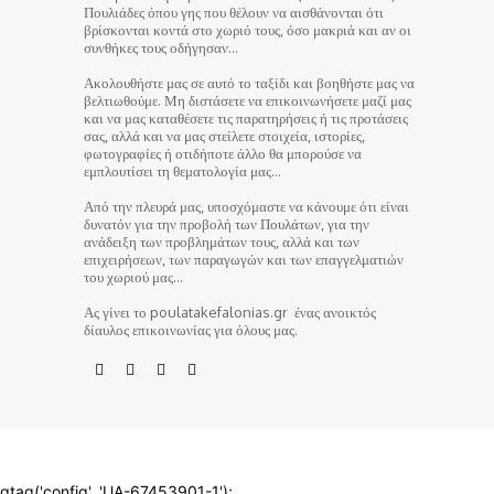
Πουλιάδες όπου γης που θέλουν να αισθάνονται ότι
βρίσκονται κοντά στο χωριό τους, όσο μακριά και αν οι
συνθήκες τους οδήγησαν…
Ακολουθήστε μας σε αυτό το ταξίδι και βοηθήστε μας να
βελτιωθούμε. Μη διστάσετε να επικοινωνήσετε μαζί μας
και να μας καταθέσετε τις παρατηρήσεις ή τις προτάσεις
σας, αλλά και να μας στείλετε στοιχεία, ιστορίες,
φωτογραφίες ή οτιδήποτε άλλο θα μπορούσε να
εμπλουτίσει τη θεματολογία μας…
Από την πλευρά μας, υποσχόμαστε να κάνουμε ότι είναι
δυνατόν για την προβολή των Πουλάτων, για την
ανάδειξη των προβλημάτων τους, αλλά και των
επιχειρήσεων, των παραγωγών και των επαγγελματιών
του χωριού μας…
Ας γίνει το poulatakefalonias.gr ένας ανοικτός
δίαυλος επικοινωνίας για όλους μας.
© poulatakefalonias.gr 2024
gtag('config', 'UA-67453901-1');