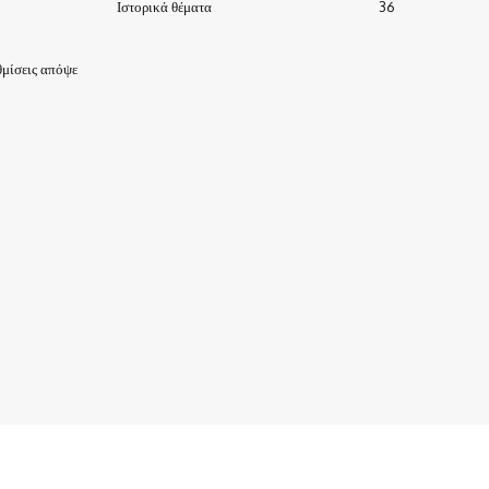
Ιστορικά θέματα
36
μίσεις απόψε
ΙΣΤΟΡΙΑ-ΠΑΡΑΔΟΣΕΙΣ
ΑΞΙΟΘΕΑΤΑ
ΕΙΔΗΣΕΙΣ – ΘΕΜΑΤΑ
ΠΡΟΣΩΠΑ
ΕΠΙΧΕΙΡΗΣΕΙΣ
ΑΡΧΕΙΟ