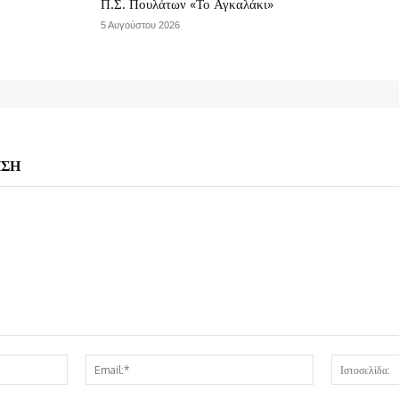
Π.Σ. Πουλάτων «Το Αγκαλάκι»
5 Αυγούστου 2026
ΗΣΗ
Όνομα:*
Email:*