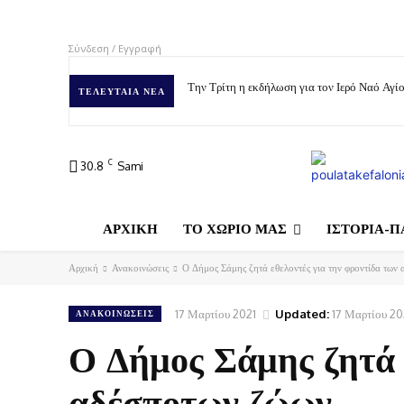
Σύνδεση / Εγγραφή
Την Τρίτη η εκδήλωση για τον Ιερό Ναό Αγ
ΤΕΛΕΥΤΑΊΑ ΝΈΑ
C
30.8
Sami
ΑΡΧΙΚΗ
ΤΟ ΧΩΡΙΟ ΜΑΣ
ΙΣΤΟΡΙΑ-Π
Αρχική
Ανακοινώσεις
Ο Δήμος Σάμης ζητά εθελοντές για την φροντίδα των
17 Μαρτίου 2021
Updated:
17 Μαρτίου 20
ΑΝΑΚΟΙΝΏΣΕΙΣ
Ο Δήμος Σάμης ζητά 
αδέσποτων ζώων