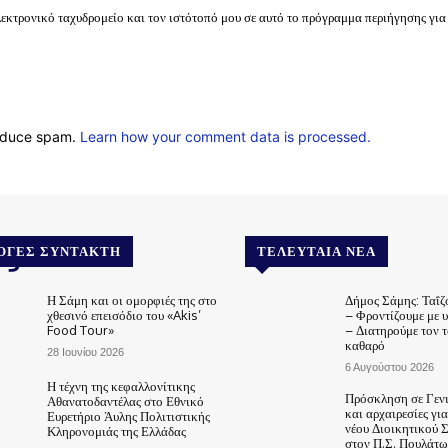
λεκτρονικό ταχυδρομείο και τον ιστότοπό μου σε αυτό το πρόγραμμα περιήγησης για
reduce spam.
Learn how your comment data is processed.
.gr
ΟΓΈΣ ΣΥΝΤΆΚΤΗ
ΤΕΛΕΥΤΑΊΑ ΝΈΑ
Η Σάμη και οι ομορφιές της στο
Δήμος Σάμης: Ταΐζ
χθεσινό επεισόδιο του «Akis’
– Φροντίζουμε με 
Food Tour»
– Διατηρούμε τον 
καθαρό
28 Ιουνίου 2026
6 Αυγούστου 2026
Η τέχνη της κεφαλλονίτικης
Πρόσκληση σε Γεν
Αθανατοδαντέλας στο Εθνικό
και αρχαιρεσίες γι
Ευρετήριο Άυλης Πολιτιστικής
νέου Διοικητικού 
Κληρονομιάς της Ελλάδας
στον Π.Σ. Πουλάτω