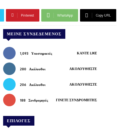
Pinterest
WhatsApp
Copy URL
ΜΕΊΝΕ ΣΥΝΔΕΔΕΜΈΝΟΣ
ΚΆΝΤΕ LIKE
1,093
Υποστηρικτές
ΑΚΟΛΟΥΘΉΣΤΕ
280
Ακόλουθοι
ΑΚΟΛΟΥΘΉΣΤΕ
206
Ακόλουθοι
ΓΊΝΕΤΕ ΣΥΝΔΡΟΜΗΤΉΣ
188
Συνδρομητές
ΕΠΙΛΟΓΕΣ