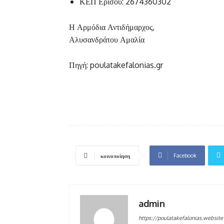
ΚΕΠ Ερίσου: 2674360302
Η Αρμόδια Αντιδήμαρχος,
Αλυσανδράτου Αμαλία
Πηγή: poulatakefalonias.gr
Facebook
κοινοποίηση
admin
https://poulatakefalonias.website