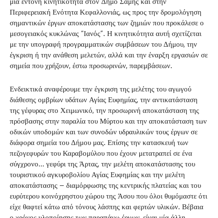
μία έντονη κινητικότητα στον Δήμο Σάμης και στην
Περιφερειακή Ενότητα Κεφαλλονιάς, ως προς την δρομολόγηση
σημαντικών έργων αποκατάστασης των ζημιών που προκάλεσε ο
μεσογειακός κυκλώνας “Ιανός”. Η κινητικότητα αυτή σχετίζεται
με την υπογραφή προγραμματικών συμβάσεων του Δήμου, την
έγκριση ή την ανάθεση μελετών, αλλά και την έναρξη εργασιών σε
σημεία που χρήζουν, έστω προσωρινών, παρεμβάσεων.
Ενδεικτικά αναφέρουμε την έγκριση της μελέτης του αγωγού
διάθεσης ομβρίων υδάτων Αγίας Ευφημίας, την αντικατάσταση
της γέφυρας στο Χειμωνικό, την προσωρινή αποκατάσταση της
πρόσβασης στην παραλία του Μύρτου και την αποκατάσταση των
οδικών υποδομών και των συνοδών υδραυλικών τους έργων σε
διάφορα σημεία του Δήμου μας. Επίσης την κατασκευή των
πεζογεφυρών του Καραβομύλου που έχουν μετατραπεί σε ένα
σύγχρονο… γεφύρι της Άρτας, την μελέτη αποκατάστασης του
τουριστικού αγκυροβολίου Αγίας Ευφημίας και την μελέτη
αποκατάστασης – διαμόρφωσης της κεντρικής πλατείας και του
ευρύτερου κοινόχρηστου χώρου της Άσου που όλοι θυμόμαστε ότι
είχε θαφτεί κάτω από τόνους λάσπης και φερτών υλικών. Βέβαια
ο χρόνος υλοποίησης των παραπάνω έργων, είναι μία άλλη