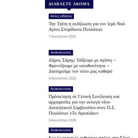
ΔΙΑΒΑΣΤΕ ΑΚΟΜΑ
Άλλες ειδήσεις
Την Τρίτη η εκδήλωση για τον Ιερό Ναό
Αγίου Σπυρίδωνα Πουλάτων
7 Αυγούστου 2026
Ανακοινώσεις
Δήμος Σάμης: Ταΐζουμε με αγάπη –
Φροντίζουμε με υπευθυνότητα –
Διατηρούμε τον τόπο μας καθαρό
6 Αυγούστου 2026
Ανακοινώσεις
Πρόσκληση σε Γενική Συνέλευση και
αρχαιρεσίες για την εκλογή νέου
Διοικητικού Συμβουλίου στον Π.Σ.
Πουλάτων «Το Αγκαλάκι»
5 Αυγούστου 2026
Ανακοινώσεις
Κυκλοφοριακές ρυθμίσεις απόψε στη Σάμη