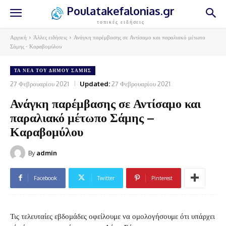
Poulatakefalonias.gr
τοπικές ειδήσεις
Αρχική
Άλλες ειδήσεις
Ανάγκη παρέμβασης σε Αντίσαμο και παραλιακό μέτωπο
Σάμης - Καραβομύλου
ΤΑ ΝΈΑ ΤΟΥ ΔΉΜΟΥ ΣΆΜΗΣ
27 Φεβρουαρίου 2021
Updated:
27 Φεβρουαρίου 2021
Ανάγκη παρέμβασης σε Αντίσαμο και
παραλιακό μέτωπο Σάμης –
Καραβομύλου
By
admin
Facebook
Twitter
Pinterest
Τις τελευταίες εβδομάδες οφείλουμε να ομολογήσουμε ότι υπάρχει