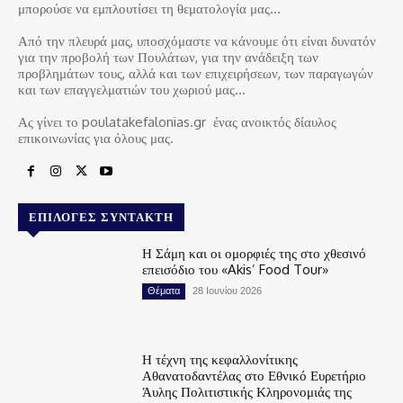
μπορούσε να εμπλουτίσει τη θεματολογία μας…
Από την πλευρά μας, υποσχόμαστε να κάνουμε ότι είναι δυνατόν
για την προβολή των Πουλάτων, για την ανάδειξη των
προβλημάτων τους, αλλά και των επιχειρήσεων, των παραγωγών
και των επαγγελματιών του χωριού μας…
Ας γίνει το poulatakefalonias.gr ένας ανοικτός δίαυλος
επικοινωνίας για όλους μας.
ΕΠΙΛΟΓΈΣ ΣΥΝΤΆΚΤΗ
Η Σάμη και οι ομορφιές της στο χθεσινό
επεισόδιο του «Akis’ Food Tour»
Θέματα
28 Ιουνίου 2026
Η τέχνη της κεφαλλονίτικης
Αθανατοδαντέλας στο Εθνικό Ευρετήριο
Άυλης Πολιτιστικής Κληρονομιάς της