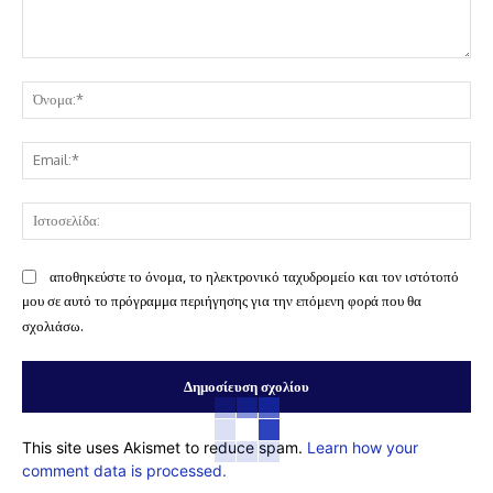
Σχόλιο:
Όν
Ema
Ισ
αποθηκεύστε το όνομα, το ηλεκτρονικό ταχυδρομείο και τον ιστότοπό
μου σε αυτό το πρόγραμμα περιήγησης για την επόμενη φορά που θα
σχολιάσω.
This site uses Akismet to reduce spam.
Learn how your
comment data is processed.