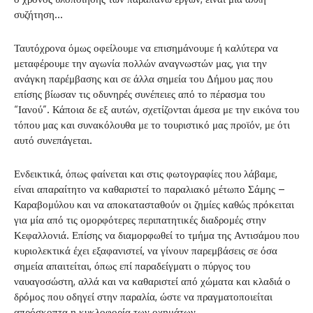
συζήτηση…
Ταυτόχρονα όμως οφείλουμε να επισημάνουμε ή καλύτερα να
μεταφέρουμε την αγωνία πολλών αναγνωστών μας, για την
ανάγκη παρέμβασης και σε άλλα σημεία του Δήμου μας που
επίσης βίωσαν τις οδυνηρές συνέπειες από το πέρασμα του
“Ιανού”. Κάποια δε εξ αυτών, σχετίζονται άμεσα με την εικόνα του
τόπου μας και συνακόλουθα με το τουριστικό μας προϊόν, με ότι
αυτό συνεπάγεται.
Ενδεικτικά, όπως φαίνεται και στις φωτογραφίες που λάβαμε,
είναι απαραίτητο να καθαριστεί το παραλιακό μέτωπο Σάμης –
Καραβομύλου και να αποκατασταθούν οι ζημίες καθώς πρόκειται
για μία από τις ομορφότερες περιπατητικές διαδρομές στην
Κεφαλλονιά. Επίσης να διαμορφωθεί το τμήμα της Αντισάμου που
κυριολεκτικά έχει εξαφανιστεί, να γίνουν παρεμβάσεις σε όσα
σημεία απαιτείται, όπως επί παραδείγματι ο πύργος του
ναυαγοσώστη, αλλά και να καθαριστεί από χώματα και κλαδιά ο
δρόμος που οδηγεί στην παραλία, ώστε να πραγματοποιείται
απρόσκοπτα η κυκλοφορία των οχημάτων.