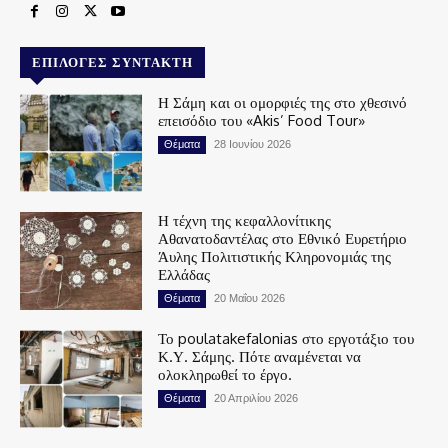
ΕΠΙΛΟΓΈΣ ΣΥΝΤΆΚΤΗ
Η Σάμη και οι ομορφιές της στο χθεσινό
επεισόδιο του «Akis’ Food Tour»
Θέματα
28 Ιουνίου 2026
Η τέχνη της κεφαλλονίτικης
Αθανατοδαντέλας στο Εθνικό Ευρετήριο
Άυλης Πολιτιστικής Κληρονομιάς της
Ελλάδας
Θέματα
20 Μαΐου 2026
Το poulatakefalonias στο εργοτάξιο του
Κ.Υ. Σάμης. Πότε αναμένεται να
ολοκληρωθεί το έργο.
Θέματα
20 Απριλίου 2026