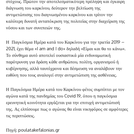
στόχους. Πρώτον την αποτελεσματικότερη πρόληψη και έγκαιρη
διάγνωση του καρκίνου, δεύτερον την βελτίωση της
αντιμετώπισης του διαγνωσμένου καρκίνου και τρίτον την
καλύτερη δυνατή ανταπόκριση της πολιτείας στην διαχείριση της
νόσου και των συνεπειών της.
Η Παγκόσμια Ημέρα κατά του Καρκίνου για την τριετία 2019 –
2021, έχει θέμα «I am and I do» δηλαδή «Είμαι και θα το κάνω».
Το σύνθημα αυτό αποτελεί ουσιαστικά μία ενδυναμωτική
παρότρυνση για δράση κάθε ανθρώπου, πολίτη, οργανισμού ή
κυβέρνησης, αλλά ταυτόχρονα και δέσμευση να αναλάβουν την
ευθύνη που τους αναλογεί στην αντιμετώπιση της ασθένειας.
Η Παγκόσμια Ημέρα κατά του Καρκίνου φέτος συμπίπτει με τον
αγώνα κατά της πανδημίας του Covid 19, όπου η παγκόσμια
ερευνητική κοινότητα εργάζεται για την επιτυχή αντιμετώπισή
της. Ας ελπίσουμε πως ο αγώνας θα είναι νικηφόρος σε αμφότερες
τις περιπτώσεις.
Πηγή: poulatakefalonias.gr