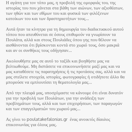
Η αγάπη για τον τόπο μας, η προβολή της ομορφιάς του, της
ιστορίας του που χάνεται στα βάθη των αιώνων, των αξιοθέατων,
των ηθών και των εθίμων του και φυσικά των φιλόξενων
κατοίκων του και των δραστηριοτήτων τους…
Αυτά ήταν τα κίνητρα για τη δημιουργία του διαδικτυακού αυτού
τόπου που απευθύνεται σε όσους επιθυμούν να γνωρίσουν τα
Πουλάτα, αλλά και στους Πουλιάδες όπου γης που θέλουν να
αισθάνονται ότι βρίσκονται κοντά στο χωριό τους, όσο μακριά
και αν οι συνθήκες τους οδήγησαν…
Ακολουθήστε μας σε αυτό το ταξίδι και βοηθήστε μας να
βελτιωθούμε. Μη διστάσετε να επικοινωνήσετε μαζί μας και να
μας καταθέσετε τις παρατηρήσεις ή τις προτάσεις σας, αλλά και να
μας στείλετε στοιχεία, ιστορίες, φωτογραφίες ή οτιδήποτε άλλο θα
μπορούσε να εμπλουτίσει τη θεματολογία μας…
Από την πλευρά μας, υποσχόμαστε να κάνουμε ότι είναι δυνατόν
για την προβολή των Πουλάτων, για την ανάδειξη των
προβλημάτων τους, αλλά και των επιχειρήσεων, των παραγωγών
και των επαγγελματιών του χωριού μας…
Ας γίνει το poulatakefalonias.gr ένας ανοικτός δίαυλος
επικοινωνίας για όλους μας.