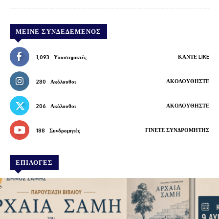
ΜΕΊΝΕ ΣΥΝΔΕΔΕΜΈΝΟΣ
ΚΆΝΤΕ LIKE
1,093
Υποστηρικτές
ΑΚΟΛΟΥΘΉΣΤΕ
280
Ακόλουθοι
ΑΚΟΛΟΥΘΉΣΤΕ
206
Ακόλουθοι
ΓΊΝΕΤΕ ΣΥΝΔΡΟΜΗΤΉΣ
188
Συνδρομητές
ΕΠΙΛΟΓΕΣ