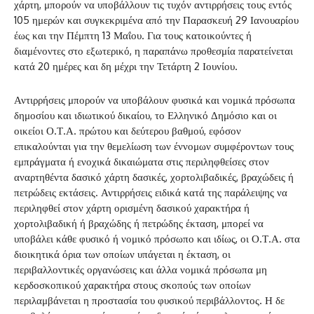
χάρτη, μπορούν να υποβάλλουν τις τυχόν αντιρρήσεις τους εντός
105 ημερών και συγκεκριμένα από την Παρασκευή 29 Ιανουαρίου
έως και την Πέμπτη 13 Μαΐου. Για τους κατοικούντες ή
διαμένοντες στο εξωτερικό, η παραπάνω προθεσμία παρατείνεται
κατά 20 ημέρες και δη μέχρι την Τετάρτη 2 Ιουνίου.
Αντιρρήσεις μπορούν να υποβάλουν φυσικά και νομικά πρόσωπα
δημοσίου και ιδιωτικού δικαίου, το Ελληνικό Δημόσιο και οι
οικείοι Ο.Τ.Α. πρώτου και δεύτερου βαθμού, εφόσον
επικαλούνται για την θεμελίωση των έννομων συμφέροντων τους
εμπράγματα ή ενοχικά δικαιώματα στις περιληφθείσες στον
αναρτηθέντα δασικό χάρτη δασικές, χορτολιβαδικές, βραχώδεις ή
πετρώδεις εκτάσεις. Αντιρρήσεις ειδικά κατά της παράλειψης να
περιληφθεί στον χάρτη ορισμένη δασικού χαρακτήρα ή
χορτολιβαδική ή βραχώδης ή πετρώδης έκταση, μπορεί να
υποβάλει κάθε φυσικό ή νομικό πρόσωπο και ιδίως, οι Ο.Τ.Α. στα
διοικητικά όρια των οποίων υπάγεται η έκταση, οι
περιβαλλοντικές οργανώσεις και άλλα νομικά πρόσωπα μη
κερδοσκοπικού χαρακτήρα στους σκοπούς των οποίων
περιλαμβάνεται η προστασία του φυσικού περιβάλλοντος. Η δε