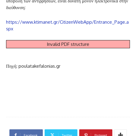
υποβολή των αντιρρήσεων, είναι δυνατή μόνον ηλεκτρονικά στην
διεύθυνση:
https://www.ktimanet.gr/CitizenWebApp/Entrance_Page.a
spx
Invalid PDF structure
Πηγή: poulatakefalonias.gr
Facebook
Twitter
Pinterest