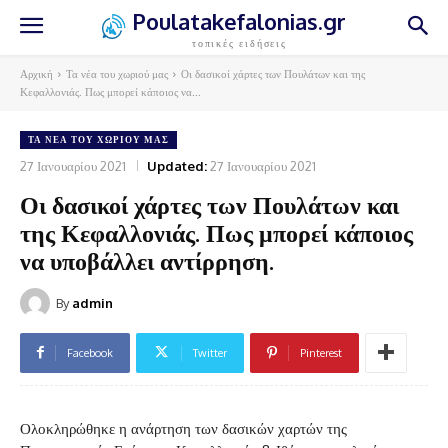
Poulatakefalonias.gr
τοπικές ειδήσεις
Αρχική
Τα νέα του χωριού μας
Οι δασικοί χάρτες των Πουλάτων και της
Κεφαλλονιάς. Πως μπορεί κάποιος να...
ΤΑ ΝΈΑ ΤΟΥ ΧΩΡΙΟΎ ΜΑΣ
27 Ιανουαρίου 2021
Updated:
27 Ιανουαρίου 2021
Οι δασικοί χάρτες των Πουλάτων και
της Κεφαλλονιάς. Πως μπορεί κάποιος
να υποβάλλει αντίρρηση.
By
admin
Facebook
Twitter
Pinterest
Ολοκληρώθηκε η ανάρτηση των δασικών χαρτών της