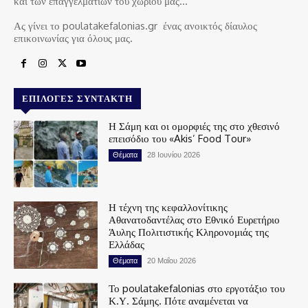
και των επαγγελματιών του χωριού μας…
Ας γίνει το poulatakefalonias.gr ένας ανοικτός δίαυλος
επικοινωνίας για όλους μας.
ΕΠΙΛΟΓΈΣ ΣΥΝΤΆΚΤΗ
Η Σάμη και οι ομορφιές της στο χθεσινό
επεισόδιο του «Akis’ Food Tour»
Θέματα
28 Ιουνίου 2026
Η τέχνη της κεφαλλονίτικης
Αθανατοδαντέλας στο Εθνικό Ευρετήριο
Άυλης Πολιτιστικής Κληρονομιάς της
Ελλάδας
Θέματα
20 Μαΐου 2026
Το poulatakefalonias στο εργοτάξιο του
Κ.Υ. Σάμης. Πότε αναμένεται να