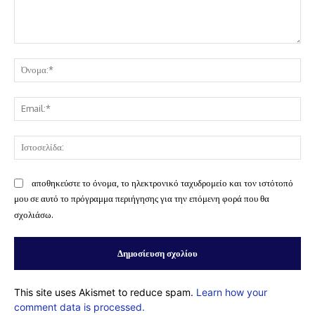
Σχόλιο:
Όν
Ema
Ισ
αποθηκεύστε το όνομα, το ηλεκτρονικό ταχυδρομείο και τον ιστότοπό
μου σε αυτό το πρόγραμμα περιήγησης για την επόμενη φορά που θα
σχολιάσω.
This site uses Akismet to reduce spam.
Learn how your
comment data is processed.