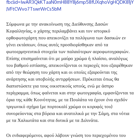
fbclid=IwAR3QkKTaaN0mH88Y8j6mp58fUXqhoVgHQDK81jY
JVFtCWvo7TswrWrCs5bM
Σύμφωνα με την ανακοίνωση της Διεύθυνσης Δασών
Κεφαλληνίας, ο χάρτης περιλαμβάνει και τον ιστορικό
ορθοφωτοχάρτη που απεικονίζει τα πολύγωνα των δασικών εν
γένει εκτάσεων, όπως αυτές προσδιορίσθηκαν από τα
φωτοερμηνευτικά στοιχεία των παλαιότερων αεροφωτογραφιών.
Επίσης επισημαίνεται ότι με μαύρο χρώμα ή πλαίσιο, αναλόγως
του βαθμού εστίασης, απεικονίζονται οι περιοχές που εξαιρέθηκαν
από την θεώρηση του χάρτη και οι οποίες εξαιρούνται της
ανάρτησης και υποβολής αντιρρήσεων. Πρόκειται όπως θα
διαπιστώσετε για τους οικιστικούς ιστούς, ενώ με άσπρο
περίγραμμα, όπως φαίνεται και στην φωτογραφία, εμφανίζονται τα
όρια της κάθε Κοινότητας, με τα Πουλάτα να έχουν ένα σχεδόν
τριγωνικό σχήμα (με πορτοκαλί χρώμα οι κορυφές του)
συνορεύοντας στα βόρεια και ανατολικά με την Σάμη, στα νότια
με τα Χαλιωτάτα και στα δυτικά με τα Διλινάτα.
Οι ενδιαφερόμενοι, αφού λάβουν γνώση του περιεχομένου του