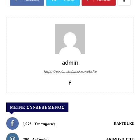
admin
https://poulatakefalonias.website
ΜΕΊΝΕ ΣΥΝΔΕΔΕΜΈΝΟΣ
ΚΆΝΤΕ LIKE
1,093
Υποστηρικτές
ΑΚΟΛΟΥΘΉΣΤΕ
280
Ακόλουθοι