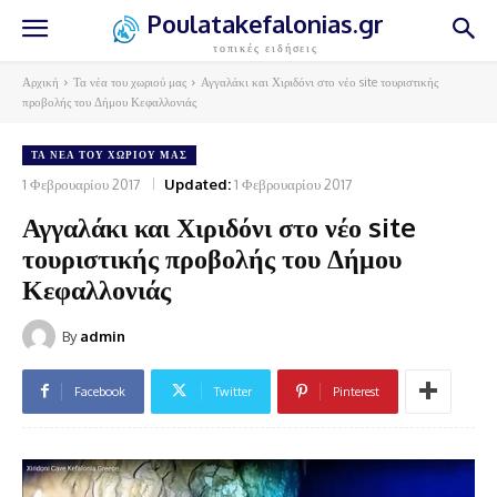
Poulatakefalonias.gr
τοπικές ειδήσεις
Αρχική
Τα νέα του χωριού μας
Αγγαλάκι και Χιριδόνι στο νέο site τουριστικής
προβολής του Δήμου Κεφαλλονιάς
ΤΑ ΝΈΑ ΤΟΥ ΧΩΡΙΟΎ ΜΑΣ
1 Φεβρουαρίου 2017
Updated:
1 Φεβρουαρίου 2017
Αγγαλάκι και Χιριδόνι στο νέο site
τουριστικής προβολής του Δήμου
Κεφαλλονιάς
By
admin
Facebook
Twitter
Pinterest