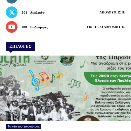
ΑΚΟΛΟΥΘΉΣΤΕ
206
Ακόλουθοι
ΓΊΝΕΤΕ ΣΥΝΔΡΟΜΗΤΉΣ
188
Συνδρομητές
ΕΠΙΛΟΓΕΣ
Τα νέα του χωριού μας