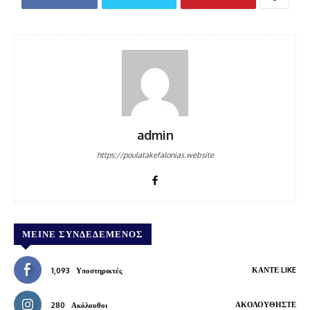
admin
https://poulatakefalonias.website
ΜΕΊΝΕ ΣΥΝΔΕΔΕΜΈΝΟΣ
ΚΆΝΤΕ LIKE
1,093
Υποστηρικτές
ΑΚΟΛΟΥΘΉΣΤΕ
280
Ακόλουθοι