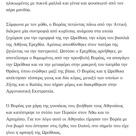
ηλικιωμένος με πυκνά μαλλιά και γένια και φουσκωτό από τον
αέρα μανδύα.
Σύμφωνα με τον μύθο, ο Βορέας πετώντας πάνω από την Αττική
διέκρινε μία συντροφιά από κορίτσια, ανάμεσα στα οποία
ξεχώρισε για την ομορφιά της την Ωρείθυια, την κόρη του βασιλιά
της Αθήνας Ερεχθέα. Αμέσως απευθύνθηκε στον πατέρα της
ζητώντας να την παντρευτεί. Ωστόσο ο Ερεχθέας αρνήθηκε, με
αποτέλεσμα ο θυμωμένος από την προσβολή Βορέας, να απαγάγει
την Ωρείθυια και να την μεταφέρει στην μακρινή του πατρίδα την
Θράκη, όπου ενώθηκε μαζί της βίαια. Ο Βορέας και η Ωρείθυια
απέκτησαν τέσσερις γιους και δύο κόρες, μεταξύ των οποίων ο
Ζήτης και ο Καλάις που πήραν μέρος και διακρίθηκαν στην
Αργοναυτική Εκστρατεία.
Ο Βορέας για χάρη της γυναίκας του, βοήθησε τους Αθηναίους
και κατέστρεψε το στόλο των Περσών στον Άθω και το
Αρτεμίσιο. Για τον λόγο αυτό οι Αθηναίοι τίμησαν τον Βορέα με
ένα βωμό που έστησαν στις όχθες του Ιλισού, στο σημείο που είχε
γίνει η αρπαγή της Ωρείθυιας.