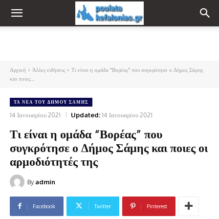
Αρχική
Άλλες ειδήσεις
Τι είναι η ομάδα "Βορέας" που συγκρότησε ο Δήμος Σάμης
και ποιες...
ΤΑ ΝΈΑ ΤΟΥ ΔΉΜΟΥ ΣΆΜΗΣ
14 Ιανουαρίου 2021
Updated:
14 Ιανουαρίου 2021
Τι είναι η ομάδα “Βορέας” που
συγκρότησε ο Δήμος Σάμης και ποιες οι
αρμοδιότητές της
By
admin
Facebook
Twitter
Pinterest