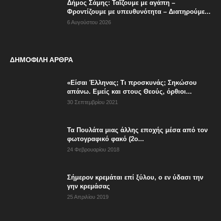
Δήμος Σάμης: Ταΐζουμε με αγάπη –
Φροντίζουμε με υπευθυνότητα – Διατηρούμε...
6 Αυγούστου 2026
ΔΗΜΟΦΙΛΗ ΑΡΘΡΑ
«Είσαι Έλληνας; Τι προσκυνάς; Σηκώσου
απάνω. Εμείς και στους Θεούς, όρθιοι...
30 Σεπτεμβρίου 2021
Τα Πουλάτα μιας άλλης εποχής μέσα από τον
φωτογραφικό φακό (2ο...
24 Φεβρουαρίου 2018
Σήμερον κρεμάται επί ξύλου, ο εν ύδασι την
γην κρεμάσας
25 Απριλίου 2019