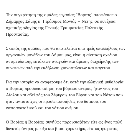
Την συγκρότηση της ομάδας εργασίας “Βορέας” αποφάσισε ο
Δήμαρχος Σάμης κ. Γεράσιμος Μονιάς – Νέτης, σε συνέχεια
σχετικής οδηγίας της Γενικής Γραμματείας Πολιτικής
Προστασίας.
Σκοπός της ομάδας που θα αποτελείται από τρείς υπαλλήλους των
οργανικών μονάδων του Δήμου μας, είναι η σύσταση σχεδίου
αντιμετώπισης εκτάκτων αναγκών και άμεσης διαχείρισης των
συνεπειών από την εκδήλωση χιονοπτώσεων και παγετού.
Για την ιστορία να αναφέρουμε ότι κατά την ελληνική μυθολογία
ο Βορέας, προσωποποίηση του βόρειου ανέμου, ήταν γιος του
Αίολου και αδελφός του Ζέφυρου, του Εύρου και του Νότου που
ήταν αντιστοίχως οι προσωποποιήσεις του δυτικού, του
νοτιοανατολικού και του νότιου ανέμου.
Ο Βορέας ή Βορρέας, συνήθως παρουσιαζόταν είτε ως ένας πολύ
δυνατός άντρας με οξύ και βίαιο χαρακτήρα, είτε ως φτερωτός