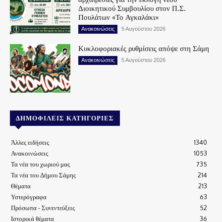
Διοικητικού Συμβουλίου στον Π.Σ.
Πουλάτων «Το Αγκαλάκι»
Ανακοινώσεις
5 Αυγούστου 2026
Κυκλοφοριακές ρυθμίσεις απόψε στη Σάμη
Ανακοινώσεις
5 Αυγούστου 2026
ΔΗΜΟΦΙΛΕΊΣ ΚΑΤΗΓΟΡΊΕΣ
Άλλες ειδήσεις
1340
Ανακοινώσεις
1053
Τα νέα του χωριού μας
735
Τα νέα του Δήμου Σάμης
214
Θέματα
213
Υστερόγραφα
63
Πρόσωπα - Συνεντεύξεις
52
Ιστορικά θέματα
36