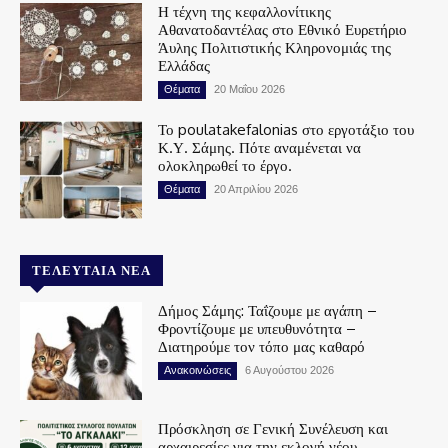
Η τέχνη της κεφαλλονίτικης
Αθανατοδαντέλας στο Εθνικό Ευρετήριο
Άυλης Πολιτιστικής Κληρονομιάς της
Ελλάδας
Θέματα
20 Μαΐου 2026
Το poulatakefalonias στο εργοτάξιο του
Κ.Υ. Σάμης. Πότε αναμένεται να
ολοκληρωθεί το έργο.
Θέματα
20 Απριλίου 2026
ΤΕΛΕΥΤΑΊΑ ΝΈΑ
Δήμος Σάμης: Ταΐζουμε με αγάπη –
Φροντίζουμε με υπευθυνότητα –
Διατηρούμε τον τόπο μας καθαρό
Ανακοινώσεις
6 Αυγούστου 2026
Πρόσκληση σε Γενική Συνέλευση και
αρχαιρεσίες για την εκλογή νέου