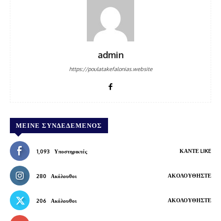
admin
https://poulatakefalonias.website
ΜΕΊΝΕ ΣΥΝΔΕΔΕΜΈΝΟΣ
ΚΆΝΤΕ LIKE
1,093
Υποστηρικτές
ΑΚΟΛΟΥΘΉΣΤΕ
280
Ακόλουθοι
ΑΚΟΛΟΥΘΉΣΤΕ
206
Ακόλουθοι