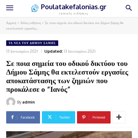
Poulatakefalonias.gr
τοπικές ειδήσεις
Αρχική
Άλλες ειδήσεις
Σε ποια σημεία του οδικού δικτύου του Δήμου Σάμης θα
εκτελεστούν εργασίες...
ΤΑ ΝΈΑ ΤΟΥ ΔΉΜΟΥ ΣΆΜΗΣ
13 Ιανουαρίου 2021
Updated:
13 Ιανουαρίου 2021
Σε ποια σημεία του οδικού δικτύου του
Δήμου Σάμης θα εκτελεστούν εργασίες
αποκατάστασης των ζημιών που
προκάλεσε ο “Ιανός”
By
admin
Facebook
Twitter
Pinterest