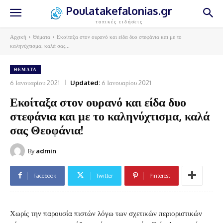
Poulatakefalonias.gr
τοπικές ειδήσεις
Αρχική
Θέματα
Εκοίταξα στον ουρανό και είδα δυο στεφάνια και με το
καληνύχτισμα, καλά σας...
ΘΈΜΑΤΑ
6 Ιανουαρίου 2021
Updated:
6 Ιανουαρίου 2021
Εκοίταξα στον ουρανό και είδα δυο
στεφάνια και με το καληνύχτισμα, καλά
σας Θεοφάνια!
By
admin
Facebook
Twitter
Pinterest
Χωρίς την παρουσία πιστών λόγω των σχετικών περιοριστικών