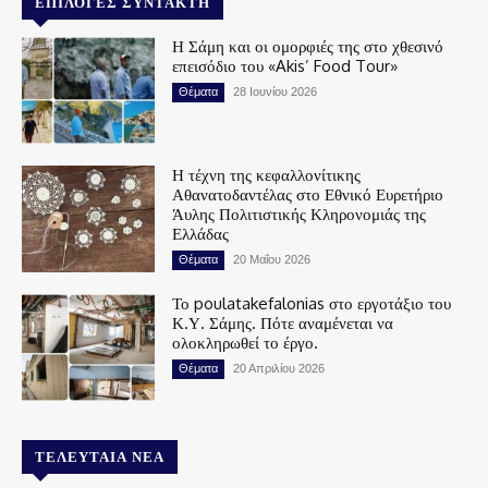
ΕΠΙΛΟΓΈΣ ΣΥΝΤΆΚΤΗ
Η Σάμη και οι ομορφιές της στο χθεσινό
επεισόδιο του «Akis’ Food Tour»
Θέματα
28 Ιουνίου 2026
Η τέχνη της κεφαλλονίτικης
Αθανατοδαντέλας στο Εθνικό Ευρετήριο
Άυλης Πολιτιστικής Κληρονομιάς της
Ελλάδας
Θέματα
20 Μαΐου 2026
Το poulatakefalonias στο εργοτάξιο του
Κ.Υ. Σάμης. Πότε αναμένεται να
ολοκληρωθεί το έργο.
Θέματα
20 Απριλίου 2026
ΤΕΛΕΥΤΑΊΑ ΝΈΑ