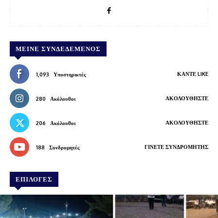
ΜΕΊΝΕ ΣΥΝΔΕΔΕΜΈΝΟΣ
ΚΆΝΤΕ LIKE
1,093
Υποστηρικτές
ΑΚΟΛΟΥΘΉΣΤΕ
280
Ακόλουθοι
ΑΚΟΛΟΥΘΉΣΤΕ
206
Ακόλουθοι
ΓΊΝΕΤΕ ΣΥΝΔΡΟΜΗΤΉΣ
188
Συνδρομητές
ΕΠΙΛΟΓΕΣ