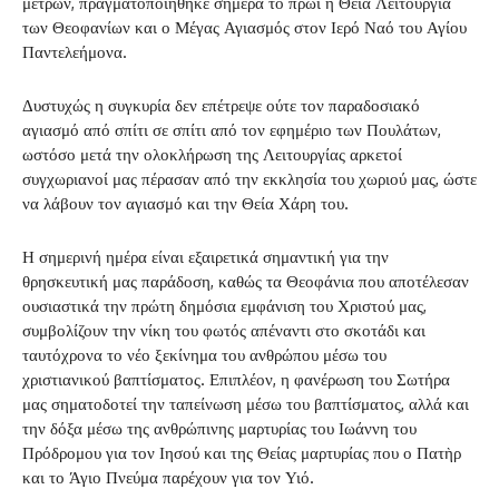
μέτρων, πραγματοποιήθηκε σήμερα το πρωί η Θεία Λειτουργία
των Θεοφανίων και ο Μέγας Αγιασμός στον Ιερό Ναό του Αγίου
Παντελεήμονα.
Δυστυχώς η συγκυρία δεν επέτρεψε ούτε τον παραδοσιακό
αγιασμό από σπίτι σε σπίτι από τον εφημέριο των Πουλάτων,
ωστόσο μετά την ολοκλήρωση της Λειτουργίας αρκετοί
συγχωριανοί μας πέρασαν από την εκκλησία του χωριού μας, ώστε
να λάβουν τον αγιασμό και την Θεία Χάρη του.
Η σημερινή ημέρα είναι εξαιρετικά σημαντική για την
θρησκευτική μας παράδοση, καθώς τα Θεοφάνια που αποτέλεσαν
ουσιαστικά την πρώτη δημόσια εμφάνιση του Χριστού μας,
συμβολίζουν την νίκη του φωτός απέναντι στο σκοτάδι και
ταυτόχρονα το νέο ξεκίνημα του ανθρώπου μέσω του
χριστιανικού βαπτίσματος. Επιπλέον, η φανέρωση του Σωτήρα
μας σηματοδοτεί την ταπείνωση μέσω του βαπτίσματος, αλλά και
την δόξα μέσω της ανθρώπινης μαρτυρίας του Ιωάννη του
Πρόδρομου για τον Ιησού και της Θείας μαρτυρίας που ο Πατὴρ
και το Άγιο Πνεύμα παρέχουν για τον Υιό.