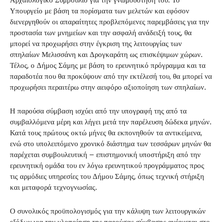
Υπουργείο με βάση τα πορίσματα των μελετών και εφόσον
διενεργηθούν οι απαραίτητες προβλεπόμενες παρεμβάσεις για την
προστασία των μνημείων και την ασφαλή ανάδειξή τους, θα
μπορεί να προχωρήσει στην έγκριση της λειτουργίας των
σπηλαίων Μελισσάνη και Δρογκαράτη ως επισκέψιμων χώρων.
Τέλος, ο Δήμος Σάμης με βάση το ερευνητικό πρόγραμμα και τα
παραδοτέα που θα προκύψουν από την εκτέλεσή του, θα μπορεί να
προχωρήσει περαιτέρω στην αειφόρο αξιοποίηση των σπηλαίων.
Η παρούσα σύμβαση ισχύει από την υπογραφή της από τα
συμβαλλόμενα μέρη και λήγει μετά την παρέλευση δώδεκα μηνών.
Κατά τους πρώτους οκτώ μήνες θα εκπονηθούν τα αντικείμενα,
ενώ στο υπολειπόμενο χρονικό διάστημα των τεσσάρων μηνών θα
παρέχεται συμβουλευτική – επιστημονική υποστήριξη από την
ερευνητική ομάδα του εν λόγω ερευνητικού προγράμματος προς
τις αρμόδιες υπηρεσίες του Δήμου Σάμης, όπως τεχνική στήριξη
και μεταφορά τεχνογνωσίας.
Ο συνολικός προϋπολογισμός για την κάλυψη των λειτουργικών
εξόδων για την υλοποίηση της παρούσας σύμβασης ανέρχεται στο