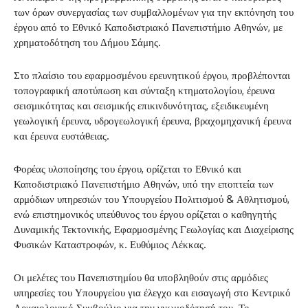
των όρων συνεργασίας των συμβαλλομένων για την εκπόνηση του
έργου από το Εθνικό Καποδιστριακό Πανεπιστήμιο Αθηνών, με
χρηματοδότηση του Δήμου Σάμης.
Στο πλαίσιο του εφαρμοσμένου ερευνητικού έργου, προβλέπονται
τοπογραφική αποτύπωση και σύνταξη κτηματολογίου, έρευνα
σεισμικότητας και σεισμικής επικινδυνότητας, εξειδικευμένη
γεωλογική έρευνα, υδρογεωλογική έρευνα, βραχομηχανική έρευνα
και έρευνα ευστάθειας.
Φορέας υλοποίησης του έργου, ορίζεται το Εθνικό και
Καποδιστριακό Πανεπιστήμιο Αθηνών, υπό την εποπτεία των
αρμόδιων υπηρεσιών του Υπουργείου Πολιτισμού & Αθλητισμού,
ενώ επιστημονικός υπεύθυνος του έργου ορίζεται ο καθηγητής
Δυναμικής Τεκτονικής, Εφαρμοσμένης Γεωλογίας και Διαχείρισης
Φυσικών Καταστροφών, κ. Ευθύμιος Λέκκας.
Οι μελέτες του Πανεπιστημίου θα υποβληθούν στις αρμόδιες
υπηρεσίες του Υπουργείου για έλεγχο και εισαγωγή στο Κεντρικό
Αρχαιολογικό Συμβούλιο για την γνωμοδότησή του. Το