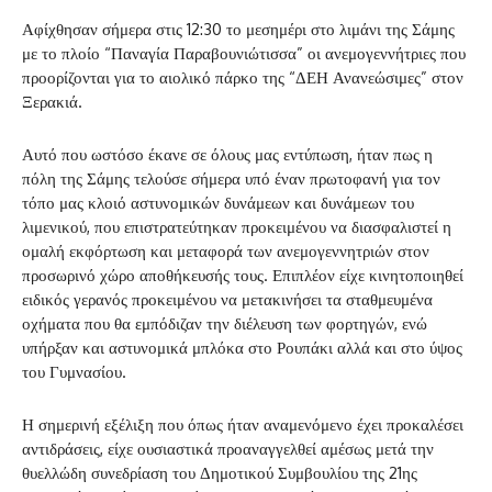
Αφίχθησαν σήμερα στις 12:30 το μεσημέρι στο λιμάνι της Σάμης
με το πλοίο “Παναγία Παραβουνιώτισσα” οι ανεμογεννήτριες που
προορίζονται για το αιολικό πάρκο της “ΔΕΗ Ανανεώσιμες” στον
Ξερακιά.
Αυτό που ωστόσο έκανε σε όλους μας εντύπωση, ήταν πως η
πόλη της Σάμης τελούσε σήμερα υπό έναν πρωτοφανή για τον
τόπο μας κλοιό αστυνομικών δυνάμεων και δυνάμεων του
λιμενικού, που επιστρατεύτηκαν προκειμένου να διασφαλιστεί η
ομαλή εκφόρτωση και μεταφορά των ανεμογεννητριών στον
προσωρινό χώρο αποθήκευσής τους. Επιπλέον είχε κινητοποιηθεί
ειδικός γερανός προκειμένου να μετακινήσει τα σταθμευμένα
οχήματα που θα εμπόδιζαν την διέλευση των φορτηγών, ενώ
υπήρξαν και αστυνομικά μπλόκα στο Ρουπάκι αλλά και στο ύψος
του Γυμνασίου.
Η σημερινή εξέλιξη που όπως ήταν αναμενόμενο έχει προκαλέσει
αντιδράσεις, είχε ουσιαστικά προαναγγελθεί αμέσως μετά την
θυελλώδη συνεδρίαση του Δημοτικού Συμβουλίου της 21ης