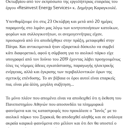
Οκτωβρίου από τον εκπρόσωπο της εργολήπτριας εταιρείας του
έργου «Resinvest Energy Services» κ. Δημήτρη Καραγκουλέ.
Υπενθυμίζουμε ότι στις 23 Οκτώβρη και μετά από 20 ημέρες
παραμονής στο λιμάνι μας λόγω των κινητοποιήσεων κατοίκων,
φορέων και συλλογικοτήτων, οι ανεμογεννήτριες είχαν,
προσωρινά από ότι αποδείχθηκε στην πράξη, μεταφερθεί στην
Πάτρα. Και αντικειμενικά ήταν εξαιρετικά δύσκολο να συμβεί
κάτι διαφορετικό, αφού η σύμβαση για το αιολικό πάρκο είχε
υπογραφεί από τον Ιούνιο του 2019 έχοντας λάβει προηγουμένως
όλες τις νόμιμες άδειες εγκατάστασης, παραγωγής ηλεκτρικής
ενέργειας, αλλά και έγκρισης των περιβαλλοντικών όρων της
σχετικής επένδυσης. Το αν βέβαια οι όροι αυτοί είναι επαρκείς
πια, είναι μία άλλη, μεγάλη συζήτηση…
Το μόνο πλέον που απομένει είναι να αποδειχθεί ότι η έκθεση του
Πανεπιστημίου Αθηνών που αποσυνδέει τα πλημμυρικά
φαινόμενα και τις καταστροφές που προκάλεσε ο “Ιανός” με το
αιολικό πάρκο του Ξερακιά, θα αποδειχθεί αληθής και σε ανάλογα
ακραία καιρικά φαινόμενα στο μέλλον και ότι δεν θα υποστεί ο