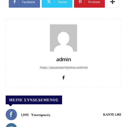
Facebook
Twitter
Pinterest
admin
https://poulatakefalonias.website
ΜΕΊΝΕ ΣΥΝΔΕΔΕΜΈΝΟΣ
ΚΆΝΤΕ LIKE
1,093
Υποστηρικτές