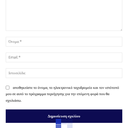
Σχόλιο:
Όν
Ema
Ισ
αποθηκεύστε το όνομα, το ηλεκτρονικό ταχυδρομείο και τον ιστότοπό
μου σε αυτό το πρόγραμμα περιήγησης για την επόμενη φορά που θα
σχολιάσω.