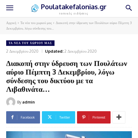
Poulatakefalonias.gr
τοπικές ειδήσεις
Αρχική
Τα νέα του χωριού μας
Διακοπή στην ύδρευση των Πουλάτων αύριο Πέμπτη 3
Δεκεμβρίου, λόγω σύνδεσης του...
ΤΑ ΝΈΑ ΤΟΥ ΧΩΡΙΟΎ ΜΑΣ
2 Δεκεμβρίου 2020
Updated:
2 Δεκεμβρίου 2020
Διακοπή στην ύδρευση των Πουλάτων
αύριο Πέμπτη 3 Δεκεμβρίου, λόγω
σύνδεσης του δικτύου με τα
Λιβαθινάτα…
By
admin
Facebook
Twitter
Pinterest