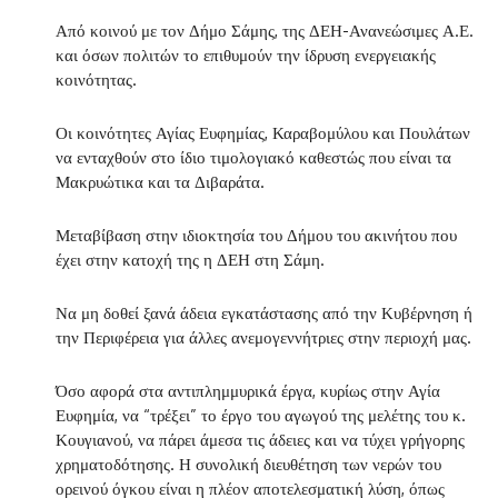
Από κοινού με τον Δήμο Σάμης, της ΔΕΗ-Ανανεώσιμες Α.Ε.
και όσων πολιτών το επιθυμούν την ίδρυση ενεργειακής
κοινότητας.
Οι κοινότητες Αγίας Ευφημίας, Καραβομύλου και Πουλάτων
να ενταχθούν στο ίδιο τιμολογιακό καθεστώς που είναι τα
Μακρυώτικα και τα Διβαράτα.
Μεταβίβαση στην ιδιοκτησία του Δήμου του ακινήτου που
έχει στην κατοχή της η ΔΕΗ στη Σάμη.
Να μη δοθεί ξανά άδεια εγκατάστασης από την Κυβέρνηση ή
την Περιφέρεια για άλλες ανεμογεννήτριες στην περιοχή μας.
Όσο αφορά στα αντιπλημμυρικά έργα, κυρίως στην Αγία
Ευφημία, να “τρέξει” το έργο του αγωγού της μελέτης του κ.
Κουγιανού, να πάρει άμεσα τις άδειες και να τύχει γρήγορης
χρηματοδότησης. Η συνολική διευθέτηση των νερών του
ορεινού όγκου είναι η πλέον αποτελεσματική λύση, όπως