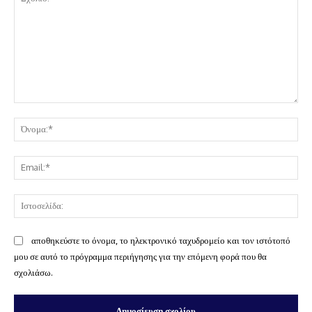
Σχόλιο:
Όν
Ema
Ισ
αποθηκεύστε το όνομα, το ηλεκτρονικό ταχυδρομείο και τον ιστότοπό
μου σε αυτό το πρόγραμμα περιήγησης για την επόμενη φορά που θα
σχολιάσω.