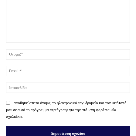
Σχόλιο:
Όν
Ema
Ισ
αποθηκεύστε το όνομα, το ηλεκτρονικό ταχυδρομείο και τον ιστότοπό
μου σε αυτό το πρόγραμμα περιήγησης για την επόμενη φορά που θα
σχολιάσω.