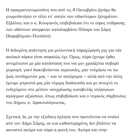
Η πραγματογνωμοσύνη που από τις 4 Οκτωβρίου ζητάμε θα
γνωμοδοτήσει εν τέλει επ’ αυτών των ειδικότερων ζητημάτων.
Εξάλλου, και ο κ. Κουγιανός επιβεβαίωσε ότι το εύρος επίδρασης
των υδάτινων απορροών καταλαμβάνει Πύλαρο και Σάμη
(Καραβόμυλο-Πουλάτα).
Η δεδομένη απάντηση για μελλοντική παραχώρηση γης για νέα
αιολικά πάρκα είναι ασφαλώς όχι. Όμως, τώρα έχουμε έρθει
αντιμέτωποι με μία κατάσταση που ναι μεν χρειάζεται σοβαρό
χειρισμό, γιατί διακυβεύονται περιουσίες, μην τολμήσω να πω
ζωές συνδημοτών μας – και το απεύχομαι – αλλά από την άλλη
έχουμε μπροστά μας μία νόμιμη διαδικασία και με ανοιχτό το
ενδεχόμενο στο μέλλον υποχρέωσης καταβολής υπέρογκων
αγώγιμων αξιώσεων, όπως επιβεβαίωσε και ο νομικός σύμβουλος
του Δήμου, κ. Δρακουλόγκωνας.
Σχετικά, δε, με την εξώδικη όχληση που προτείνεται να σταλεί
από τον Δήμο Σάμης, αν και καθυστερημένη, δεν βλάπτει να
ακουστεί ακόμα και τώρα η φωνή του. Ακόμα και στην