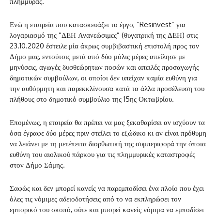
πλημμύρας.
Ενώ η εταιρεία που κατασκευάζει το έργο, “Resinvest” για
λογαριασμό της “ΔΕΗ Ανανεώσιμες” (θυγατρική της ΔΕΗ) στις
23.10.2020 έστειλε μία άκρως συμβιβαστική επιστολή προς τον
Δήμο μας, εντούτοις μετά από δύο μόλις μέρες απείλησε με
μηνύσεις, αγωγές δυσθεώρητων ποσών και απειλές προσαγωγής
δημοτικών συμβούλων, οι οποίοι δεν υπείχαν καμία ευθύνη για
την αυθόρμητη και παρεκκλίνουσα κατά τα άλλα προσέλευση του
πλήθους στο δημοτικό συμβούλιο της 15ης Οκτωβρίου.
Επομένως, η εταιρεία θα πρέπει να μας ξεκαθαρίσει αν ισχύουν τα
όσα έγραφε δύο μέρες πριν στείλει το εξώδικο κι αν είναι πρόθυμη
να λειάνει με τη μετέπειτα διορθωτική της συμπεριφορά την όποια
ευθύνη του αιολικού πάρκου για τις πλημμυρικές καταστροφές
στον Δήμο Σάμης.
Σαφώς και δεν μπορεί κανείς να παρεμποδίσει ένα πλοίο που έχει
όλες τις νόμιμες αδειοδοτήσεις από το να εκπληρώσει τον
εμπορικό του σκοπό, ούτε και μπορεί κανείς νόμιμα να εμποδίσει