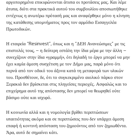
αργοπορημένα επικυρώνονται άτυπα οι προτάσεις μας. Και λέμε
άτυπα, διότι στα πρακτικά αυτού του συμβουλίου αποσιωπήθηκε
εντέχνως η ανωτέρω πρότασή μας και αναφέρθηκε μόνο η κίνηση
της κατάθεσης υπομνήματος προς τον αρμόδιο Εισαγγελέα
Πρωτοδικών.
Η εταιρεία “Resinvest”, όπως και η “ΔΕΗ Ανανεώσιμες” με τις
επιστολές τους, – η δεύτερη εστάλη την ίδια μέρα με την άλλη –
συνεχίζουν στην ίδια «γραμμή», ότι δηλαδή το έργο μπορεί να μην
έχει καμία άμεση συσχέτιση με τον Δήμο μας, παρά μόνο ότι
περνά από τον οδικό του άξονα κατά τη μεταφορά των υλικών
του. Προσθέτουν, δε, ότι το συγκεκριμένο αιολικό πάρκο στον
Ξερακιά δεν βρίσκεται στις πληγείσες περιοχές. Ασφαλώς και το
επιχείρημα αυτό της απόστασης δεν μπορεί να θεωρηθεί ούτε
βάσιμο ούτε και ισχυρό.
Η κοινωνία αλλά και η νομολογία βρίθει περιπτώσεων
υπαιτιότητας ακόμα και σε περιπτώσεις που δεν υπάρχει άμεση
επαφή ή κοντινή απόσταση του ζημιούντος από τον ζημιωθέντα.
Άρα, αυτό δε σημαίνει κάτι.