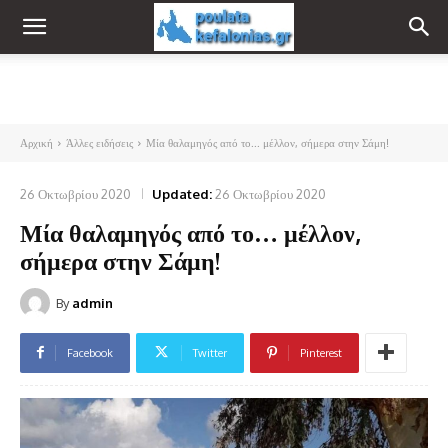
Αρχική
Άλλες ειδήσεις
Μία θαλαμηγός από το... μέλλον, σήμερα στην Σάμη!
26 Οκτωβρίου 2020
Updated:
26 Οκτωβρίου 2020
Μία θαλαμηγός από το… μέλλον,
σήμερα στην Σάμη!
By
admin
Facebook
Twitter
Pinterest