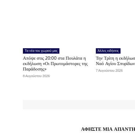
Τα νέα του χωριού μας
Άλλες ειδήσεις
Απόψε στις 20:00 στα Πουλάτα η
Την Τρίτη η εκδήλωσ
εκδήλωση «Οι Πρωτομάστορες της
Ναό Αγίου Σπυρίδω
Παράδοσης»
7 Αυγούστου 2026
8 Αυγούστου 2026
ΑΦΗΣΤΕ ΜΙΑ ΑΠΑΝΤ