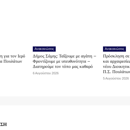
Ανακοινώσεις
Ανακοινώσεις
η για τον Ιερό
Δήμος Σάμης: Ταΐζουμε με αγάπη –
Πρόσκληση σε 
να Πουλάτων
Φροντίζουμε με υπευθυνότητα –
και αρχαιρεσίε
Διατηρούμε τον τόπο μας καθαρό
νέου Διοικητι
Π.Σ. Πουλάτω
6 Αυγούστου 2026
5 Αυγούστου 2026
ΗΣΗ