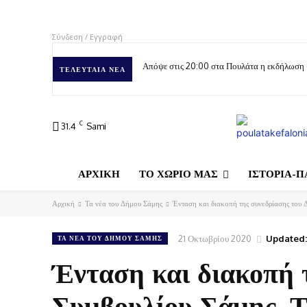
Σύνδεση / Εγγραφή
Απόψε στις 20:00 στα Πουλάτα η εκδήλωση
ΤΕΛΕΥΤΑΊΑ ΝΈΑ
C
31.4
Sami
ΑΡΧΙΚΗ
ΤΟ ΧΩΡΙΟ ΜΑΣ
ΙΣΤΟΡΙΑ-Π
Αρχική
Τα νέα του Δήμου Σάμης
Ένταση και διακοπή της συνεδρίασης του 
21 Οκτωβρίου 2020
Updated:
ΤΑ ΝΈΑ ΤΟΥ ΔΉΜΟΥ ΣΆΜΗΣ
Ένταση και διακοπή 
Συμβουλίου Σάμης. Τ