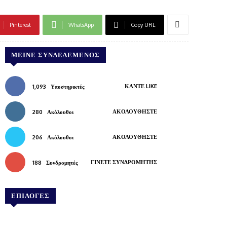
Pinterest
WhatsApp
Copy URL
ΜΕΊΝΕ ΣΥΝΔΕΔΕΜΈΝΟΣ
ΚΆΝΤΕ LIKE
1,093
Υποστηρικτές
ΑΚΟΛΟΥΘΉΣΤΕ
280
Ακόλουθοι
ΑΚΟΛΟΥΘΉΣΤΕ
206
Ακόλουθοι
ΓΊΝΕΤΕ ΣΥΝΔΡΟΜΗΤΉΣ
188
Συνδρομητές
ΕΠΙΛΟΓΕΣ