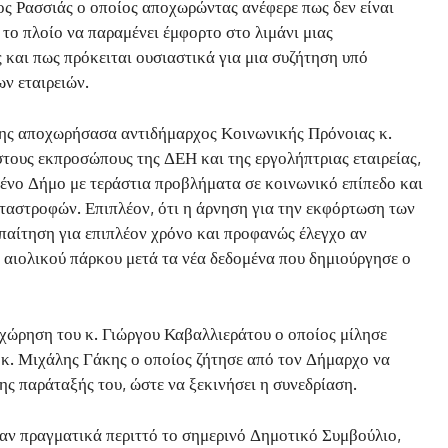
ος Ρασσιάς ο οποίος αποχωρώντας ανέφερε πως δεν είναι
 το πλοίο να παραμένει έμφορτο στο λιμάνι μιας
 και πως πρόκειται ουσιαστικά για μια συζήτηση υπό
ων εταιρειών.
ίσης αποχωρήσασα αντιδήμαρχος Κοινωνικής Πρόνοιας κ.
τους εκπροσώπους της ΔΕΗ και της εργολήπτριας εταιρείας,
ένο Δήμο με τεράστια προβλήματα σε κοινωνικό επίπεδο και
αστροφών. Επιπλέον, ότι η άρνηση για την εκφόρτωση των
παίτηση για επιπλέον χρόνο και προφανώς έλεγχο αν
υ αιολικού πάρκου μετά τα νέα δεδομένα που δημιούργησε ο
ώρηση του κ. Γιώργου Καβαλλιεράτου ο οποίος μίλησε
 κ. Μιχάλης Γάκης ο οποίος ζήτησε από τον Δήμαρχο να
ς παράταξής του, ώστε να ξεκινήσει η συνεδρίαση.
ταν πραγματικά περιττό το σημερινό Δημοτικό Συμβούλιο,