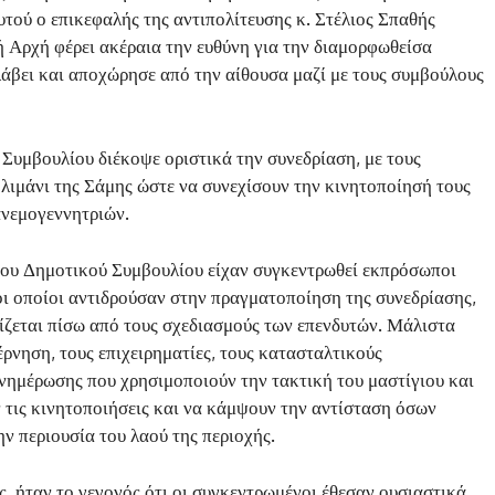
τού ο επικεφαλής της αντιπολίτευσης κ. Στέλιος Σπαθής
ή Αρχή φέρει ακέραια την ευθύνη για την διαμορφωθείσα
λάβει και αποχώρησε από την αίθουσα μαζί με τους συμβούλους
Συμβουλίου διέκοψε οριστικά την συνεδρίαση, με τους
λιμάνι της Σάμης ώστε να συνεχίσουν την κινητοποίησή τους
ανεμογεννητριών.
του Δημοτικού Συμβουλίου είχαν συγκεντρωθεί εκπρόσωποι
οι οποίοι αντιδρούσαν στην πραγματοποίηση της συνεδρίασης,
ίζεται πίσω από τους σχεδιασμούς των επενδυτών. Μάλιστα
ρνηση, τους επιχειρηματίες, τους κατασταλτικούς
νημέρωσης που χρησιμοποιούν την τακτική του μαστίγιου και
 τις κινητοποιήσεις και να κάμψουν την αντίσταση όσων
ην περιουσία του λαού της περιοχής.
ς, ήταν το γεγονός ότι οι συγκεντρωμένοι έθεσαν ουσιαστικά