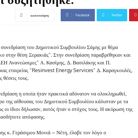
Facebook
Twitter
κοινοποίηση
α συνεδρίαση του Δημοτικού Συμβουλίου Σάμης με θέμα
κο στην θέση Ξερακιάς”. Στην συνεδρίαση παραβρέθηκαν και
“ΔΕΗ Ανανεώσιμες” Α. Κασίμης, Δ. Βασιλάκης και Π.
ιας εταιρείας “Resinvest Energy Services” Δ. Καραγκουλές,
 θέσεις τους.
νεδρίαση η οποία ήταν πρακτικά αδύνατον να ολοκληρωθεί,
ρο της αίθουσας του Δημοτικού Συμβουλίου κάλυπταν με τα
ς οι ίδιοι δήλωσαν, αυτός ήταν ο στόχος τους. Η ακύρωση της
ιασδήποτε απόφασης.
ης κ. Γεράσιμου Μονιά – Νέτη, έλαβε τον λόγο ο