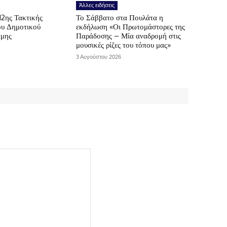
Άλλες ειδήσεις
12ης Τακτικής
Το Σάββατο στα Πουλάτα η
ου Δημοτικού
εκδήλωση «Οι Πρωτομάστορες της
άμης
Παράδοσης – Μία αναδρομή στις
μουσικές ρίζες του τόπου μας»
3 Αυγούστου 2026