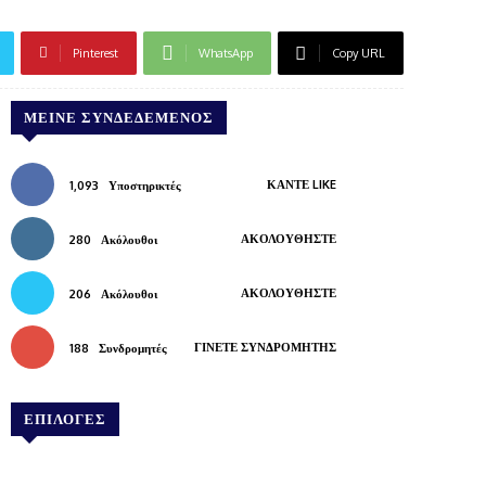
Pinterest
WhatsApp
Copy URL
ΜΕΊΝΕ ΣΥΝΔΕΔΕΜΈΝΟΣ
ΚΆΝΤΕ LIKE
1,093
Υποστηρικτές
ΑΚΟΛΟΥΘΉΣΤΕ
280
Ακόλουθοι
ΑΚΟΛΟΥΘΉΣΤΕ
206
Ακόλουθοι
ΓΊΝΕΤΕ ΣΥΝΔΡΟΜΗΤΉΣ
188
Συνδρομητές
ΕΠΙΛΟΓΕΣ