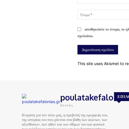
Σχόλιο:
αποθηκεύστε το όνομα, το η
σχολιάσω.
This site uses Akismet to 
poulatakefalonias
ΕΠΙΛ
Σκοπός
Η αγάπη για τον τόπο μας, η προβολή της ομορφιάς του,
της ιστορίας του που χάνεται στα βάθη των αιώνων, των
αξιοθέατων, των ηθών και των εθίμων του και φυσικά
των φιλόξενων κατοίκων του και των δραστηριοτήτων