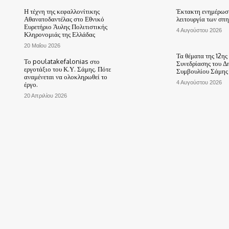
Η τέχνη της κεφαλλονίτικης
Έκτακτη ενημέρωση
Αθανατοδαντέλας στο Εθνικό
λειτουργία των σπ
Ευρετήριο Άυλης Πολιτιστικής
4 Αυγούστου 2026
Κληρονομιάς της Ελλάδας
20 Μαΐου 2026
Τα θέματα της 12ης
Το poulatakefalonias στο
Συνεδρίασης του Δ
εργοτάξιο του Κ.Υ. Σάμης. Πότε
Συμβουλίου Σάμης
αναμένεται να ολοκληρωθεί το
4 Αυγούστου 2026
έργο.
20 Απριλίου 2026