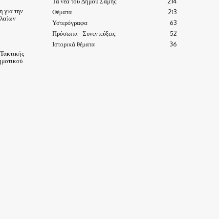
Τα νέα του Δήμου Σάμης
214
 για την
Θέματα
213
ηλαίων
Υστερόγραφα
63
Πρόσωπα - Συνεντεύξεις
52
Ιστορικά θέματα
36
 Τακτικής
ημοτικού