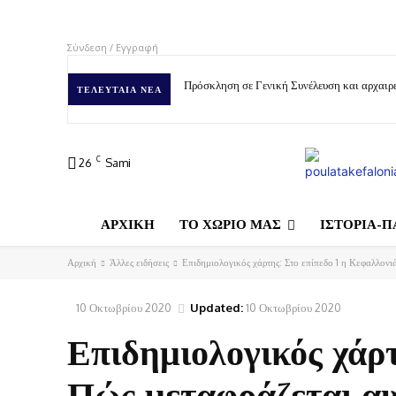
Σύνδεση / Εγγραφή
Πρόσκληση σε Γενική Συνέλευση και αρχαιρε
ΤΕΛΕΥΤΑΊΑ ΝΈΑ
C
26
Sami
ΑΡΧΙΚΗ
ΤΟ ΧΩΡΙΟ ΜΑΣ
ΙΣΤΟΡΙΑ-Π
Αρχική
Άλλες ειδήσεις
Επιδημιολογικός χάρτης: Στο επίπεδο 1 η Κεφαλλονιά
10 Οκτωβρίου 2020
Updated:
10 Οκτωβρίου 2020
Επιδημιολογικός χάρτ
Πώς μεταφράζεται αυ