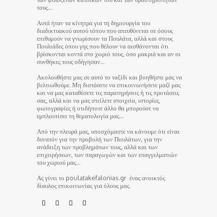
τους…
Αυτά ήταν τα κίνητρα για τη δημιουργία του
διαδικτυακού αυτού τόπου που απευθύνεται σε όσους
επιθυμούν να γνωρίσουν τα Πουλάτα, αλλά και στους
Πουλιάδες όπου γης που θέλουν να αισθάνονται ότι
βρίσκονται κοντά στο χωριό τους, όσο μακριά και αν οι
συνθήκες τους οδήγησαν…
Ακολουθήστε μας σε αυτό το ταξίδι και βοηθήστε μας να
βελτιωθούμε. Μη διστάσετε να επικοινωνήσετε μαζί μας
και να μας καταθέσετε τις παρατηρήσεις ή τις προτάσεις
σας, αλλά και να μας στείλετε στοιχεία, ιστορίες,
φωτογραφίες ή οτιδήποτε άλλο θα μπορούσε να
εμπλουτίσει τη θεματολογία μας…
Από την πλευρά μας, υποσχόμαστε να κάνουμε ότι είναι
δυνατόν για την προβολή των Πουλάτων, για την
ανάδειξη των προβλημάτων τους, αλλά και των
επιχειρήσεων, των παραγωγών και των επαγγελματιών
του χωριού μας…
Ας γίνει το poulatakefalonias.gr ένας ανοικτός
δίαυλος επικοινωνίας για όλους μας.