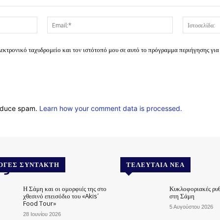
Όνομα:*
Email:*
λεκτρονικό ταχυδρομείο και τον ιστότοπό μου σε αυτό το πρόγραμμα περιήγησης για
reduce spam.
Learn how your comment data is processed.
.gr
ΟΓΈΣ ΣΥΝΤΆΚΤΗ
ΤΕΛΕΥΤΑΊΑ ΝΈΑ
Η Σάμη και οι ομορφιές της στο
Κυκλοφοριακές ρυθ
χθεσινό επεισόδιο του «Akis’
στη Σάμη
Food Tour»
5 Αυγούστου 2026
28 Ιουνίου 2026