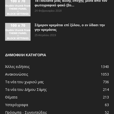
Τα Πουλάτα μιας άλλης εποχής μέσα από τον
φωτογραφικό φακό (2ο...
24 Φεβρουαρίου 2018
Σήμερον κρεμάται επί ξύλου, ο εν ύδασι την
γην κρεμάσας
25 Απριλίου 2019
ΔΗΜΟΦΙΛΗ ΚΑΤΗΓΟΡΙΑ
Άλλες ειδήσεις
1340
Ανακοινώσεις
1053
Τα νέα του χωριού μας
736
Τα νέα του Δήμου Σάμης
214
Θέματα
213
Υστερόγραφα
63
Πρόσωπα - Συνεντεύξεις
52