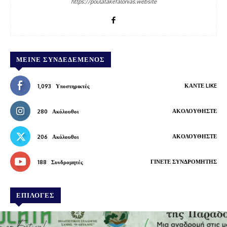
https://poulatakefalonias.website
ΜΕΊΝΕ ΣΥΝΔΕΔΕΜΈΝΟΣ
ΚΆΝΤΕ LIKE
1,093
Υποστηρικτές
ΑΚΟΛΟΥΘΉΣΤΕ
280
Ακόλουθοι
ΑΚΟΛΟΥΘΉΣΤΕ
206
Ακόλουθοι
ΓΊΝΕΤΕ ΣΥΝΔΡΟΜΗΤΉΣ
188
Συνδρομητές
ΕΠΙΛΟΓΕΣ