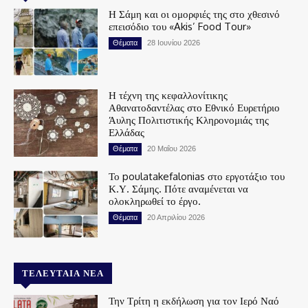
Η Σάμη και οι ομορφιές της στο χθεσινό
επεισόδιο του «Akis’ Food Tour»
Θέματα
28 Ιουνίου 2026
Η τέχνη της κεφαλλονίτικης
Αθανατοδαντέλας στο Εθνικό Ευρετήριο
Άυλης Πολιτιστικής Κληρονομιάς της
Ελλάδας
Θέματα
20 Μαΐου 2026
Το poulatakefalonias στο εργοτάξιο του
Κ.Υ. Σάμης. Πότε αναμένεται να
ολοκληρωθεί το έργο.
Θέματα
20 Απριλίου 2026
ΤΕΛΕΥΤΑΊΑ ΝΈΑ
Την Τρίτη η εκδήλωση για τον Ιερό Ναό