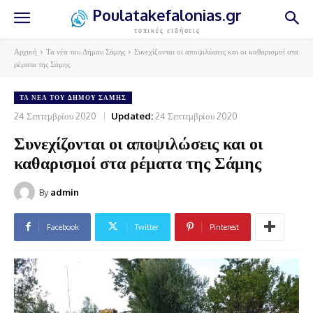
Poulatakefalonias.gr
τοπικές ειδήσεις
Αρχική
Τα νέα του Δήμου Σάμης
Συνεχίζονται οι αποψιλώσεις και οι καθαρισμοί στα
ρέματα της Σάμης
ΤΑ ΝΈΑ ΤΟΥ ΔΉΜΟΥ ΣΆΜΗΣ
24 Σεπτεμβρίου 2020
Updated:
24 Σεπτεμβρίου 2020
Συνεχίζονται οι αποψιλώσεις και οι
καθαρισμοί στα ρέματα της Σάμης
By
admin
Facebook
Twitter
Pinterest