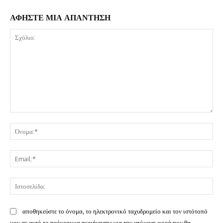
ΑΦΗΣΤΕ ΜΙΑ ΑΠΑΝΤΗΣΗ
Σχόλιο:
Όν
Ema
Ισ
αποθηκεύστε το όνομα, το ηλεκτρονικό ταχυδρομείο και τον ιστότοπό
μου σε αυτό το πρόγραμμα περιήγησης για την επόμενη φορά που θα