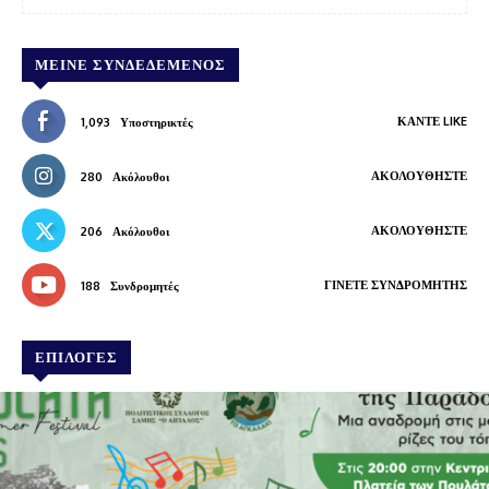
ΜΕΊΝΕ ΣΥΝΔΕΔΕΜΈΝΟΣ
ΚΆΝΤΕ LIKE
1,093
Υποστηρικτές
ΑΚΟΛΟΥΘΉΣΤΕ
280
Ακόλουθοι
ΑΚΟΛΟΥΘΉΣΤΕ
206
Ακόλουθοι
ΓΊΝΕΤΕ ΣΥΝΔΡΟΜΗΤΉΣ
188
Συνδρομητές
ΕΠΙΛΟΓΕΣ