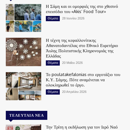
Η Σάμη και οι ομορφιές της στο χθεσινό
επεισόδιο του «Akis’ Food Tour»
Θέματα
28 Ιουνίου 2026
Η τέχνη της κεφαλλονίτικης
Αθανατοδαντέλας στο Εθνικό Ευρετήριο
Άυλης Πολιτιστικής Κληρονομιάς της
Ελλάδας
Θέματα
20 Μαΐου 2026
Το poulatakefalonias στο εργοτάξιο του
Κ.Υ. Σάμης. Πότε αναμένεται να
ολοκληρωθεί το έργο.
Θέματα
20 Απριλίου 2026
ΤΕΛΕΥΤΑΊΑ ΝΈΑ
Την Τρίτη η εκδήλωση για τον Ιερό Ναό