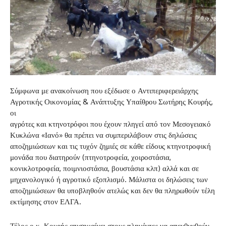
Σύμφωνα με ανακοίνωση που εξέδωσε ο Αντιπεριφερειάρχης
Αγροτικής Οικονομίας & Ανάπτυξης Υπαίθρου Σωτήρης Κουρής,
οι
αγρότες και κτηνοτρόφοι που έχουν πληγεί από τον Μεσογειακό
Κυκλώνα «Ιανό» θα πρέπει να συμπεριλάβουν στις δηλώσεις
αποζημιώσεων και τις τυχόν ζημιές σε κάθε είδους κτηνοτροφική
μονάδα που διατηρούν (πτηνοτροφεία, χοιροστάσια,
κονικλοτροφεία, ποιμνιοστάσια, βουστάσια κλπ) αλλά και σε
μηχανολογικό ή αγροτικό εξοπλισμό. Μάλιστα οι δηλώσεις των
αποζημιώσεων θα υποβληθούν ατελώς και δεν θα πληρωθούν τέλη
εκτίμησης στον ΕΛΓΑ.
Τέλος ο κ. Κουρής επισημαίνει στους πληγέντες να απευθυνθούν