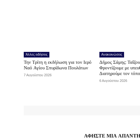
Άλλες ειδήσεις
Ανακοινώσεις
Την Τρίτη η εκδήλωση για τον Ιερό
Δήμος Σάμης: Ταΐζο
Ναό Αγίου Σπυρίδωνα Πουλάτων
Φροντίζουμε με υπε
Διατηρούμε τον τόπ
7 Αυγούστου 2026
6 Αυγούστου 2026
ΑΦΗΣΤΕ ΜΙΑ ΑΠΑΝΤ