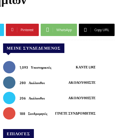
Pinterest
WhatsApp
Copy URL
ΜΕΊΝΕ ΣΥΝΔΕΔΕΜΈΝΟΣ
ΚΆΝΤΕ LIKE
1,093
Υποστηρικτές
ΑΚΟΛΟΥΘΉΣΤΕ
280
Ακόλουθοι
ΑΚΟΛΟΥΘΉΣΤΕ
206
Ακόλουθοι
ΓΊΝΕΤΕ ΣΥΝΔΡΟΜΗΤΉΣ
188
Συνδρομητές
ΕΠΙΛΟΓΕΣ