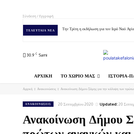
Σύνδεση / Εγγραφή
Την Τρίτη η εκδήλωση για τον Ιερό Ναό Αγ
ΤΕΛΕΥΤΑΊΑ ΝΈΑ
C
30.9
Sami
ΑΡΧΙΚΗ
ΤΟ ΧΩΡΙΟ ΜΑΣ
ΙΣΤΟΡΙΑ-Π
Αρχική
Ανακοινώσεις
Ανακοίνωση Δήμου Σάμης για την κάλυψη των πρώτων
20 Σεπτεμβρίου 2020
Updated:
20 Σεπτε
ΑΝΑΚΟΙΝΏΣΕΙΣ
Ανακοίνωση Δήμου Σ
πρώτων αναγκών και