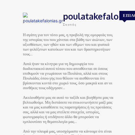
poulatakefalonias
ΕΠΙΛ
Σκοπός
Η αγάπη για τον τόπο μας, η προβολή της ομορφιάς του,
της ιστορίας του που χάνεται στα βάθη των αιώνων, των
αξιοθέατων, των ηθών και των εθίμων του και φυσικά
των φιλόξενων κατοίκων του και των δραστηριοτήτων
τους…
Αυτά ήταν τα κίνητρα για τη δημιουργία του
διαδικτυακού αυτού τόπου που απευθύνεται σε όσους
επιθυμούν να γνωρίσουν τα Πουλάτα, αλλά και στους
Πουλιάδες όπου γης που θέλουν να αισθάνονται ότι
βρίσκονται κοντά στο χωριό τους, όσο μακριά και αν οι
συνθήκες τους οδήγησαν…
Ακολουθήστε μας σε αυτό το ταξίδι και βοηθήστε μας να
βελτιωθούμε. Μη διστάσετε να επικοινωνήσετε μαζί μας
και να μας καταθέσετε τις παρατηρήσεις ή τις προτάσεις
σας, αλλά και να μας στείλετε στοιχεία, ιστορίες,
φωτογραφίες ή οτιδήποτε άλλο θα μπορούσε να
εμπλουτίσει τη θεματολογία μας…
Από την πλευρά μας, υποσχόμαστε να κάνουμε ότι είναι