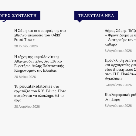
.gr
ΟΓΈΣ ΣΥΝΤΆΚΤΗ
ΤΕΛΕΥΤΑΊΑ ΝΈΑ
Η Σάμη και οι ομορφιές της στο
Δήμος Σάμης: Ταΐζ
χθεσινό επεισόδιο του «Akis’
– Φροντίζουμε με 
Food Tour»
– Διατηρούμε τον 
καθαρό
28 Ιουνίου 2026
6 Αυγούστου 2026
Η τέχνη της κεφαλλονίτικης
Πρόσκληση σε Γεν
Αθανατοδαντέλας στο Εθνικό
και αρχαιρεσίες γι
Ευρετήριο Άυλης Πολιτιστικής
νέου Διοικητικού 
Κληρονομιάς της Ελλάδας
στον Π.Σ. Πουλάτω
20 Μαΐου 2026
Αγκαλάκι»
5 Αυγούστου 2026
Το poulatakefalonias στο
εργοτάξιο του Κ.Υ. Σάμης. Πότε
Κυκλοφοριακές ρυθ
αναμένεται να ολοκληρωθεί το
στη Σάμη
έργο.
5 Αυγούστου 2026
20 Απριλίου 2026