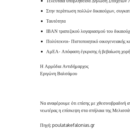
Τελευταία υποβληθείσα Δήλωση Στοιχείων 
Στην περίπτωση πολλών δικαιούχων, συγκατ
Ταυτότητα
ΙΒΑΝ τραπεζικού λογαριασμού του δικαιού
Πολύτεκνοι- Πιστοποιητικό οικογενειακής 
ΑμΕΑ- Απόφαση έγκρισης ή βεβαίωση χορ
Η Αρμόδια Αντιδήμαρχος
Εριγώνη Βαλσάμου
Να αναφέρουμε ότι επίσης με χθεσινοβραδινή αν
νεωτέρας η επίσκεψη στα σπήλαια της Μελισσάν
Πηγή: poulatakefalonias.gr