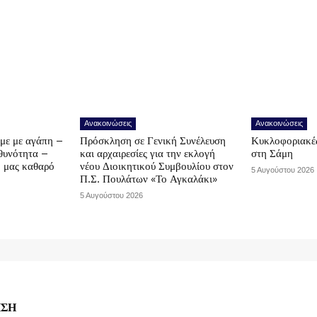
Ανακοινώσεις
Ανακοινώσεις
υμε με αγάπη –
Πρόσκληση σε Γενική Συνέλευση
Κυκλοφοριακές
υθυνότητα –
και αρχαιρεσίες για την εκλογή
στη Σάμη
ο μας καθαρό
νέου Διοικητικού Συμβουλίου στον
5 Αυγούστου 2026
Π.Σ. Πουλάτων «Το Αγκαλάκι»
5 Αυγούστου 2026
ΗΣΗ