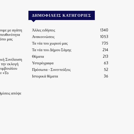
ΔΗΜΟΦΙΛΕΊΣ ΚΑΤΗΓΟΡΊΕΣ
ουμε με αγάπη
Άλλες ειδήσεις
1340
υπευθυνότητα
Ανακοινώσεις
1053
τόπο μας
Τα νέα του χωριού μας
735
Τα νέα του Δήμου Σάμης
214
Θέματα
213
ική Συνέλευση
Υστερόγραφα
63
α την εκλογή
Συμβουλίου
Πρόσωπα - Συνεντεύξεις
52
ν «Το
Ιστορικά θέματα
36
μίσεις απόψε