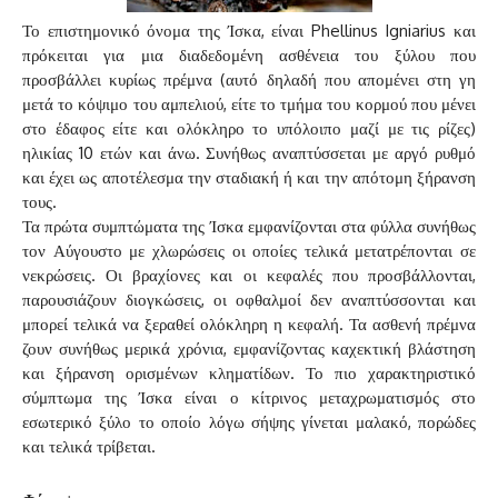
Το επιστημονικό όνομα της Ίσκα, είναι Phellinus Igniarius και
πρόκειται για μια διαδεδομένη ασθένεια του ξύλου που
προσβάλλει κυρίως πρέμνα (αυτό δηλαδή που απομένει στη γη
μετά το κόψιμο του αμπελιού, είτε το τμήμα του κορμού που μένει
στο έδαφος είτε και ολόκληρο το υπόλοιπο μαζί με τις ρίζες)
ηλικίας 10 ετών και άνω. Συνήθως αναπτύσσεται με αργό ρυθμό
και έχει ως αποτέλεσμα την σταδιακή ή και την απότομη ξήρανση
τους.
Τα πρώτα συμπτώματα της Ίσκα εμφανίζονται στα φύλλα συνήθως
τον Αύγουστο με χλωρώσεις οι οποίες τελικά μετατρέπονται σε
νεκρώσεις. Οι βραχίονες και οι κεφαλές που προσβάλλονται,
παρουσιάζουν διογκώσεις, οι οφθαλμοί δεν αναπτύσσονται και
μπορεί τελικά να ξεραθεί ολόκληρη η κεφαλή. Τα ασθενή πρέμνα
ζουν συνήθως μερικά χρόνια, εμφανίζοντας καχεκτική βλάστηση
και ξήρανση ορισμένων κληματίδων. Το πιο χαρακτηριστικό
σύμπτωμα της Ίσκα είναι ο κίτρινος μεταχρωματισμός στο
εσωτερικό ξύλο το οποίο λόγω σήψης γίνεται μαλακό, πορώδες
και τελικά τρίβεται.