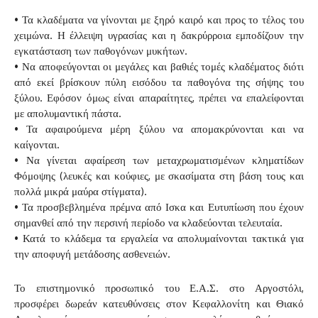
• Τα κλαδέματα να γίνονται με ξηρό καιρό και προς το τέλος του
χειμώνα. Η έλλειψη υγρασίας και η δακρύρροια εμποδίζουν την
εγκατάσταση των παθογόνων μυκήτων.
• Να αποφεύγονται οι μεγάλες και βαθιές τομές κλαδέματος διότι
από εκεί βρίσκουν πύλη εισόδου τα παθογόνα της σήψης του
ξύλου. Εφόσον όμως είναι απαραίτητες, πρέπει να επαλείφονται
με απολυμαντική πάστα.
• Τα αφαιρούμενα μέρη ξύλου να απομακρύνονται και να
καίγονται.
• Να γίνεται αφαίρεση των μεταχρωματισμένων κληματίδων
Φόμοψης (λευκές και κούφιες, με σκασίματα στη βάση τους και
πολλά μικρά μαύρα στίγματα).
• Τα προσβεβλημένα πρέμνα από Ισκα και Ευτυπίωση που έχουν
σημανθεί από την περσινή περίοδο να κλαδεύονται τελευταία.
• Κατά το κλάδεμα τα εργαλεία να απολυμαίνονται τακτικά για
την αποφυγή μετάδοσης ασθενειών.
Το επιστημονικό προσωπικό του Ε.Α.Σ. στο Αργοστόλι,
προσφέρει δωρεάν κατευθύνσεις στον Κεφαλλονίτη και Θιακό