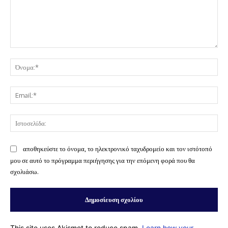
Σχόλιο:
Όν
Ema
Ισ
αποθηκεύστε το όνομα, το ηλεκτρονικό ταχυδρομείο και τον ιστότοπό
μου σε αυτό το πρόγραμμα περιήγησης για την επόμενη φορά που θα
σχολιάσω.
This site uses Akismet to reduce spam.
Learn how your